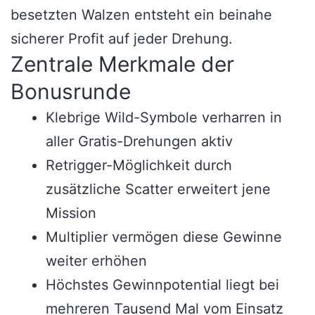
besetzten Walzen entsteht ein beinahe
sicherer Profit auf jeder Drehung.
Zentrale Merkmale der
Bonusrunde
Klebrige Wild-Symbole verharren in
aller Gratis-Drehungen aktiv
Retrigger-Möglichkeit durch
zusätzliche Scatter erweitert jene
Mission
Multiplier vermögen diese Gewinne
weiter erhöhen
Höchstes Gewinnpotential liegt bei
mehreren Tausend Mal vom Einsatz