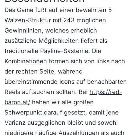
Das Game fußt auf einer bewährten 5-
Walzen-Struktur mit 243 möglichen
Gewinnlinien, welches erheblich
zusätzliche Möglichkeiten liefert als
traditionelle Payline-Systeme. Die
Kombinationen formen sich von links nach
der rechten Seite, während
übereinstimmende Icons auf benachbarten
Reels auftauchen sollten. Bei
https://red-
baron.at/
haben wir alle großen
Schwerpunkt darauf gesetzt, damit jene
Varianz ausgeglichen bleibt und sowohl
niedrigere häufige Auszahlungen als auch