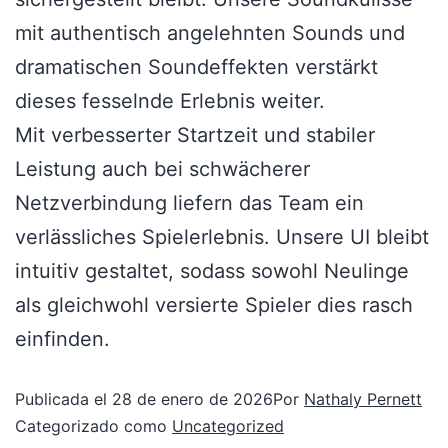
mit authentisch angelehnten Sounds und
dramatischen Soundeffekten verstärkt
dieses fesselnde Erlebnis weiter.
Mit verbesserter Startzeit und stabiler
Leistung auch bei schwächerer
Netzverbindung liefern das Team ein
verlässliches Spielerlebnis. Unsere UI bleibt
intuitiv gestaltet, sodass sowohl Neulinge
als gleichwohl versierte Spieler dies rasch
einfinden.
Publicada el
28 de enero de 2026
Por
Nathaly Pernett
Categorizado como
Uncategorized