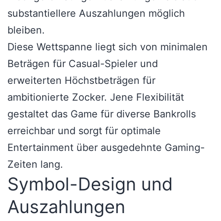
substantiellere Auszahlungen möglich
bleiben.
Diese Wettspanne liegt sich von minimalen
Beträgen für Casual-Spieler und
erweiterten Höchstbeträgen für
ambitionierte Zocker. Jene Flexibilität
gestaltet das Game für diverse Bankrolls
erreichbar und sorgt für optimale
Entertainment über ausgedehnte Gaming-
Zeiten lang.
Symbol-Design und
Auszahlungen