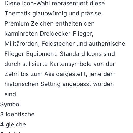
Diese Icon-Wahl repräsentiert diese
Thematik glaubwürdig und präzise.
Premium Zeichen enthalten den
karminroten Dreidecker-Flieger,
Militärorden, Feldstecher und authentische
Flieger-Equipment. Standard Icons sind
durch stilisierte Kartensymbole von der
Zehn bis zum Ass dargestellt, jene dem
historischen Setting angepasst worden
sind.
Symbol
3 identische
4 gleiche