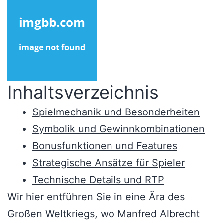
Inhaltsverzeichnis
Spielmechanik und Besonderheiten
Symbolik und Gewinnkombinationen
Bonusfunktionen und Features
Strategische Ansätze für Spieler
Technische Details und RTP
Wir hier entführen Sie in eine Ära des
Großen Weltkriegs, wo Manfred Albrecht