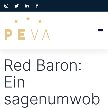
Red Baron:
Ein
sagenumwob