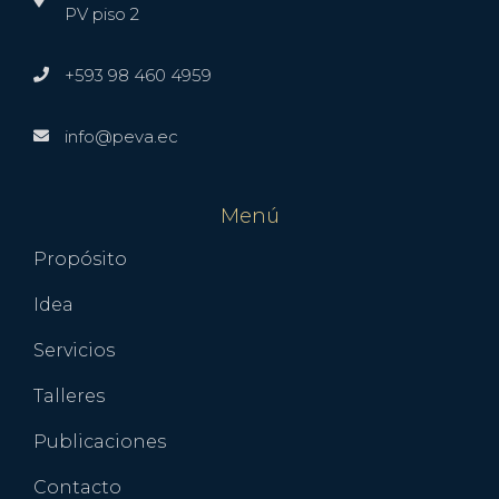
PV piso 2
+593 98 460 4959
info@peva.ec
Menú
Propósito
Idea
Servicios
Talleres
Publicaciones
Contacto