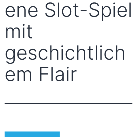
ene Slot-Spiel
mit
geschichtlich
em Flair