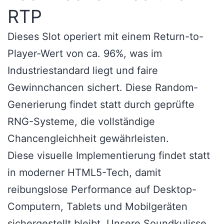
RTP
Dieses Slot operiert mit einem Return-to-
Player-Wert von ca. 96%, was im
Industriestandard liegt und faire
Gewinnchancen sichert. Diese Random-
Generierung findet statt durch geprüfte
RNG-Systeme, die vollständige
Chancengleichheit gewährleisten.
Diese visuelle Implementierung findet statt
in moderner HTML5-Tech, damit
reibungslose Performance auf Desktop-
Computern, Tablets und Mobilgeräten
sichergestellt bleibt. Unsere Soundkulisse