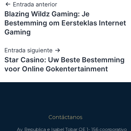
Entrada anterior
Blazing Wildz Gaming: Je
Bestemming om Eersteklas Internet
Gaming
Entrada siguiente
Star Casino: Uw Beste Bestemming
voor Online Gokentertainment
Contáctanos
Av. Republica e Isabel Tobar OE 1- 156 coorporativo