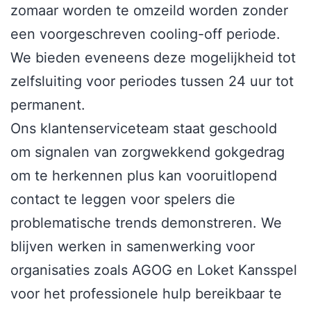
zomaar worden te omzeild worden zonder
een voorgeschreven cooling-off periode.
We bieden eveneens deze mogelijkheid tot
zelfsluiting voor periodes tussen 24 uur tot
permanent.
Ons klantenserviceteam staat geschoold
om signalen van zorgwekkend gokgedrag
om te herkennen plus kan vooruitlopend
contact te leggen voor spelers die
problematische trends demonstreren. We
blijven werken in samenwerking voor
organisaties zoals AGOG en Loket Kansspel
voor het professionele hulp bereikbaar te