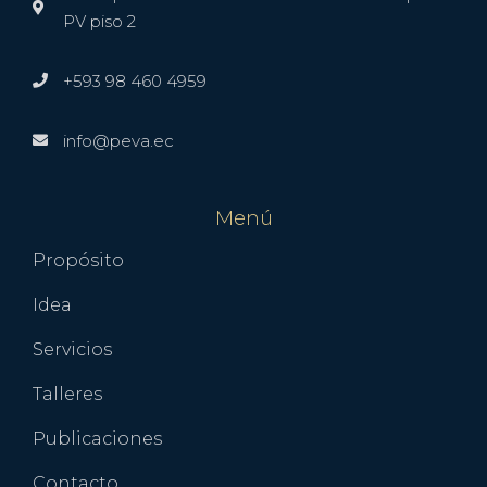
PV piso 2
+593 98 460 4959
info@peva.ec
Menú
Propósito
Idea
Servicios
Talleres
Publicaciones
Contacto