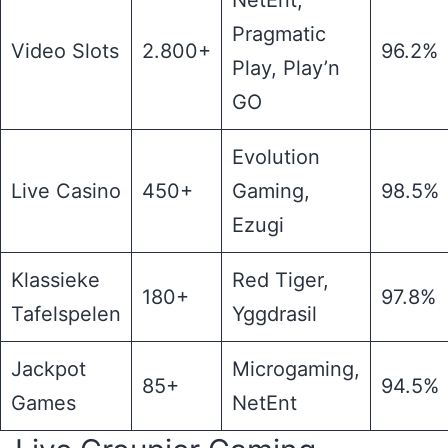
Pragmatic
Video Slots
2.800+
96.2%
Play, Play’n
GO
Evolution
Live Casino
450+
Gaming,
98.5%
Ezugi
Klassieke
Red Tiger,
180+
97.8%
Tafelspelen
Yggdrasil
Jackpot
Microgaming,
85+
94.5%
Games
NetEnt