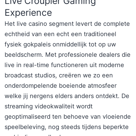
Live Croupier Gaming
Experience
Het live casino segment levert de complete
echtheid van een echt een traditioneel
fysiek gokpaleis onmiddellijk tot op uw
beeldscherm. Met professionele dealers die
live in real-time functioneren uit moderne
broadcast studios, creëren we zo een
onderdompelende boeiende atmosfeer
welke jij nergens elders anders ontdekt. De
streaming videokwaliteit wordt
geoptimaliseerd ten behoeve van vloeiende
speelbeleving, nog steeds tijdens beperkte