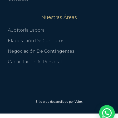
Nuestras Áreas
Auditoría Laboral
Elaboración De Contratos
Negociación De Contingentes
Capacitación Al Personal
Sitio web desarrollado por
Velox
1