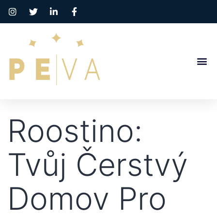
Roostino:
Tvůj Čerstvý
Domov Pro