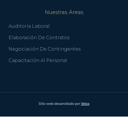
Nuestras Áreas
Auditoría Laboral
Elaboración De Contratos
Negociación De Contingentes
Capacitación Al Personal
Sitio web desarrollado por
Velox