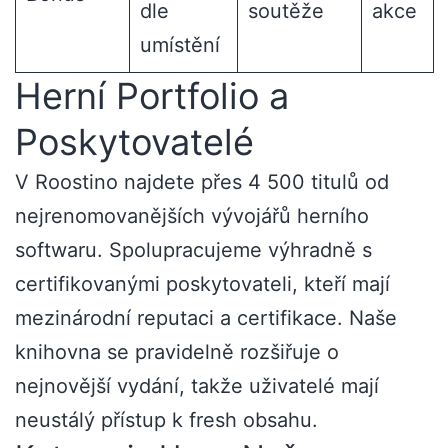
dle
soutěže
akce
umístění
Herní Portfolio a
Poskytovatelé
V Roostino najdete přes 4 500 titulů od
nejrenomovanějších vývojářů herního
softwaru. Spolupracujeme výhradně s
certifikovanými poskytovateli, kteří mají
mezinárodní reputaci a certifikace. Naše
knihovna se pravidelně rozšiřuje o
nejnovější vydání, takže uživatelé mají
neustálý přístup k fresh obsahu.