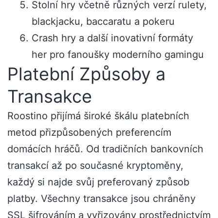
Stolní hry včetně různých verzí rulety,
blackjacku, baccaratu a pokeru
Crash hry a další inovativní formáty
her pro fanoušky moderního gamingu
Platební Způsoby a
Transakce
Roostino přijímá široké škálu platebních
metod přizpůsobených preferencím
domácích hráčů. Od tradičních bankovních
transakcí až po současné kryptoměny,
každý si najde svůj preferovaný způsob
platby. Všechny transakce jsou chráněny
SSL šifrováním a vyřizovány prostřednictvím