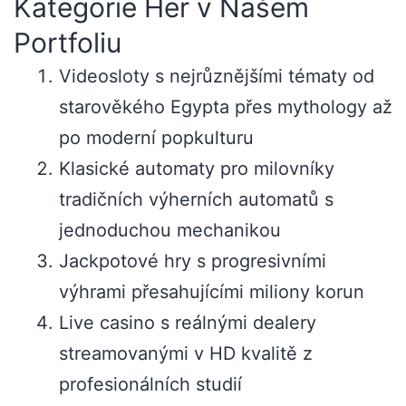
Kategorie Her v Našem
Portfoliu
Videosloty s nejrůznějšími tématy od
starověkého Egypta přes mythology až
po moderní popkulturu
Klasické automaty pro milovníky
tradičních výherních automatů s
jednoduchou mechanikou
Jackpotové hry s progresivními
výhrami přesahujícími miliony korun
Live casino s reálnými dealery
streamovanými v HD kvalitě z
profesionálních studií