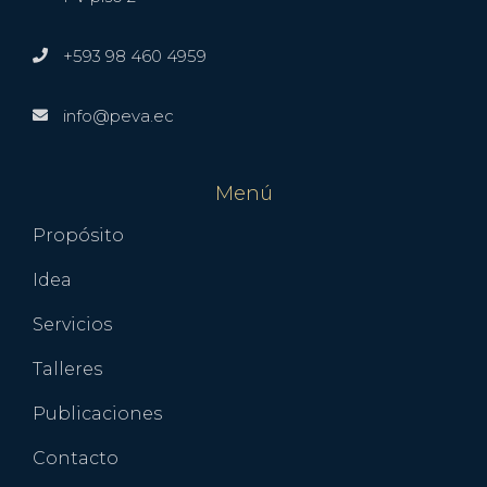
+593 98 460 4959
info@peva.ec
Menú
Propósito
Idea
Servicios
Talleres
Publicaciones
Contacto