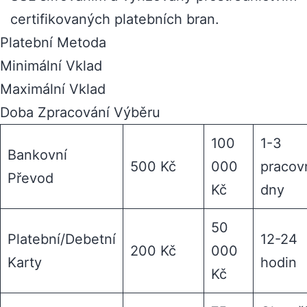
certifikovaných platebních bran.
Platební Metoda
Minimální Vklad
Maximální Vklad
Doba Zpracování Výběru
100
1-3
Bankovní
500 Kč
000
pracov
Převod
Kč
dny
50
Platební/Debetní
12-24
200 Kč
000
Karty
hodin
Kč