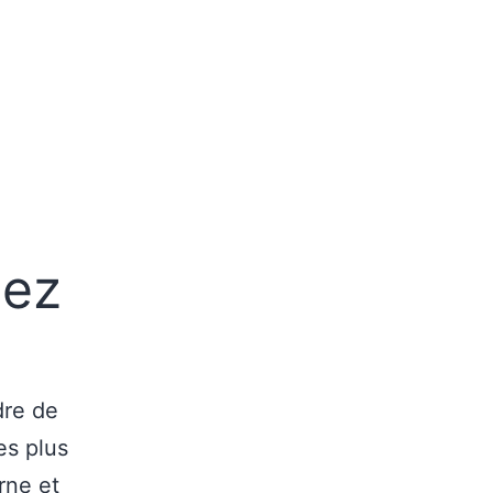
hez
dre de
es plus
rne et