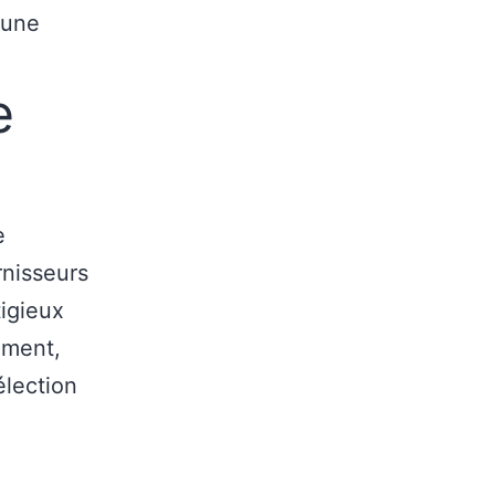
’une
e
e
nisseurs
tigieux
nment,
élection