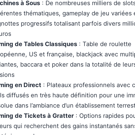
chines à Sous
: De nombreuses milliers de slot
férentes thématiques, gameplay de jeu variées 
nottes progressifs totalisant parfois divers mill
uros
ming de Tables Classiques
: Table de roulette
opéenne, US et française, blackjack avec multi
iantes, baccara et poker dans la totalité de leur
sions
ming en Direct
: Plateaux professionnels avec 
ls diffusés en très haute définition pour une i
olue dans l’ambiance d’un établissement terres
ing de Tickets à Gratter
: Options rapides pou
eurs qui recherchent des gains instantanés san