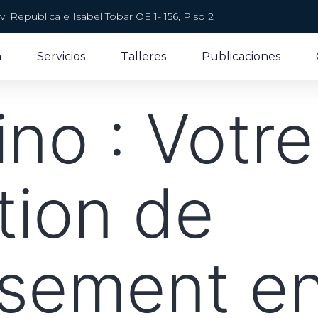
v. Republica e Isabel Tobar OE 1- 156, Piso 2
a
Servicios
Talleres
Publicaciones
ino : Votr
tion de
ssement e