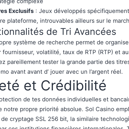
atégie complexe
res Exclusifs
: Jeux développés spécifiquement
re plateforme, introuvables ailleurs sur le marc
ionnalités de Tri Avancées
opre système de recherche permet de organiser
ar fournisseur, volatilité, taux de RTP (RTP) et a
z pareillement tester la grande partie des titre
o avant avant d’ jouer avec un l’argent réel.
eté et Crédibilité
otection de tes données individuelles et bancai
e notre propre priorité absolue. Sol Casino empl
de cryptage SSL 256 bit, la similaire technolog
par ces institutions financières internationales.