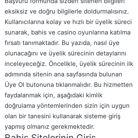
Başvuru formunda sizden sitenen bilgileri
eksiksiz ve doğru bilgilerle doldurmalısınız.
Kullanıcılarına kolay ve hızlı bir üyelik süreci
sunarak, bahis ve casino oyunlarına katılma
fırsatı tanımaktadır. Bu yazıda, nasıl üye
olunacağını ve üyelik sürecinin detaylarını
inceleyeceğiz. Öncelikle, üyelik sürecinin ilk
adımında sitenin ana sayfasında bulunan
Üye Ol butonuna tıklanmalıdır. Bu hizmetten
faydalanmak için, aşağıdaki kimlik
doğrulama yöntemlerinden sizin için uygun
olan bir tanesini kullanarak sisteme giriş
yapmış olmanız gerekmektedir.
Bahis Sitelerinin Giriş