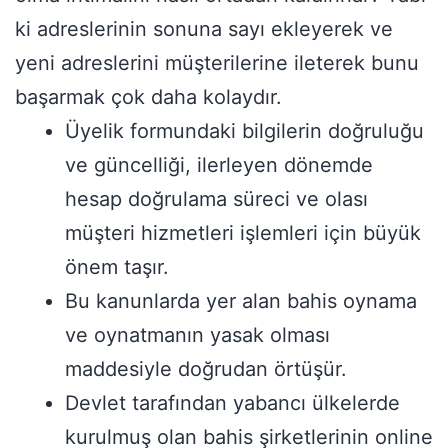
ki adreslerinin sonuna sayı ekleyerek ve
yeni adreslerini müşterilerine ileterek bunu
başarmak çok daha kolaydır.
Üyelik formundaki bilgilerin doğruluğu
ve güncelliği, ilerleyen dönemde
hesap doğrulama süreci ve olası
müşteri hizmetleri işlemleri için büyük
önem taşır.
Bu kanunlarda yer alan bahis oynama
ve oynatmanın yasak olması
maddesiyle doğrudan örtüşür.
Devlet tarafından yabancı ülkelerde
kurulmuş olan bahis şirketlerinin online