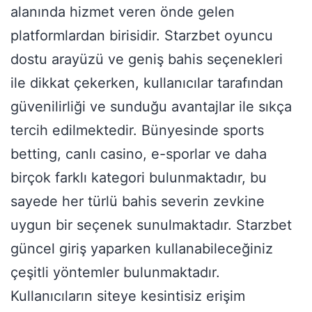
alanında hizmet veren önde gelen
platformlardan birisidir. Starzbet oyuncu
dostu arayüzü ve geniş bahis seçenekleri
ile dikkat çekerken, kullanıcılar tarafından
güvenilirliği ve sunduğu avantajlar ile sıkça
tercih edilmektedir. Bünyesinde sports
betting, canlı casino, e-sporlar ve daha
birçok farklı kategori bulunmaktadır, bu
sayede her türlü bahis severin zevkine
uygun bir seçenek sunulmaktadır. Starzbet
güncel giriş yaparken kullanabileceğiniz
çeşitli yöntemler bulunmaktadır.
Kullanıcıların siteye kesintisiz erişim