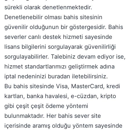
sürekli olarak denetlenmektedir.
Denetlenebilir olması bahis sitesinin
güvenilir olduğunun bir göstergesidir. Bahis
severler canlı destek hizmeti sayesinde
lisans bilgilerini sorgulayarak güvenilirliği
sorgulayabilirler. Talebiniz devam ediyor ise,
hizmet standartlarımızı geliştirmek adına
iptal nedeninizi buradan iletebilirsiniz.
Bu bahis sitesinde Visa, MasterCard, kredi
kartları, banka havalesi, e-cüzdan, kripto
gibi çeşit çeşit ödeme yöntemi
bulunmaktadır. Her bahis sever site
içerisinde aramış olduğu yöntem sayesinde