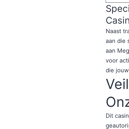
Speci
Casi
Naast tr
aan die 
aan Mega
voor act
die jouw
Vei
On
Dit casi
geautori