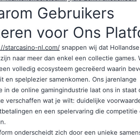
rom Gebruikers
eren voor Ons Plat
://starcasino-nl.com/
snappen wij dat Hollandse
zijn naar meer dan enkel een collectie games. 
en volledig ecosysteem gecreëerd waarin beve
eit en spelplezier samenkomen. Ons jarenlange
e in de online gamingindustrie laat ons in staat
te verschaffen wat je wilt: duidelijke voorwaard
itbetalingen en een spelervaring die competitie
n.
form onderscheidt zich door een unieke samens