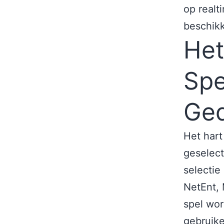
op realt
beschikk
Het
Spe
Ged
Het hart
geselect
selectie
NetEnt, 
spel wor
gebruike