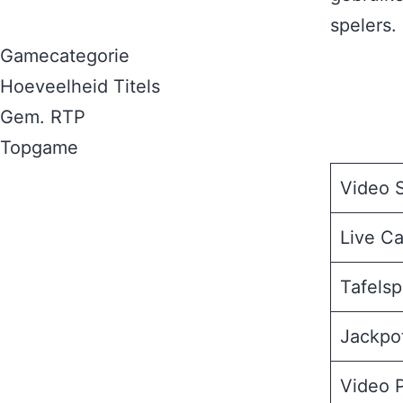
spelers.
Gamecategorie
Hoeveelheid Titels
Gem. RTP
Topgame
Video S
Live Ca
Tafelsp
Jackpo
Video 