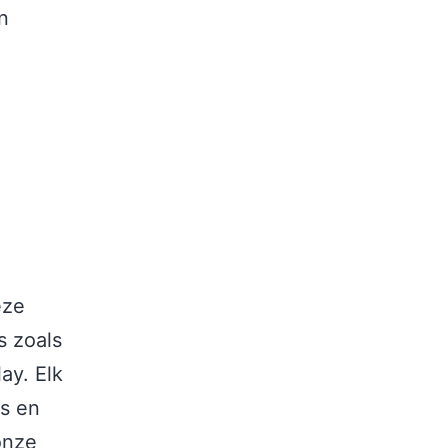
n
eze
s zoals
ay. Elk
es en
onze