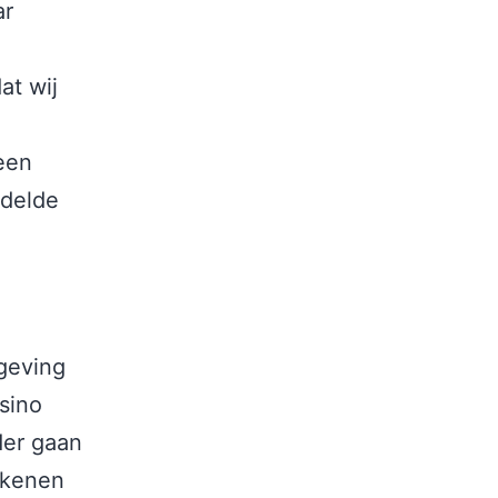
ar
,
at wij
een
ddelde
geving
asino
der gaan
ekenen