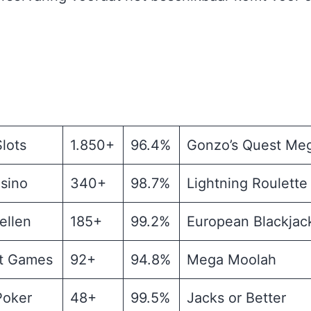
lots
1.850+
96.4%
Gonzo’s Quest Me
sino
340+
98.7%
Lightning Roulette
ellen
185+
99.2%
European Blackjac
t Games
92+
94.8%
Mega Moolah
Poker
48+
99.5%
Jacks or Better