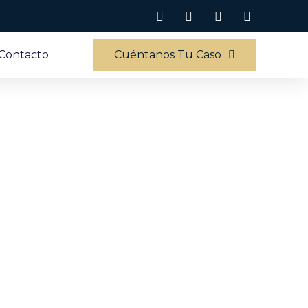
Contacto
Cuéntanos Tu Caso