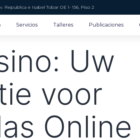
v. Republica e Isabel Tobar OE 1- 156, Piso 2
a
Servicios
Talleres
Publicaciones
sino: Uw
tie voor
las Online