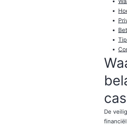
Waa
Hoe
Pri
Bet
Tip
Con
Waa
bel
cas
De veili
financië