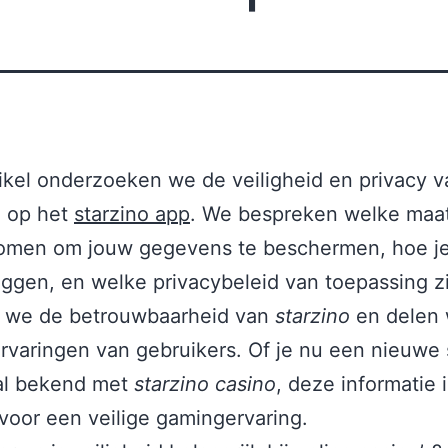
rtikel onderzoeken we de veiligheid en privacy v
n op het
starzino app
. We bespreken welke maa
nomen om jouw gegevens te beschermen, hoe je 
oggen, en welke privacybeleid van toepassing z
n we de betrouwbaarheid van
starzino
en delen
rvaringen van gebruikers. Of je nu een nieuwe 
 al bekend met
starzino casino
, deze informatie i
 voor een veilige gamingervaring.