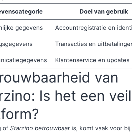
venscategorie
Doel van gebruik
nlijke gegevens
Accountregistratie en identi
ngsgegevens
Transacties en uitbetalinge
icatiegegevens
Klantenservice en updates
rouwbaarheid van
rzino: Is het een veil
tform?
g of
Starzino betrouwbaar
is, komt vaak voor bi