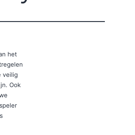
an het
tregelen
veilig
ijn. Ook
 we
speler
s