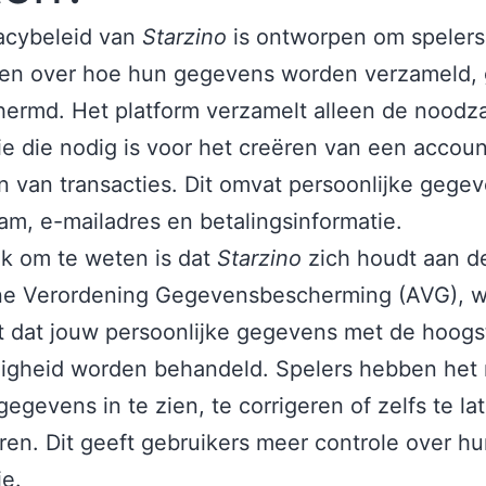
acybeleid van
Starzino
is ontworpen om spelers
ren over hoe hun gegevens worden verzameld, 
ermd. Het platform verzamelt alleen de noodza
ie die nodig is voor het creëren van een accoun
n van transacties. Dit omvat persoonlijke gege
am, e-mailadres en betalingsinformatie.
jk om te weten is dat
Starzino
zich houdt aan d
e Verordening Gegevensbescherming (AVG), w
t dat jouw persoonlijke gegevens met de hoogs
igheid worden behandeld. Spelers hebben het 
egevens in te zien, te corrigeren of zelfs te la
ren. Dit geeft gebruikers meer controle over h
ie.