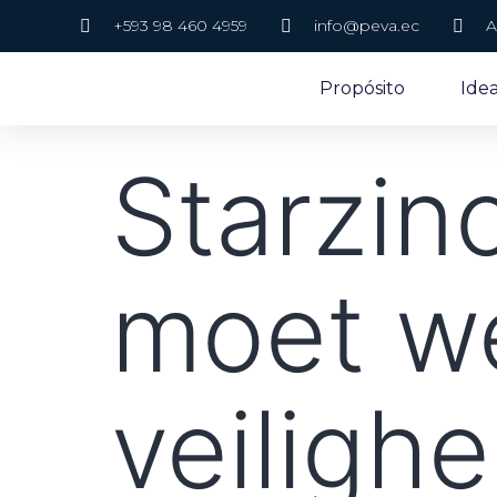
+593 98 460 4959
info@peva.ec
A
Propósito
Ide
Starzin
moet w
veilighe