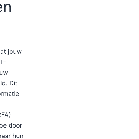
en
dat jouw
L-
ouw
d. Dit
ormatie,
2FA)
toe door
naar hun