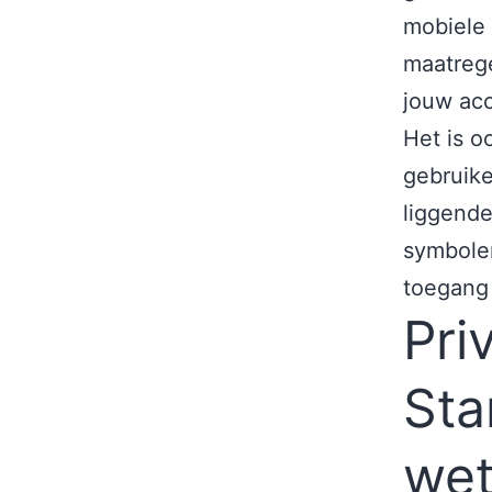
mobiele
maatrege
jouw acc
Het is o
gebruik
liggende
symbolen
toegang 
Pri
Sta
we