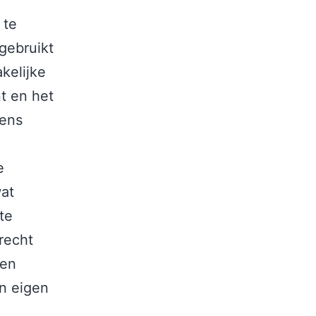
 te
gebruikt
kelijke
t en het
vens
e
at
te
recht
ten
un eigen