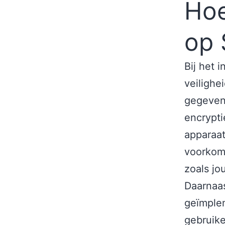
Hoe
op 
Bij het 
veilighe
gegevens
encrypti
apparaat
voorkomt
zoals jo
Daarnaa
geïmplem
gebruike