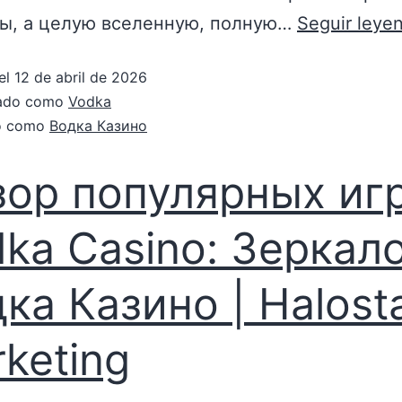
ы, а целую вселенную, полную…
Seguir leye
el
12 de abril de 2026
zado como
Vodka
do como
Водка Казино
ор популярных игр
ka Casino: Зеркал
ка Казино | Halost
keting