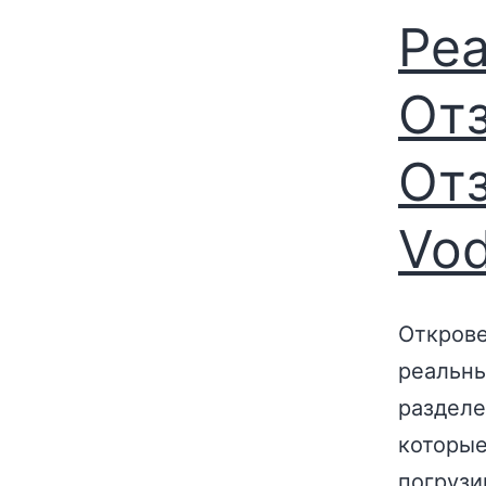
Ре
От
От
Vo
Открове
реальны
разделе
которые
погрузи