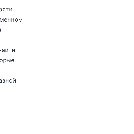
ости
ременном
в
найти
торые
азной