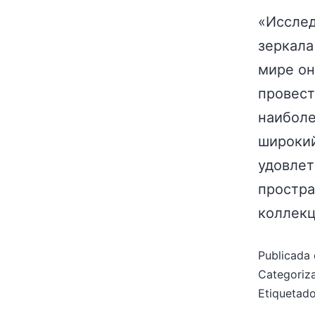
«Исслед
зеркала
мире он
провест
наиболе
широкий
удовлет
простра
коллекц
Publicada 
Categori
Etiqueta