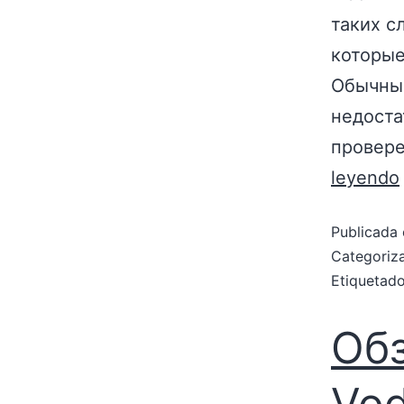
таких с
которые
Обычные
недоста
провере
leyendo
Publicada 
Categori
Etiqueta
Обз
Vod