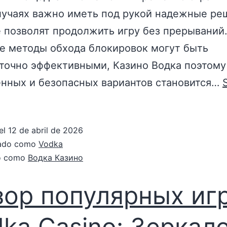
лучаях важно иметь под рукой надежные ре
 позволят продолжить игру без прерываний
 методы обхода блокировок могут быть
точно эффективными, Казино Водка поэтому
нных и безопасных вариантов становится…
el
12 de abril de 2026
zado como
Vodka
do como
Водка Казино
ор популярных игр
ka Casino: Зеркал