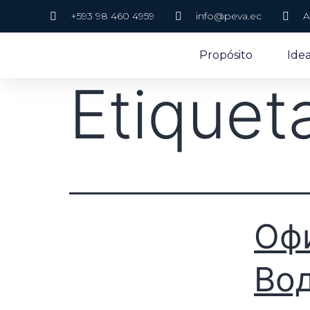
+593 98 460 4959
info@peva.ec
A
Propósito
Ide
Etiquet
Оф
Вод