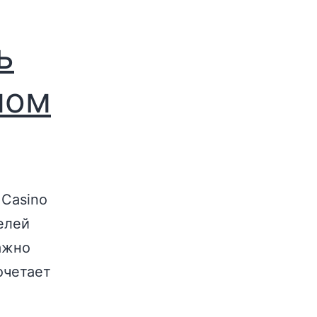
ь
ном
 Casino
елей
ажно
очетает