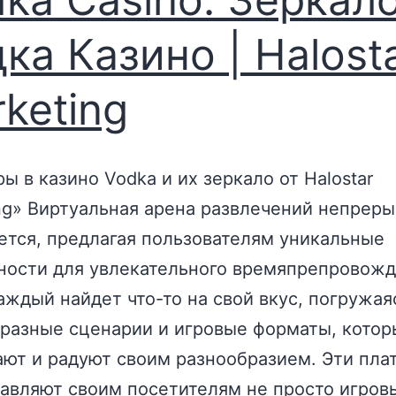
ка Казино | Halost
keting
ры в казино Vodka и их зеркало от Halostar
ng» Виртуальная арена развлечений непрер
ется, предлагая пользователям уникальные
ости для увлекательного времяпрепровожд
аждый найдет что-то на свой вкус, погружая
разные сценарии и игровые форматы, котор
ают и радуют своим разнообразием. Эти пл
авляют своим посетителям не просто игров