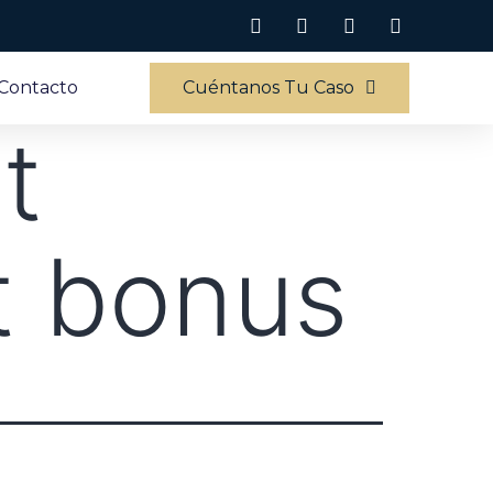
Contacto
Cuéntanos Tu Caso
t
t bonus