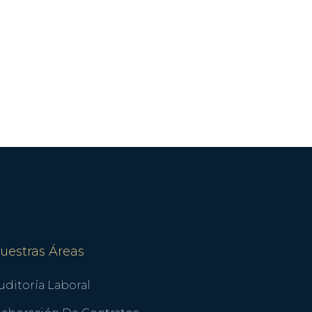
uestras Áreas
uditoría Laboral