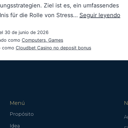
ungsstrategien. Ziel ist es, ein umfassendes
nis für die Rolle von Stress…
Seguir leyendo
el
30 de junio de 2026
zado como
Computers, Games
do como
Cloudbet Casino no deposit bonus
Menú
N
Propósito
A
Idea