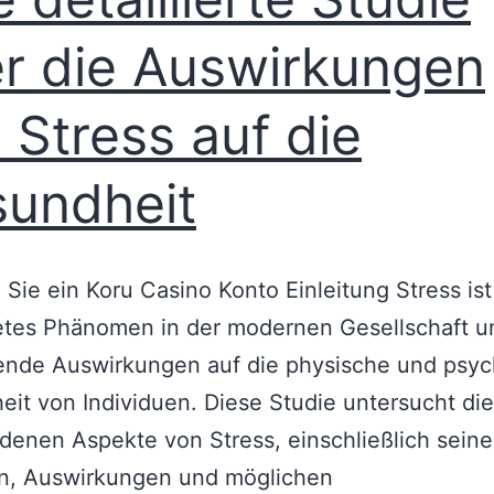
r die Auswirkungen
 Stress auf die
undheit
n Sie ein Koru Casino Konto Einleitung Stress ist
etes Phänomen in der modernen Gesellschaft u
fende Auswirkungen auf die physische und psy
it von Individuen. Diese Studie untersucht die
denen Aspekte von Stress, einschließlich seine
n, Auswirkungen und möglichen