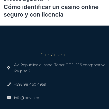
Cómo identificar un casino online
seguro y con licencia
Contáctanos
Av. Republica e Isabel Tobar OE 1- 156 coorporativo
PV piso 2
+593 98 460 4959
info@peva.ec