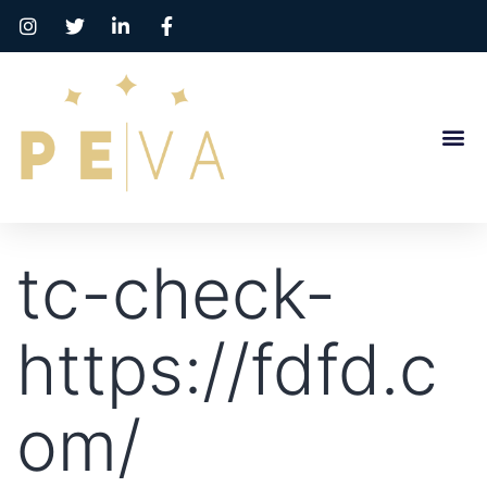
tc-check-
https://fdfd.c
om/