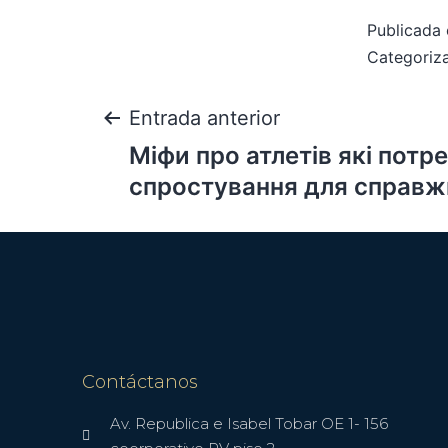
Publicada 
Categori
Entrada anterior
Міфи про атлетів які потр
спростування для справжн
Contáctanos
Av. Republica e Isabel Tobar OE 1- 156