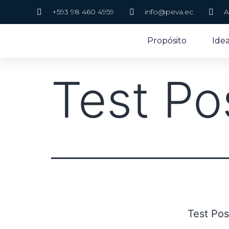
+593 98 460 4959
info@peva.ec
A
Propósito
Ide
Test Po
Test Pos