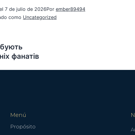
el
7 de julio de 2026
Por
ember89494
zado como
Uncategorized
ебують
іх фанатів
Menú
N
Propósito
A