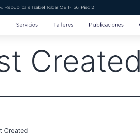
v. Republica e Isabel Tobar OE 1- 156, Piso 2
a
Servicios
Talleres
Publicaciones
st Create
t Created