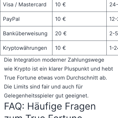
Visa / Mastercard
10 €
24
PayPal
10 €
12-
Banküberweisung
20 €
2-5
Kryptowährungen
10 €
1-2
Die Integration moderner Zahlungswege
wie Krypto ist ein klarer Pluspunkt und hebt
True Fortune etwas vom Durchschnitt ab.
Die Limits sind fair und auch für
Gelegenheitsspieler gut geeignet.
FAQ: Häufige Fragen