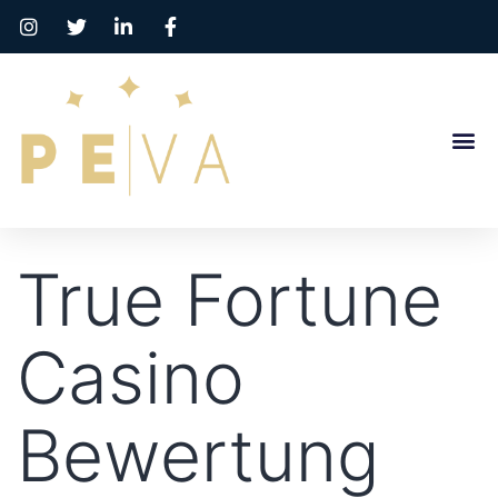
True Fortune
Casino
Bewertung