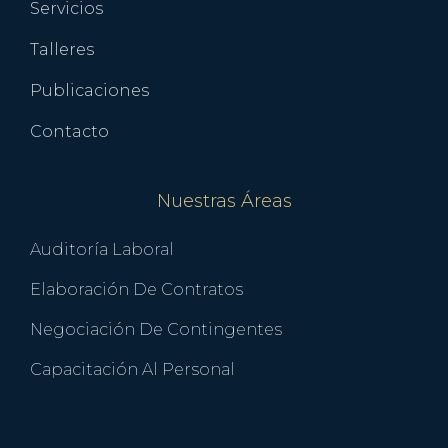
Servicios
Talleres
Publicaciones
Contacto
Nuestras Áreas
Auditoría Laboral
Elaboración De Contratos
Negociación De Contingentes
Capacitación Al Personal