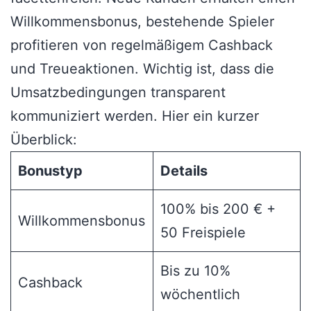
Willkommensbonus, bestehende Spieler
profitieren von regelmäßigem Cashback
und Treueaktionen. Wichtig ist, dass die
Umsatzbedingungen transparent
kommuniziert werden. Hier ein kurzer
Überblick:
Bonustyp
Details
100% bis 200 € +
Willkommensbonus
50 Freispiele
Bis zu 10%
Cashback
wöchentlich