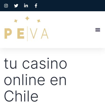
tu casino
online en
Chile