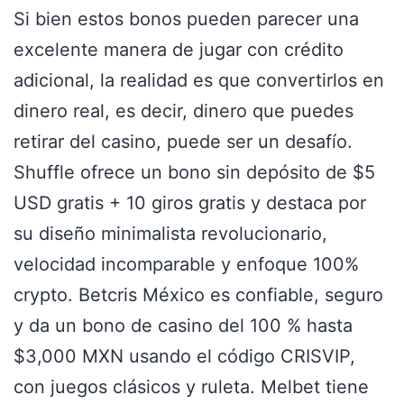
Si bien estos bonos pueden parecer una
excelente manera de jugar con crédito
adicional, la realidad es que convertirlos en
dinero real, es decir, dinero que puedes
retirar del casino, puede ser un desafío.
Shuffle ofrece un bono sin depósito de $5
USD gratis + 10 giros gratis y destaca por
su diseño minimalista revolucionario,
velocidad incomparable y enfoque 100%
crypto. Betcris México es confiable, seguro
y da un bono de casino del 100 % hasta
$3,000 MXN usando el código CRISVIP,
con juegos clásicos y ruleta. Melbet tiene