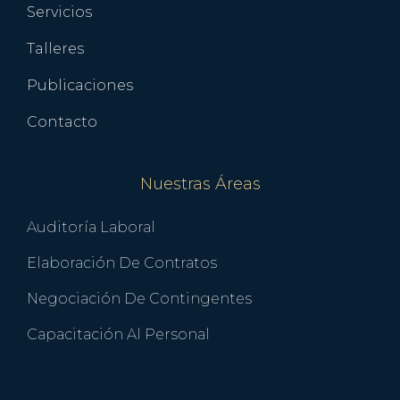
Servicios
Talleres
Publicaciones
Contacto
Nuestras Áreas
Auditoría Laboral
Elaboración De Contratos
Negociación De Contingentes
Capacitación Al Personal