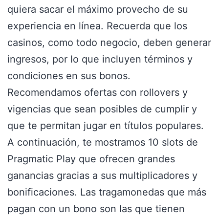
quiera sacar el máximo provecho de su
experiencia en línea. Recuerda que los
casinos, como todo negocio, deben generar
ingresos, por lo que incluyen términos y
condiciones en sus bonos.
Recomendamos ofertas con rollovers y
vigencias que sean posibles de cumplir y
que te permitan jugar en títulos populares.
A continuación, te mostramos 10 slots de
Pragmatic Play que ofrecen grandes
ganancias gracias a sus multiplicadores y
bonificaciones. Las tragamonedas que más
pagan con un bono son las que tienen