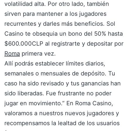
volatilidad alta. Por otro lado, también
sirven para mantener a los jugadores
recurrentes y darles más beneficios. Sol
Casino te obsequia un bono del 50% hasta
$600.000CLP al registrarte y depositar por
Roma
primera vez.
Allí podrás establecer límites diarios,
semanales o mensuales de depósito. Tu
caso ha sido revisado y tus ganancias han
sido liberadas. Fue frustrante no poder
jugar en movimiento.” En Roma Casino,
valoramos a nuestros nuevos jugadores y
recompensamos la lealtad de los usuarios