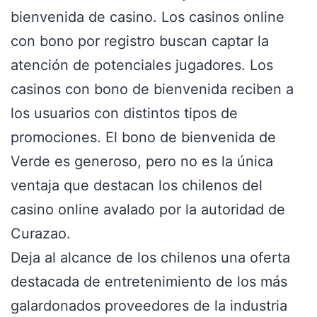
bienvenida de casino. Los casinos online
con bono por registro buscan captar la
atención de potenciales jugadores. Los
casinos con bono de bienvenida reciben a
los usuarios con distintos tipos de
promociones. El bono de bienvenida de
Verde es generoso, pero no es la única
ventaja que destacan los chilenos del
casino online avalado por la autoridad de
Curazao.
Deja al alcance de los chilenos una oferta
destacada de entretenimiento de los más
galardonados proveedores de la industria