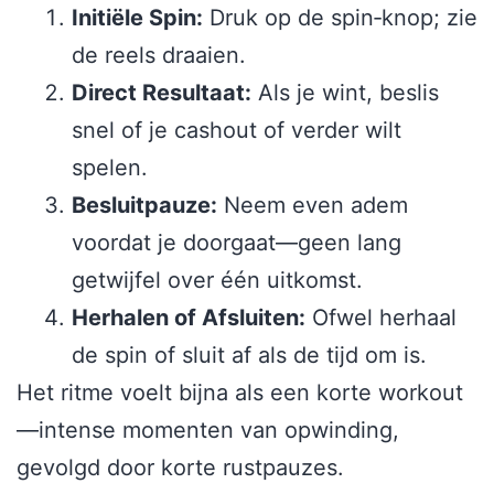
Initiële Spin:
Druk op de spin‑knop; zie
de reels draaien.
Direct Resultaat:
Als je wint, beslis
snel of je cashout of verder wilt
spelen.
Besluitpauze:
Neem even adem
voordat je doorgaat—geen lang
getwijfel over één uitkomst.
Herhalen of Afsluiten:
Ofwel herhaal
de spin of sluit af als de tijd om is.
Het ritme voelt bijna als een korte workout
—intense momenten van opwinding,
gevolgd door korte rustpauzes.