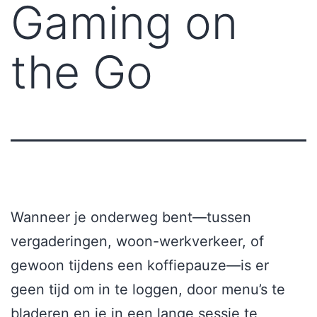
Gaming on
the Go
Wanneer je onderweg bent—tussen
vergaderingen, woon-werkverkeer, of
gewoon tijdens een koffiepauze—is er
geen tijd om in te loggen, door menu’s te
bladeren en je in een lange sessie te