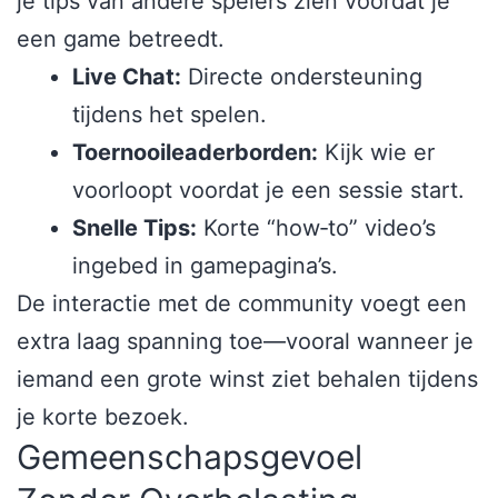
je tips van andere spelers zien voordat je
een game betreedt.
Live Chat:
Directe ondersteuning
tijdens het spelen.
Toernooileaderborden:
Kijk wie er
voorloopt voordat je een sessie start.
Snelle Tips:
Korte “how‑to” video’s
ingebed in gamepagina’s.
De interactie met de community voegt een
extra laag spanning toe—vooral wanneer je
iemand een grote winst ziet behalen tijdens
je korte bezoek.
Gemeenschapsgevoel