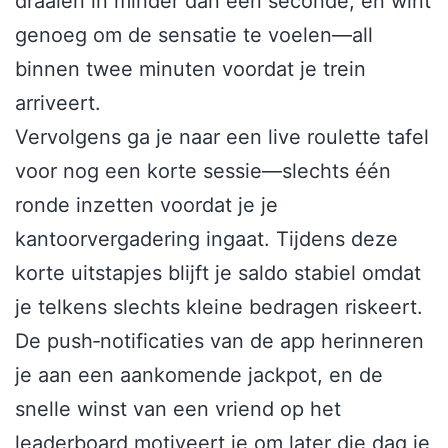
draaien in minder dan een seconde, en wint
genoeg om de sensatie te voelen—all
binnen twee minuten voordat je trein
arriveert.
Vervolgens ga je naar een live roulette tafel
voor nog een korte sessie—slechts één
ronde inzetten voordat je je
kantoorvergadering ingaat. Tijdens deze
korte uitstapjes blijft je saldo stabiel omdat
je telkens slechts kleine bedragen riskeert.
De push‑notificaties van de app herinneren
je aan een aankomende jackpot, en de
snelle winst van een vriend op het
leaderboard motiveert je om later die dag je