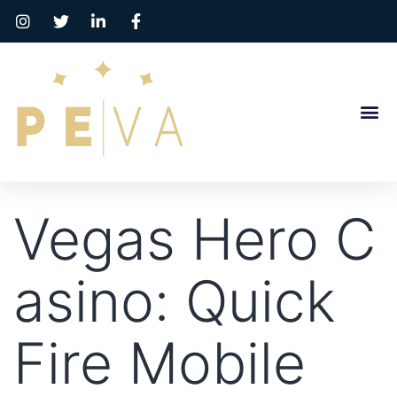
Vegas Hero C
asino: Quick
Fire Mobile