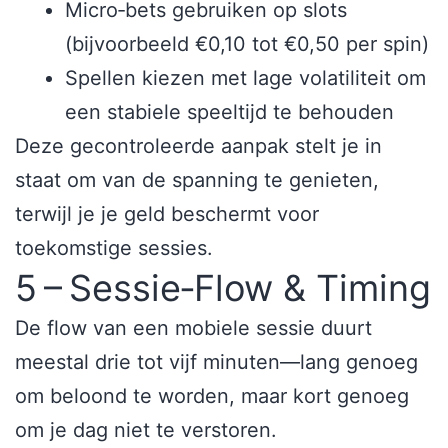
Micro‑bets gebruiken op slots
(bijvoorbeeld €0,10 tot €0,50 per spin)
Spellen kiezen met lage volatiliteit om
een stabiele speeltijd te behouden
Deze gecontroleerde aanpak stelt je in
staat om van de spanning te genieten,
terwijl je je geld beschermt voor
toekomstige sessies.
5 – Sessie‑Flow & Timing
De flow van een mobiele sessie duurt
meestal drie tot vijf minuten—lang genoeg
om beloond te worden, maar kort genoeg
om je dag niet te verstoren.