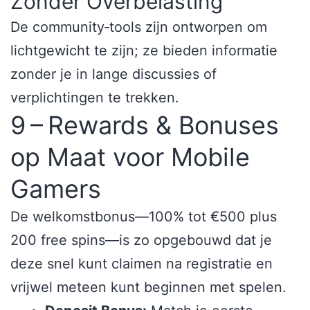
Zonder Overbelasting
De community‑tools zijn ontworpen om
lichtgewicht te zijn; ze bieden informatie
zonder je in lange discussies of
verplichtingen te trekken.
9 – Rewards & Bonuses
op Maat voor Mobile
Gamers
De welkomstbonus—100% tot €500 plus
200 free spins—is zo opgebouwd dat je
deze snel kunt claimen na registratie en
vrijwel meteen kunt beginnen met spelen.