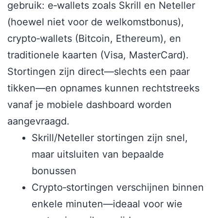
gebruik: e‑wallets zoals Skrill en Neteller
(hoewel niet voor de welkomstbonus),
crypto‑wallets (Bitcoin, Ethereum), en
traditionele kaarten (Visa, MasterCard).
Stortingen zijn direct—slechts een paar
tikken—en opnames kunnen rechtstreeks
vanaf je mobiele dashboard worden
aangevraagd.
Skrill/Neteller stortingen zijn snel,
maar uitsluiten van bepaalde
bonussen
Crypto‑stortingen verschijnen binnen
enkele minuten—ideaal voor wie