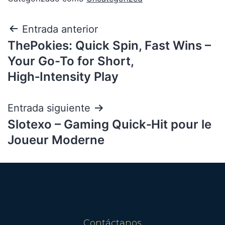
Entrada anterior
ThePokies: Quick Spin, Fast Wins –
Your Go-To for Short,
High‑Intensity Play
Entrada siguiente
Slotexo – Gaming Quick‑Hit pour le
Joueur Moderne
Contáctanos