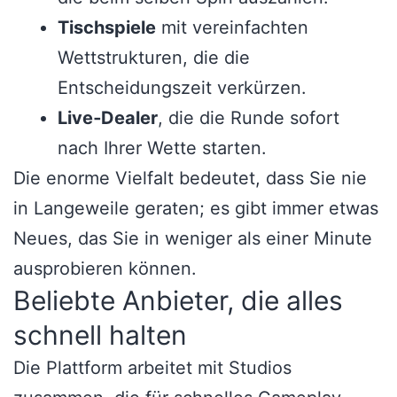
Tischspiele
mit vereinfachten
Wettstrukturen, die die
Entscheidungszeit verkürzen.
Live‑Dealer
, die die Runde sofort
nach Ihrer Wette starten.
Die enorme Vielfalt bedeutet, dass Sie nie
in Langeweile geraten; es gibt immer etwas
Neues, das Sie in weniger als einer Minute
ausprobieren können.
Beliebte Anbieter, die alles
schnell halten
Die Plattform arbeitet mit Studios