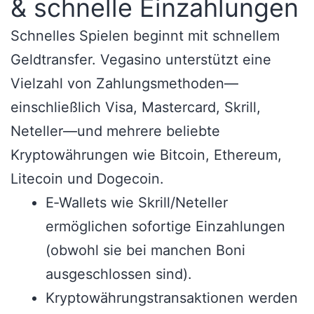
& schnelle Einzahlungen
Schnelles Spielen beginnt mit schnellem
Geldtransfer. Vegasino unterstützt eine
Vielzahl von Zahlungsmethoden—
einschließlich Visa, Mastercard, Skrill,
Neteller—und mehrere beliebte
Kryptowährungen wie Bitcoin, Ethereum,
Litecoin und Dogecoin.
E‑Wallets wie Skrill/Neteller
ermöglichen sofortige Einzahlungen
(obwohl sie bei manchen Boni
ausgeschlossen sind).
Kryptowährungstransaktionen werden