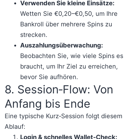
Verwenden Sie kleine Einsätze:
Wetten Sie €0,20–€0,50, um Ihre
Bankroll über mehrere Spins zu
strecken.
Auszahlungsüberwachung:
Beobachten Sie, wie viele Spins es
braucht, um Ihr Ziel zu erreichen,
bevor Sie aufhören.
8. Session‑Flow: Von
Anfang bis Ende
Eine typische Kurz‑Session folgt diesem
Ablauf:
Login & schnelles Wallet-Check: