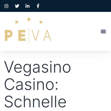
Vegasino
Casino:
Schnelle