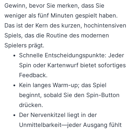
Gewinn, bevor Sie merken, dass Sie
weniger als fünf Minuten gespielt haben.
Das ist der Kern des kurzen, hochintensiven
Spiels, das die Routine des modernen
Spielers prägt.
Schnelle Entscheidungspunkte: Jeder
Spin oder Kartenwurf bietet sofortiges
Feedback.
Kein langes Warm-up; das Spiel
beginnt, sobald Sie den Spin-Button
drücken.
Der Nervenkitzel liegt in der
Unmittelbarkeit—jeder Ausgang fühlt