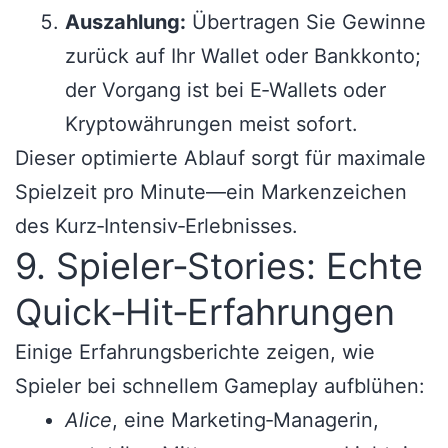
Auszahlung:
Übertragen Sie Gewinne
zurück auf Ihr Wallet oder Bankkonto;
der Vorgang ist bei E‑Wallets oder
Kryptowährungen meist sofort.
Dieser optimierte Ablauf sorgt für maximale
Spielzeit pro Minute—ein Markenzeichen
des Kurz‑Intensiv‑Erlebnisses.
9. Spieler‑Stories: Echte
Quick‑Hit‑Erfahrungen
Einige Erfahrungsberichte zeigen, wie
Spieler bei schnellem Gameplay aufblühen:
Alice
, eine Marketing‑Managerin,