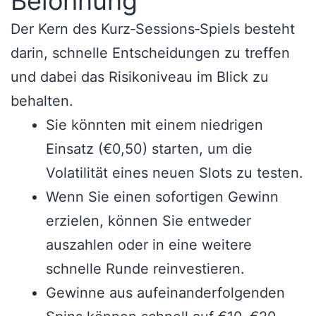
Belohnung
Der Kern des Kurz‑Sessions‑Spiels besteht
darin, schnelle Entscheidungen zu treffen
und dabei das Risikoniveau im Blick zu
behalten.
Sie könnten mit einem niedrigen
Einsatz (€0,50) starten, um die
Volatilität eines neuen Slots zu testen.
Wenn Sie einen sofortigen Gewinn
erzielen, können Sie entweder
auszahlen oder in eine weitere
schnelle Runde reinvestieren.
Gewinne aus aufeinanderfolgenden