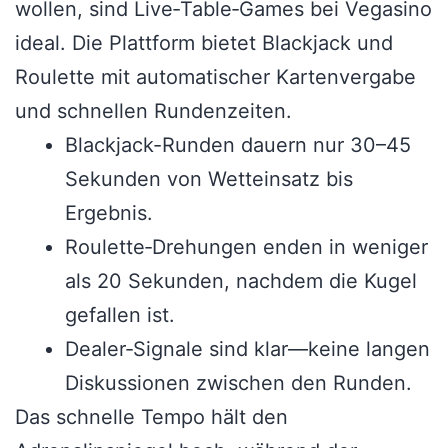
wollen, sind Live‑Table‑Games bei Vegasino
ideal. Die Plattform bietet Blackjack und
Roulette mit automatischer Kartenvergabe
und schnellen Rundenzeiten.
Blackjack-Runden dauern nur 30–45
Sekunden von Wetteinsatz bis
Ergebnis.
Roulette‑Drehungen enden in weniger
als 20 Sekunden, nachdem die Kugel
gefallen ist.
Dealer‑Signale sind klar—keine langen
Diskussionen zwischen den Runden.
Das schnelle Tempo hält den