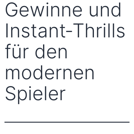
Gewinne und
Instant‑Thrills
für den
modernen
Spieler