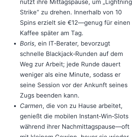
nutzt ihre Mittagspause, um „Lightning
Strike“ zu drehen. Innerhalb von 10
Spins erzielt sie €12—genug für einen
Kaffee später am Tag.
Boris
, ein IT‑Berater, bevorzugt
schnelle Blackjack‑Runden auf dem
Weg zur Arbeit; jede Runde dauert
weniger als eine Minute, sodass er
seine Session vor der Ankunft seines
Zugs beenden kann.
Carmen
, die von zu Hause arbeitet,
genießt die mobilen Instant‑Win‑Slots
während ihrer Nachmittagspause—oft
mit kleinem Gewinn, bevor sie wieder