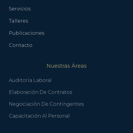
Servicios
Talleres
Publicaciones
Contacto
Nuestras Áreas
Auditoría Laboral
Elaboración De Contratos
Negociación De Contingentes
Capacitación Al Personal