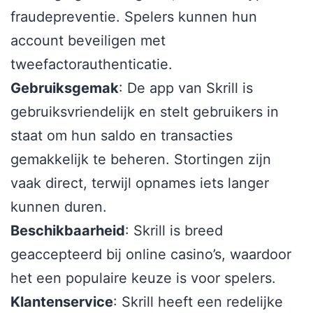
fraudepreventie. Spelers kunnen hun
account beveiligen met
tweefactorauthenticatie.
Gebruiksgemak
: De app van Skrill is
gebruiksvriendelijk en stelt gebruikers in
staat om hun saldo en transacties
gemakkelijk te beheren. Stortingen zijn
vaak direct, terwijl opnames iets langer
kunnen duren.
Beschikbaarheid
: Skrill is breed
geaccepteerd bij online casino’s, waardoor
het een populaire keuze is voor spelers.
Klantenservice
: Skrill heeft een redelijke