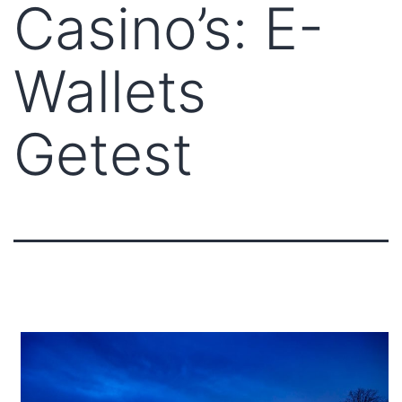
Casino’s: E-
Wallets
Getest