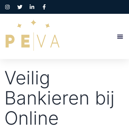
Veilig
Bankieren bij
Online