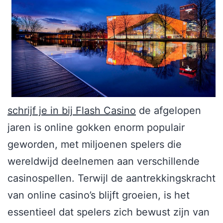
schrijf je in bij Flash Casino
de afgelopen
jaren is online gokken enorm populair
geworden, met miljoenen spelers die
wereldwijd deelnemen aan verschillende
casinospellen. Terwijl de aantrekkingskracht
van online casino’s blijft groeien, is het
essentieel dat spelers zich bewust zijn van