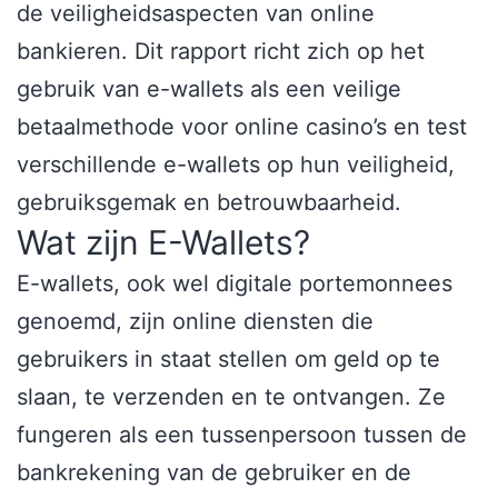
de veiligheidsaspecten van online
bankieren. Dit rapport richt zich op het
gebruik van e-wallets als een veilige
betaalmethode voor online casino’s en test
verschillende e-wallets op hun veiligheid,
gebruiksgemak en betrouwbaarheid.
Wat zijn E-Wallets?
E-wallets, ook wel digitale portemonnees
genoemd, zijn online diensten die
gebruikers in staat stellen om geld op te
slaan, te verzenden en te ontvangen. Ze
fungeren als een tussenpersoon tussen de
bankrekening van de gebruiker en de