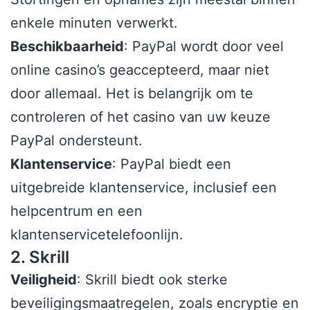
enkele minuten verwerkt.
Beschikbaarheid
: PayPal wordt door veel
online casino’s geaccepteerd, maar niet
door allemaal. Het is belangrijk om te
controleren of het casino van uw keuze
PayPal ondersteunt.
Klantenservice
: PayPal biedt een
uitgebreide klantenservice, inclusief een
helpcentrum en een
klantenservicetelefoonlijn.
2. Skrill
Veiligheid
: Skrill biedt ook sterke
beveiligingsmaatregelen, zoals encryptie en