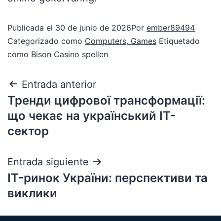
Publicada el
30 de junio de 2026
Por
ember89494
Categorizado como
Computers, Games
Etiquetado
como
Bison Casino spellen
Entrada anterior
Тренди цифрової трансформації:
що чекає на український IT-
сектор
Entrada siguiente
IT-ринок України: перспективи та
виклики