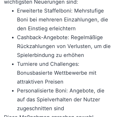
wichtigsten Neuerungen sind:
Erweiterte Staffelboni: Mehrstufige
Boni bei mehreren Einzahlungen, die
den Einstieg erleichtern
Cashback-Angebote: Regelmäßige
Rückzahlungen von Verlusten, um die
Spielerbindung zu erhöhen
Turniere und Challenges:
Bonusbasierte Wettbewerbe mit
attraktiven Preisen
Personalisierte Boni: Angebote, die
auf das Spielverhalten der Nutzer
zugeschnitten sind