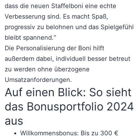
dass die neuen Staffelboni eine echte
Verbesserung sind. Es macht Spaß,
progressiv zu belohnen und das Spielgefühl
bleibt spannend.“
Die Personalisierung der Boni hilft
außerdem dabei, individuell besser betreut
zu werden ohne überzogene
Umsatzanforderungen.
Auf einen Blick: So sieht
das Bonusportfolio 2024
aus
Willkommensbonus: Bis zu 300 €