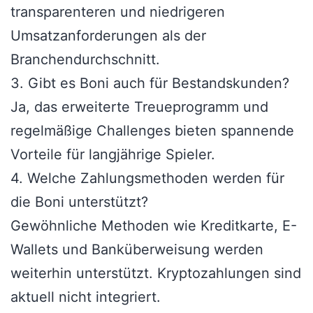
transparenteren und niedrigeren
Umsatzanforderungen als der
Branchendurchschnitt.
3. Gibt es Boni auch für Bestandskunden?
Ja, das erweiterte Treueprogramm und
regelmäßige Challenges bieten spannende
Vorteile für langjährige Spieler.
4. Welche Zahlungsmethoden werden für
die Boni unterstützt?
Gewöhnliche Methoden wie Kreditkarte, E-
Wallets und Banküberweisung werden
weiterhin unterstützt. Kryptozahlungen sind
aktuell nicht integriert.