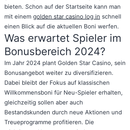
bieten. Schon auf der Startseite kann man
mit einem
golden star casino log in
schnell
einen Blick auf die aktuellen Boni werfen.
Was erwartet Spieler im
Bonusbereich 2024?
Im Jahr 2024 plant Golden Star Casino, sein
Bonusangebot weiter zu diversifizieren.
Dabei bleibt der Fokus auf klassischen
Willkommensboni für Neu-Spieler erhalten,
gleichzeitig sollen aber auch
Bestandskunden durch neue Aktionen und
Treueprogramme profitieren. Die