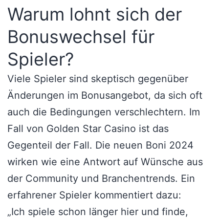
Warum lohnt sich der
Bonuswechsel für
Spieler?
Viele Spieler sind skeptisch gegenüber
Änderungen im Bonusangebot, da sich oft
auch die Bedingungen verschlechtern. Im
Fall von Golden Star Casino ist das
Gegenteil der Fall. Die neuen Boni 2024
wirken wie eine Antwort auf Wünsche aus
der Community und Branchentrends. Ein
erfahrener Spieler kommentiert dazu:
„Ich spiele schon länger hier und finde,