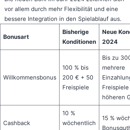
vor allem durch mehr Flexibilität und eine
bessere Integration in den Spielablauf aus.
Bisherige
Neue Kon
Bonusart
Konditionen
2024
Bis zu 30
100 % bis
mehrere
Willkommensbonus
200 € + 50
Einzahlun
Freispiele
Freispiele
höheren 
10 %
15 % wöch
Cashback
wöchentlich
Bonusgut