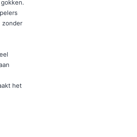
 gokken.
pelers
n zonder
eel
 aan
aakt het