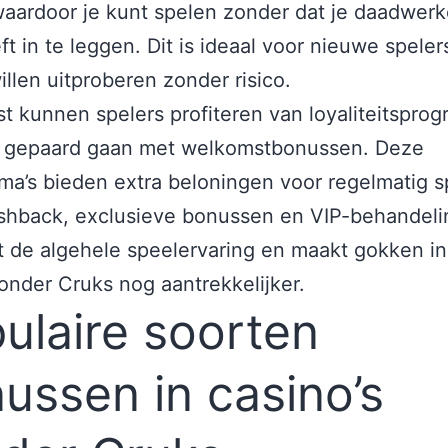
aardoor je kunt spelen zonder dat je daadwerke
ft in te leggen. Dit is ideaal voor nieuwe speler
illen uitproberen zonder risico.
t kunnen spelers profiteren van loyaliteitspro
k gepaard gaan met welkomstbonussen. Deze
a’s bieden extra beloningen voor regelmatig s
shback, exclusieve bonussen en VIP-behandeli
 de algehele speelervaring en maakt gokken i
onder Cruks nog aantrekkelijker.
ulaire soorten
ussen in casino’s