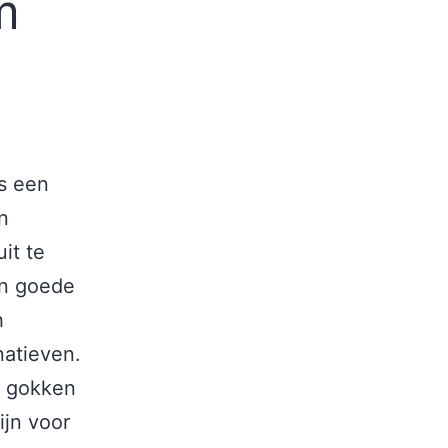
m
is een
n
it te
en goede
h
natieven.
e gokken
ijn voor