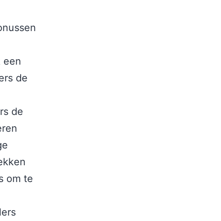
bonussen
k een
ers de
ers de
eren
ge
dekken
s om te
lers