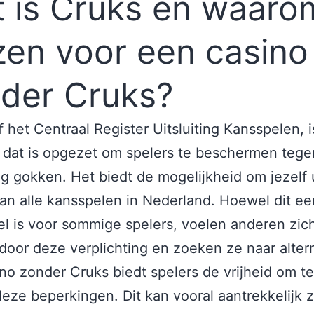
 is Cruks en waaro
zen voor een casino
der Cruks?
f het Centraal Register Uitsluiting Kansspelen, 
 dat is opgezet om spelers te beschermen tege
g gokken. Het biedt de mogelijkheid om jezelf u
van alle kansspelen in Nederland. Hoewel dit e
l is voor sommige spelers, voelen anderen zic
door deze verplichting en zoeken ze naar alter
no zonder Cruks biedt spelers de vrijheid om t
eze beperkingen. Dit kan vooral aantrekkelijk z