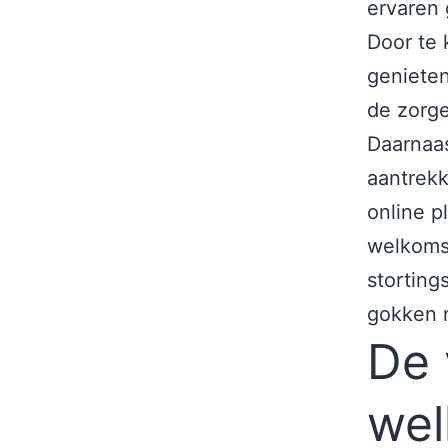
ervaren
Door te 
genieten
de zorge
Daarnaas
aantrekk
online p
welkoms
storting
gokken 
De 
wel