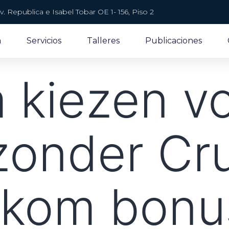
v. Republica e Isabel Tobar OE 1- 156, Piso 2
a
Servicios
Talleres
Publicaciones
 kiezen v
zonder Cr
lkom bonu