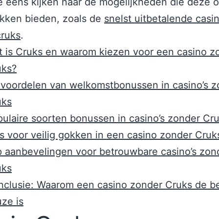
 eens kijken naar de mogelijkheden die deze o
ekken bieden, zoals de
snelst uitbetalende casi
cruks
.
 is Cruks en waarom kiezen voor een casino z
uks?
voordelen van welkomstbonussen in casino’s z
uks
ulaire soorten bonussen in casino’s zonder Cr
s voor veilig gokken in een casino zonder Cruk
 aanbevelingen voor betrouwbare casino’s zon
uks
clusie: Waarom een casino zonder Cruks de b
ze is