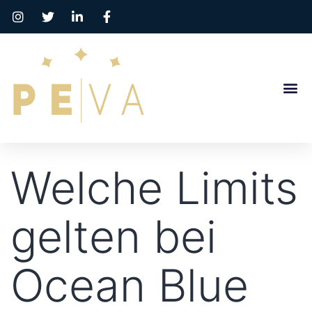
Welche Limits
gelten bei
Ocean Blue