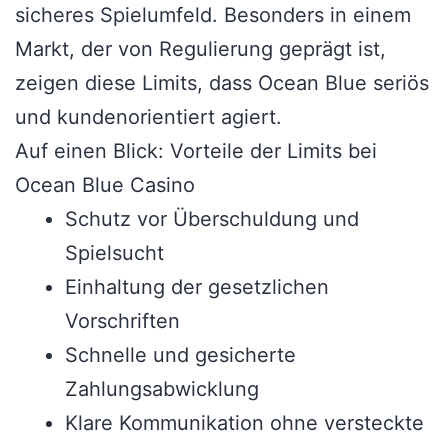
sicheres Spielumfeld. Besonders in einem
Markt, der von Regulierung geprägt ist,
zeigen diese Limits, dass Ocean Blue seriös
und kundenorientiert agiert.
Auf einen Blick: Vorteile der Limits bei
Ocean Blue Casino
Schutz vor Überschuldung und
Spielsucht
Einhaltung der gesetzlichen
Vorschriften
Schnelle und gesicherte
Zahlungsabwicklung
Klare Kommunikation ohne versteckte