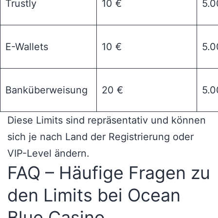
Trustly
10 €
5.0
E-Wallets
10 €
5.0
Banküberweisung
20 €
5.0
Diese Limits sind repräsentativ und können
sich je nach Land der Registrierung oder
VIP-Level ändern.
FAQ – Häufige Fragen zu
den Limits bei Ocean
Blue Casino