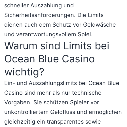
schneller Auszahlung und
Sicherheitsanforderungen. Die Limits
dienen auch dem Schutz vor Geldwäsche
und verantwortungsvollem Spiel.
Warum sind Limits bei
Ocean Blue Casino
wichtig?
Ein- und Auszahlungslimits bei Ocean Blue
Casino sind mehr als nur technische
Vorgaben. Sie schützen Spieler vor
unkontrolliertem Geldfluss und ermöglichen
gleichzeitig ein transparentes sowie