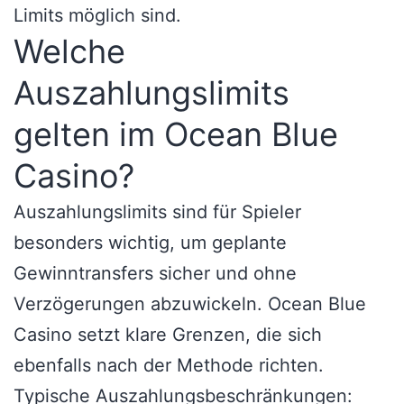
Limits möglich sind.
Welche
Auszahlungslimits
gelten im Ocean Blue
Casino?
Auszahlungslimits sind für Spieler
besonders wichtig, um geplante
Gewinntransfers sicher und ohne
Verzögerungen abzuwickeln. Ocean Blue
Casino setzt klare Grenzen, die sich
ebenfalls nach der Methode richten.
Typische Auszahlungsbeschränkungen: