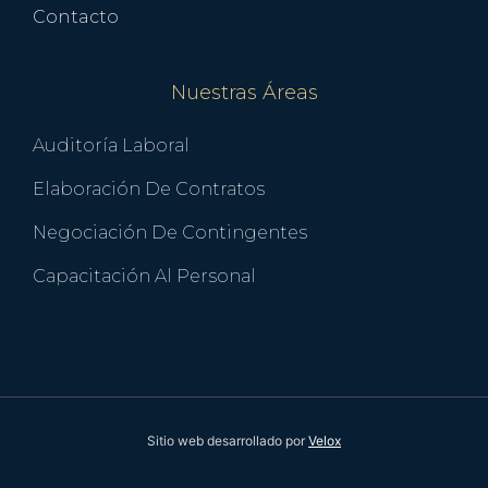
Contacto
Nuestras Áreas
Auditoría Laboral
Elaboración De Contratos
Negociación De Contingentes
Capacitación Al Personal
Sitio web desarrollado por
Velox