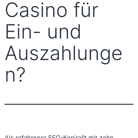
Casino für
Ein- und
Auszahlunge
n?
Als erfahrener SEO-Kopirašt mit zehn