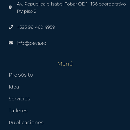
Av. Republica e Isabel Tobar OE 1- 156 coorporativo
PV piso 2
+593 98 460 4959
info@peva.ec
Menú
Propósito
Idea
Servicios
Talleres
Publicaciones