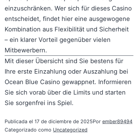
einzuschränken. Wer sich für dieses Casino
entscheidet, findet hier eine ausgewogene
Kombination aus Flexibilität und Sicherheit
– ein klarer Vorteil gegenüber vielen
Mitbewerbern.
Mit dieser Übersicht sind Sie bestens für
Ihre erste Einzahlung oder Auszahlung bei
Ocean Blue Casino gewappnet. Informieren
Sie sich vorab über die Limits und starten
Sie sorgenfrei ins Spiel.
Publicada el
17 de diciembre de 2025
Por
ember89494
Categorizado como
Uncategorized