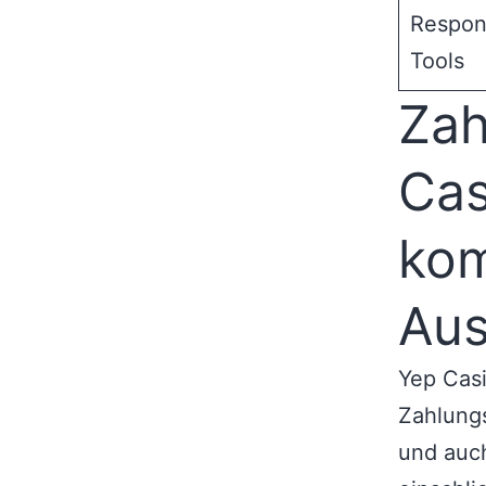
Respon
Tools
Zah
Cas
kom
Aus
Yep Casi
Zahlung
und auc