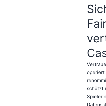
Sic
Fai
ver
Cas
Vertraue
operiert
renommie
schützt 
Spieleri
Datensch