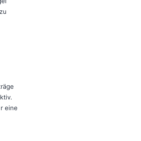
gel
 zu
träge
tiv.
r eine