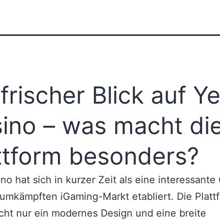
 frischer Blick auf Y
ino – was macht di
ttform besonders?
no hat sich in kurzer Zeit als eine interessante
 umkämpften iGaming-Markt etabliert. Die Platt
icht nur ein modernes Design und eine breite