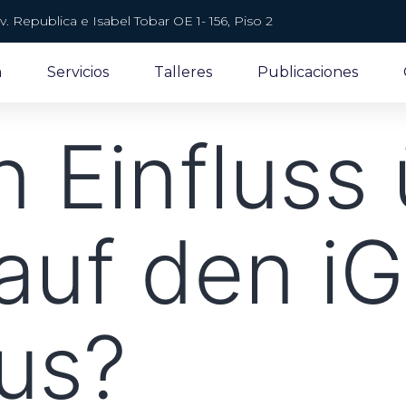
v. Republica e Isabel Tobar OE 1- 156, Piso 2
a
Servicios
Talleres
Publicaciones
 Einfluss
auf den i
us?