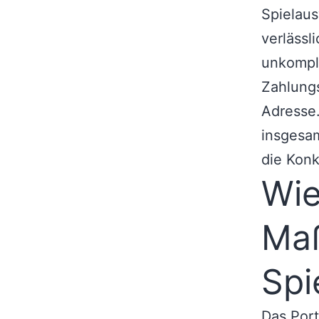
Spielaus
verlässl
unkompli
Zahlung
Adresse.
insgesam
die Kon
Wie
Maß
Spi
Das Port