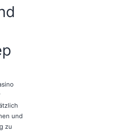
und
ep
asino
r
tzlich
onen und
ng zu