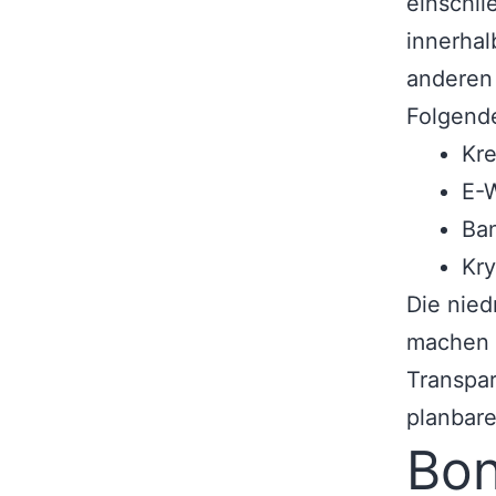
einschli
innerhal
anderen 
Folgend
Kre
E-W
Ba
Kry
Die nie
machen d
Transpar
planbar
Bon