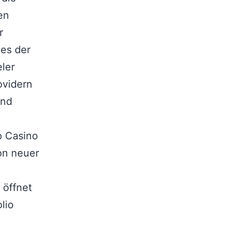
en
r
 es der
ler
ovidern
und
p Casino
ion neuer
 öffnet
lio