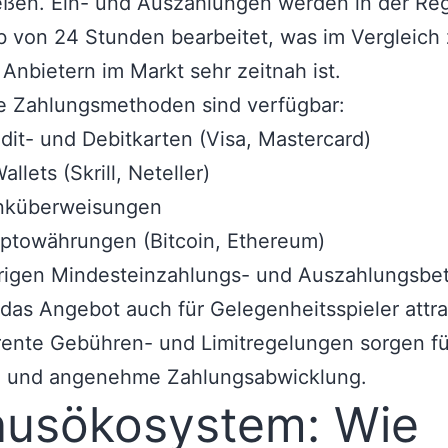
eßen. Ein- und Auszahlungen werden in der Re
b von 24 Stunden bearbeitet, was im Vergleich
Anbietern im Markt sehr zeitnah ist.
e Zahlungsmethoden sind verfügbar:
dit- und Debitkarten (Visa, Mastercard)
allets (Skrill, Neteller)
nküberweisungen
ptowährungen (Bitcoin, Ethereum)
drigen Mindesteinzahlungs- und Auszahlungsbe
as Angebot auch für Gelegenheitsspieler attrak
ente Gebühren- und Limitregelungen sorgen fü
e und angenehme Zahlungsabwicklung.
usökosystem: Wie