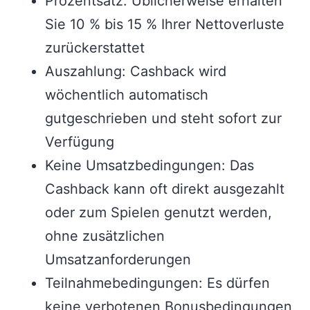
Prozentsatz: Üblicherweise erhalten
Sie 10 % bis 15 % Ihrer Nettoverluste
zurückerstattet
Auszahlung: Cashback wird
wöchentlich automatisch
gutgeschrieben und steht sofort zur
Verfügung
Keine Umsatzbedingungen: Das
Cashback kann oft direkt ausgezahlt
oder zum Spielen genutzt werden,
ohne zusätzlichen
Umsatzanforderungen
Teilnahmebedingungen: Es dürfen
keine verbotenen Bonusbedingungen