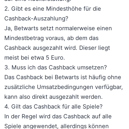
2. Gibt es eine Mindesthöhe für die
Cashback-Auszahlung?
Ja, Betwarts setzt normalerweise einen
Mindestbetrag voraus, ab dem das
Cashback ausgezahlt wird. Dieser liegt
meist bei etwa 5 Euro.
3. Muss ich das Cashback umsetzen?
Das Cashback bei Betwarts ist häufig ohne
zusätzliche Umsatzbedingungen verfügbar,
kann also direkt ausgezahlt werden.
4. Gilt das Cashback für alle Spiele?
In der Regel wird das Cashback auf alle
Spiele angewendet, allerdings können