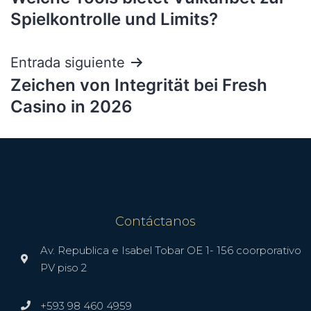
Spielkontrolle und Limits?
Entrada siguiente
Zeichen von Integrität bei Fresh
Casino in 2026
Contáctanos
Av. Republica e Isabel Tobar OE 1- 156 coorporativo
PV piso 2
+593 98 460 4959