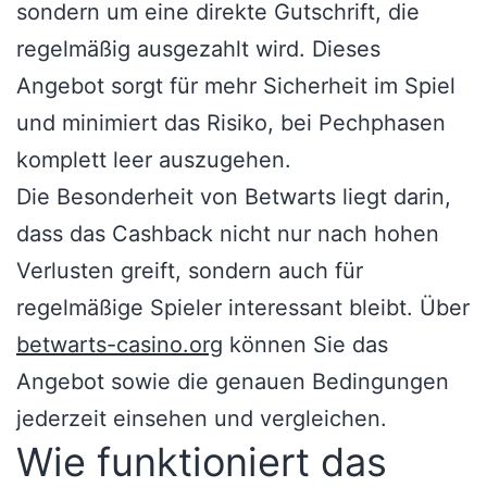
sondern um eine direkte Gutschrift, die
regelmäßig ausgezahlt wird. Dieses
Angebot sorgt für mehr Sicherheit im Spiel
und minimiert das Risiko, bei Pechphasen
komplett leer auszugehen.
Die Besonderheit von Betwarts liegt darin,
dass das Cashback nicht nur nach hohen
Verlusten greift, sondern auch für
regelmäßige Spieler interessant bleibt. Über
betwarts-casino.org
können Sie das
Angebot sowie die genauen Bedingungen
jederzeit einsehen und vergleichen.
Wie funktioniert das