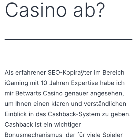
Casino ab?
Als erfahrener SEO-Kopiraÿter im Bereich
iGaming mit 10 Jahren Expertise habe ich
mir Betwarts Casino genauer angesehen,
um Ihnen einen klaren und verständlichen
Einblick in das Cashback-System zu geben.
Cashback ist ein wichtiger
Bonusmechanismus, der für viele Spieler