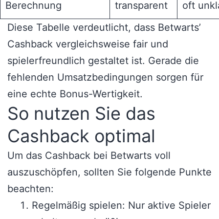
Berechnung
transparent
oft unkl
Diese Tabelle verdeutlicht, dass Betwarts’
Cashback vergleichsweise fair und
spielerfreundlich gestaltet ist. Gerade die
fehlenden Umsatzbedingungen sorgen für
eine echte Bonus-Wertigkeit.
So nutzen Sie das
Cashback optimal
Um das Cashback bei Betwarts voll
auszuschöpfen, sollten Sie folgende Punkte
beachten:
Regelmäßig spielen: Nur aktive Spieler