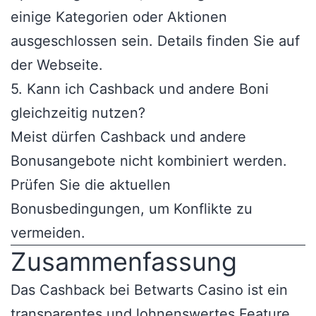
einige Kategorien oder Aktionen
ausgeschlossen sein. Details finden Sie auf
der Webseite.
5. Kann ich Cashback und andere Boni
gleichzeitig nutzen?
Meist dürfen Cashback und andere
Bonusangebote nicht kombiniert werden.
Prüfen Sie die aktuellen
Bonusbedingungen, um Konflikte zu
vermeiden.
Zusammenfassung
Das Cashback bei Betwarts Casino ist ein
transparentes und lohnenswertes Feature,