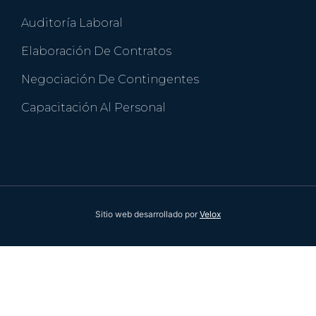
Auditoría Laboral
Elaboración De Contratos
Negociación De Contingentes
Capacitación Al Personal
Sitio web desarrollado por
Velox