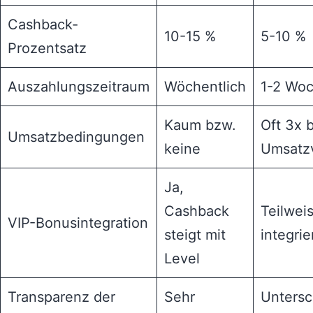
Cashback-
10-15 %
5-10 %
Prozentsatz
Auszahlungszeitraum
Wöchentlich
1-2 Wo
Kaum bzw.
Oft 3x b
Umsatzbedingungen
keine
Umsatz
Ja,
Cashback
Teilwei
VIP-Bonusintegration
steigt mit
integrie
Level
Transparenz der
Sehr
Untersc