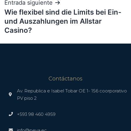
Entrada siguiente
Wie flexibel sind die Limits bei Ein-
und Auszahlungen im Allstar
Casino?
Contáctanos
Av. Republica e Isabel Tobar OE 1- 156 coorporativo
PV piso 2
+593 98 460 4959
info@peva.ec