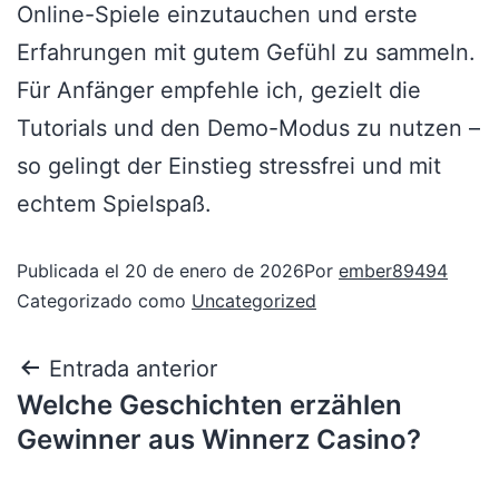
Online-Spiele einzutauchen und erste
Erfahrungen mit gutem Gefühl zu sammeln.
Für Anfänger empfehle ich, gezielt die
Tutorials und den Demo-Modus zu nutzen –
so gelingt der Einstieg stressfrei und mit
echtem Spielspaß.
Publicada el
20 de enero de 2026
Por
ember89494
Categorizado como
Uncategorized
Entrada anterior
Welche Geschichten erzählen
Gewinner aus Winnerz Casino?