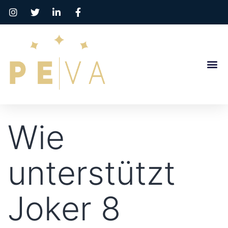
Wie
unterstützt
Joker 8