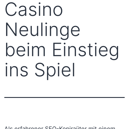
Casino
Neulinge
beim Einstieg
ins Spiel
Als erfahrener SEO-Kopiraÿter mit einem