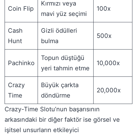
Kırmızı veya
Coin Flip
100x
mavi yüz seçimi
Cash
Gizli ödülleri
500x
Hunt
bulma
Topun düştüğü
Pachinko
10,000x
yeri tahmin etme
Crazy
Büyük çarkta
20,000x
Time
döndürme
Crazy-Time Slotu’nun başarısının
arkasındaki bir diğer faktör ise görsel ve
işitsel unsurların etkileyici