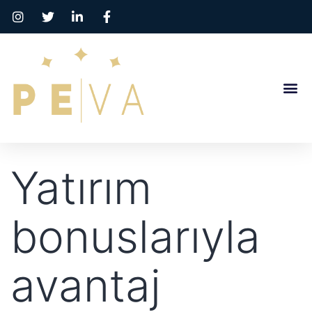
Yatırım
bonuslarıyla
avantaj