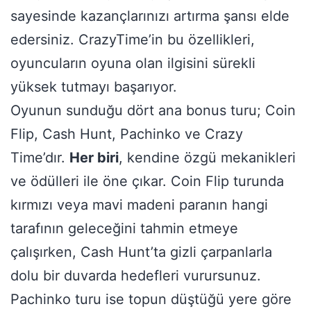
sayesinde kazançlarınızı artırma şansı elde
edersiniz. CrazyTime’in bu özellikleri,
oyuncuların oyuna olan ilgisini sürekli
yüksek tutmayı başarıyor.
Oyunun sunduğu dört ana bonus turu; Coin
Flip, Cash Hunt, Pachinko ve Crazy
Time’dır.
Her biri
, kendine özgü mekanikleri
ve ödülleri ile öne çıkar. Coin Flip turunda
kırmızı veya mavi madeni paranın hangi
tarafının geleceğini tahmin etmeye
çalışırken, Cash Hunt’ta gizli çarpanlarla
dolu bir duvarda hedefleri vurursunuz.
Pachinko turu ise topun düştüğü yere göre