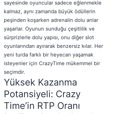
sayesinde oyuncular sadece eğlenmekle
kalmaz, aynı zamanda büyük ödüllerin
peşinden koşarken adrenalin dolu anlar
yaşarlar. Oyunun sunduğu çeşitlilik ve
sürprizlerle dolu yapısı, onu diğer slot
oyunlarından ayırarak benzersiz kılar. Her
yeni turda farklı bir heyecan yaşamak
isteyenler için CrazyTime mükemmel bir
seçimdir.
Yüksek Kazanma
Potansiyeli: Crazy
Time’in RTP Oranı