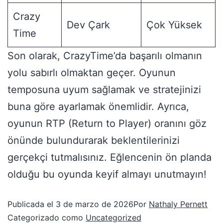
Crazy
Dev Çark
Çok Yüksek
Time
Son olarak, CrazyTime’da başarılı olmanın
yolu sabırlı olmaktan geçer. Oyunun
temposuna uyum sağlamak ve stratejinizi
buna göre ayarlamak önemlidir. Ayrıca,
oyunun RTP (Return to Player) oranını göz
önünde bulundurarak beklentilerinizi
gerçekçi tutmalısınız. Eğlencenin ön planda
olduğu bu oyunda keyif almayı unutmayın!
Publicada el
3 de marzo de 2026
Por
Nathaly Pernett
Categorizado como
Uncategorized