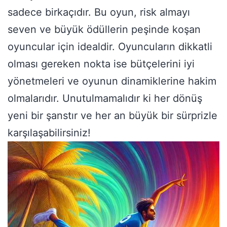
sadece birkaçıdır. Bu oyun, risk almayı
seven ve büyük ödüllerin peşinde koşan
oyuncular için idealdir. Oyuncuların dikkatli
olması gereken nokta ise bütçelerini iyi
yönetmeleri ve oyunun dinamiklerine hakim
olmalarıdır. Unutulmamalıdır ki her dönüş
yeni bir şanstır ve her an büyük bir sürprizle
karşılaşabilirsiniz!