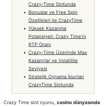
Crazy-Time Slotunda
Bonuslar ve Free Spin
Özellikleri ile CrazyTime
Yüksek Kazanma
Potansiyeli: Crazy Time’in
RTP Oranı
Crazy-Time Üzerinde Max
Kazançlar ve Volatilite
Seviyesi
Stratejik Oynama İpuçları
CrazyTime Slotunda
Crazy Time slot oyunu,
casino dünyasında