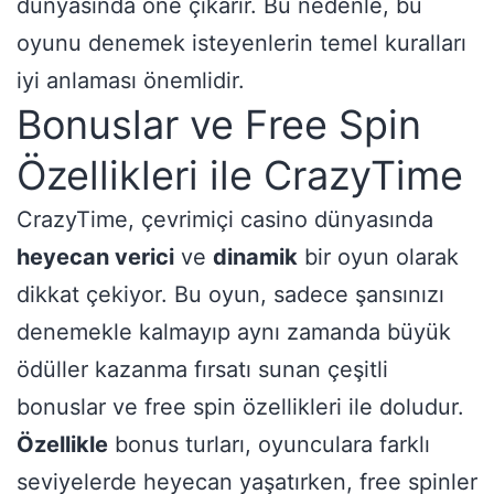
dünyasında öne çıkarır. Bu nedenle, bu
oyunu denemek isteyenlerin temel kuralları
iyi anlaması önemlidir.
Bonuslar ve Free Spin
Özellikleri ile CrazyTime
CrazyTime, çevrimiçi casino dünyasında
heyecan verici
ve
dinamik
bir oyun olarak
dikkat çekiyor. Bu oyun, sadece şansınızı
denemekle kalmayıp aynı zamanda büyük
ödüller kazanma fırsatı sunan çeşitli
bonuslar ve free spin özellikleri ile doludur.
Özellikle
bonus turları, oyunculara farklı
seviyelerde heyecan yaşatırken, free spinler