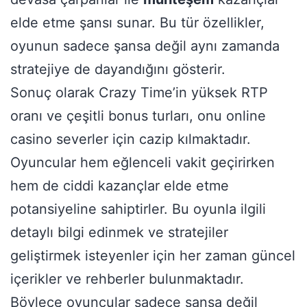
elde etme şansı sunar. Bu tür özellikler,
oyunun sadece şansa değil aynı zamanda
stratejiye de dayandığını gösterir.
Sonuç olarak Crazy Time’in yüksek RTP
oranı ve çeşitli bonus turları, onu online
casino severler için cazip kılmaktadır.
Oyuncular hem eğlenceli vakit geçirirken
hem de ciddi kazançlar elde etme
potansiyeline sahiptirler. Bu oyunla ilgili
detaylı bilgi edinmek ve stratejiler
geliştirmek isteyenler için her zaman güncel
içerikler ve rehberler bulunmaktadır.
Böylece oyuncular sadece şansa değil