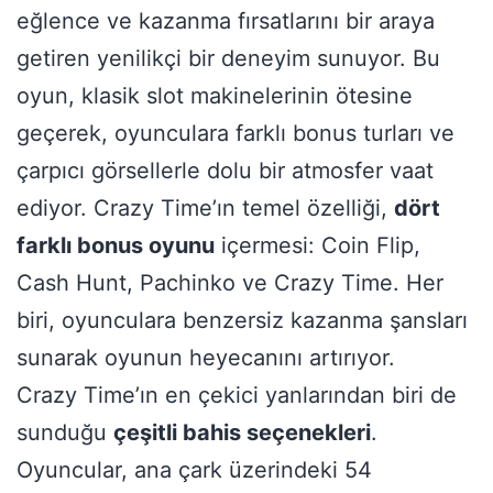
eğlence ve kazanma fırsatlarını bir araya
getiren yenilikçi bir deneyim sunuyor. Bu
oyun, klasik slot makinelerinin ötesine
geçerek, oyunculara farklı bonus turları ve
çarpıcı görsellerle dolu bir atmosfer vaat
ediyor. Crazy Time’ın temel özelliği,
dört
farklı bonus oyunu
içermesi: Coin Flip,
Cash Hunt, Pachinko ve Crazy Time. Her
biri, oyunculara benzersiz kazanma şansları
sunarak oyunun heyecanını artırıyor.
Crazy Time’ın en çekici yanlarından biri de
sunduğu
çeşitli bahis seçenekleri
.
Oyuncular, ana çark üzerindeki 54