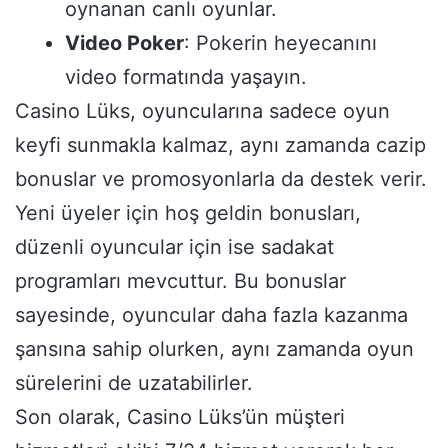
oynanan canlı oyunlar.
Video Poker
: Pokerin heyecanını
video formatında yaşayın.
Casino Lüks, oyuncularına sadece oyun
keyfi sunmakla kalmaz, aynı zamanda cazip
bonuslar ve promosyonlarla da destek verir.
Yeni üyeler için hoş geldin bonusları,
düzenli oyuncular için ise sadakat
programları mevcuttur. Bu bonuslar
sayesinde, oyuncular daha fazla kazanma
şansına sahip olurken, aynı zamanda oyun
sürelerini de uzatabilirler.
Son olarak, Casino Lüks’ün müşteri