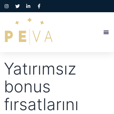
Yatırımsız
bonus
fırsatlarını