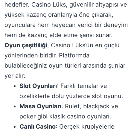
hedefler. Casino Lüks, güvenilir altyapısı ve
yüksek kazanç oranlarıyla öne çıkarak,
oyunculara hem heyecan verici bir deneyim
hem de kazanç elde etme şansı sunar.
Oyun çeşitliliği
, Casino Lüks’ün en güçlü
yönlerinden biridir. Platformda
bulabileceğiniz oyun türleri arasında şunlar
yer alır:
Slot Oyunları
: Farklı temalar ve
özelliklerle dolu yüzlerce slot oyunu.
Masa Oyunları
: Rulet, blackjack ve
poker gibi klasik casino oyunları.
Canlı Casino
: Gerçek krupiyelerle