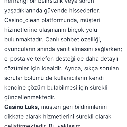
herhangi bir belirsizlik veya sorun
yaşadıklarında güvende hissederler.
Casino_clean platformunda, müşteri
hizmetlerine ulaşmanın birçok yolu
bulunmaktadır. Canlı sohbet özelliği,
oyuncuların anında yanıt almasını sağlarken;
e-posta ve telefon desteği de daha detaylı
çözümler için idealdir. Ayrıca, sıkça sorulan
sorular bölümü de kullanıcıların kendi
kendine çözüm bulabilmesi için sürekli
güncellenmektedir.
Casino Luks
, müşteri geri bildirimlerini
dikkate alarak hizmetlerini sürekli olarak
geliştirmektedir. Bu yaklaşım,