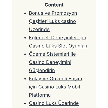
Content
Bonus ve Promosyon
Çeşitleri Luks casino
Üzerinde
Eğlenceli Deneyimler için
Casino Lüks Slot Oyunları
Ödeme Sistemleri ile
Casino Deneyimini
Güçlendirin
Kolay ve Güvenli Erişim
için Casino Lüks Mobil
Platformu
Casino Luks Üzerinde