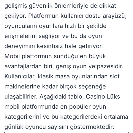
gelişmiş güvenlik önlemleriyle de dikkat
çekiyor. Platformun kullanıcı dostu arayüzü,
oyuncuların oyunlara hızlı bir şekilde
erişmelerini sağlıyor ve bu da oyun
deneyimini kesintisiz hale getiriyor.
Mobil platformun sunduğu en büyük
avantajlardan biri, geniş oyun yelpazesidir.
Kullanıcılar, klasik masa oyunlarından slot
makinelerine kadar birçok seçeneğe
ulaşabilirler. Aşağıdaki tablo, Casino Lüks
mobil platformunda en popüler oyun
kategorilerini ve bu kategorilerdeki ortalama
günlük oyuncu sayısını göstermektedir: