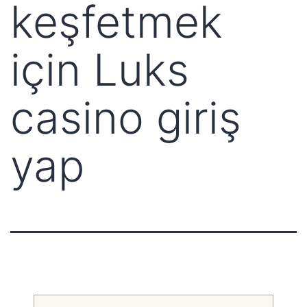
keşfetmek
için Luks
casino giriş
yap