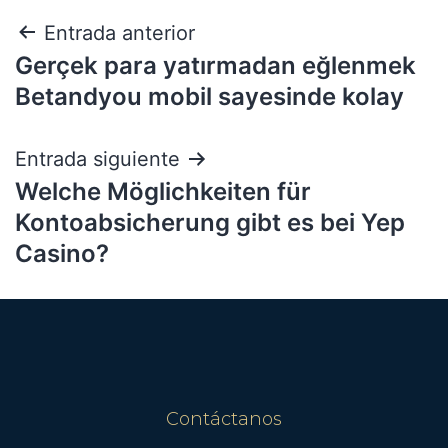
Entrada anterior
Gerçek para yatırmadan eğlenmek
Betandyou mobil sayesinde kolay
Entrada siguiente
Welche Möglichkeiten für
Kontoabsicherung gibt es bei Yep
Casino?
Contáctanos