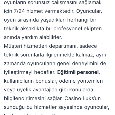
oyunların sorunsuz çalışmasını sağlamak
için 7/24 hizmet vermektedir. Oyuncular,
oyun sırasında yaşadıkları herhangi bir
teknik aksaklıkta bu profesyonel ekipten
anında yardım alabilirler.
Müşteri hizmetleri departmanı, sadece
teknik sorunlarla ilgilenmekle kalmaz, aynı
zamanda oyuncuların genel deneyimini de
iyileştirmeyi hedefler.
Eğitimli personel
,
kullanıcıların bonuslar, ödeme yöntemleri
veya üyelik avantajları gibi konularda
bilgilendirilmesini sağlar. Casino Luks’un
sunduğu bu hizmetler sayesinde oyuncular,