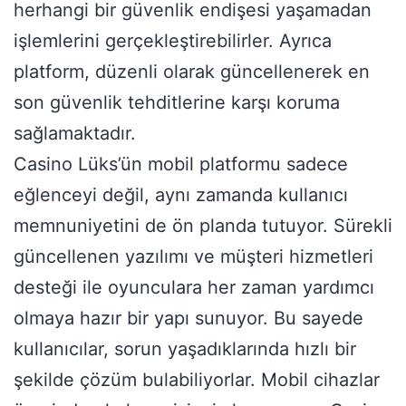
herhangi bir güvenlik endişesi yaşamadan
işlemlerini gerçekleştirebilirler. Ayrıca
platform, düzenli olarak güncellenerek en
son güvenlik tehditlerine karşı koruma
sağlamaktadır.
Casino Lüks’ün mobil platformu sadece
eğlenceyi değil, aynı zamanda kullanıcı
memnuniyetini de ön planda tutuyor. Sürekli
güncellenen yazılımı ve müşteri hizmetleri
desteği ile oyunculara her zaman yardımcı
olmaya hazır bir yapı sunuyor. Bu sayede
kullanıcılar, sorun yaşadıklarında hızlı bir
şekilde çözüm bulabiliyorlar. Mobil cihazlar