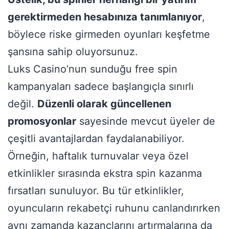
gerektirmeden hesabınıza tanımlanıyor
,
böylece riske girmeden oyunları keşfetme
şansına sahip oluyorsunuz.
Luks Casino’nun sunduğu free spin
kampanyaları sadece başlangıçla sınırlı
değil.
Düzenli olarak güncellenen
promosyonlar
sayesinde mevcut üyeler de
çeşitli avantajlardan faydalanabiliyor.
Örneğin, haftalık turnuvalar veya özel
etkinlikler sırasında ekstra spin kazanma
fırsatları sunuluyor. Bu tür etkinlikler,
oyuncuların rekabetçi ruhunu canlandırırken
aynı zamanda kazançlarını artırmalarına da