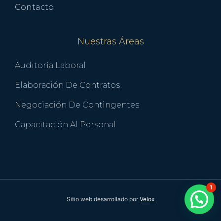
Contacto
Nuestras Áreas
Auditoría Laboral
Elaboración De Contratos
Negociación De Contingentes
Capacitación Al Personal
1
Sitio web desarrollado por
Velox