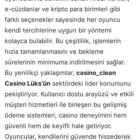
e-cüzdanlar ve kripto para birimleri gibi
farklı seçenekler sayesinde her oyuncu
kendi tercihlerine uygun bir yöntemi
kolayca bulabilir. Bu çeşitlilik, işlemlerin
hızla tamamlanmasını ve bekleme
sürelerinin minimuma indirilmesini sağlar.
Bu yenilikçi yaklaşımlar,
casino_clean
Casino Lüks’ün
sektördeki lider konumunu
pekiştiriyor. Kullanıcı dostu arayüzü ve etkili
müşteri hizmetleri ile birleşen bu gelişmiş
ödeme sistemleri, casino deneyimini hem
güvenli hem de keyifli hale getiriyor.
Oyuncular, kendilerini güvende hissederek