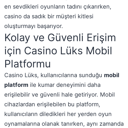
en sevdikleri oyunların tadını çıkarırken,
casino da sadık bir müşteri kitlesi
oluşturmayı başarıyor.
Kolay ve Güvenli Erişim
için Casino Lüks Mobil
Platformu
Casino Lüks, kullanıcılarına sunduğu
mobil
platform
ile kumar deneyimini daha
erişilebilir ve güvenli hale getiriyor. Mobil
cihazlardan erişilebilen bu platform,
kullanıcıların diledikleri her yerden oyun
oynamalarına olanak tanırken, aynı zamanda