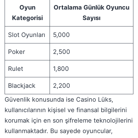
Oyun
Ortalama Günlük Oyuncu
Kategorisi
Sayısı
Slot Oyunları
5,000
Poker
2,500
Rulet
1,800
Blackjack
2,200
Güvenlik konusunda ise Casino Lüks,
kullanıcılarının kişisel ve finansal bilgilerini
korumak için en son şifreleme teknolojilerini
kullanmaktadır. Bu sayede oyuncular,