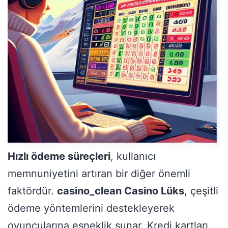
Hızlı ödeme süreçleri
, kullanıcı
memnuniyetini artıran bir diğer önemli
faktördür.
casino_clean Casino Lüks
, çeşitli
ödeme yöntemlerini destekleyerek
oyuncularına esneklik sunar. Kredi kartları,