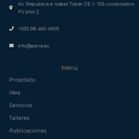
Av. Republica e Isabel Tobar OE 1- 156 coorporativo
PV piso 2
+593 98 460 4959
info@peva.ec
Menú
Propósito
Idea
Servicios
Talleres
Publicaciones