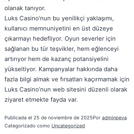
olanak tanıyor.
Luks Casino’nun bu yenilikçi yaklaşımı,
kullanıcı memnuniyetini en üst düzeye
çıkarmayı hedefliyor. Oyun severler için
sağlanan bu tür teşvikler, hem eğlenceyi
artırıyor hem de kazanç potansiyelini
yükseltiyor. Kampanyalar hakkında daha
fazla bilgi almak ve fırsatları kaçırmamak için
Luks Casino’nun web sitesini düzenli olarak
ziyaret etmekte fayda var.
Publicada el
25 de noviembre de 2025
Por
adminpeva
Categorizado como
Uncategorized