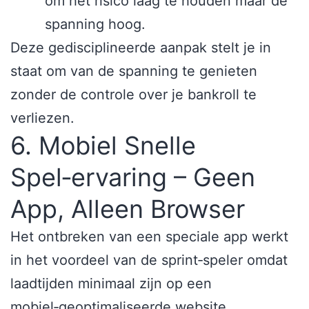
om het risico laag te houden maar de
spanning hoog.
Deze gedisciplineerde aanpak stelt je in
staat om van de spanning te genieten
zonder de controle over je bankroll te
verliezen.
6. Mobiel Snelle
Spel‑ervaring – Geen
App, Alleen Browser
Het ontbreken van een speciale app werkt
in het voordeel van de sprint‑speler omdat
laadtijden minimaal zijn op een
mobiel‑geoptimaliseerde website.