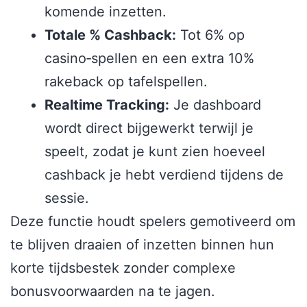
komende inzetten.
Totale % Cashback:
Tot 6% op
casino‑spellen en een extra 10%
rakeback op tafelspellen.
Realtime Tracking:
Je dashboard
wordt direct bijgewerkt terwijl je
speelt, zodat je kunt zien hoeveel
cashback je hebt verdiend tijdens de
sessie.
Deze functie houdt spelers gemotiveerd om
te blijven draaien of inzetten binnen hun
korte tijdsbestek zonder complexe
bonusvoorwaarden na te jagen.