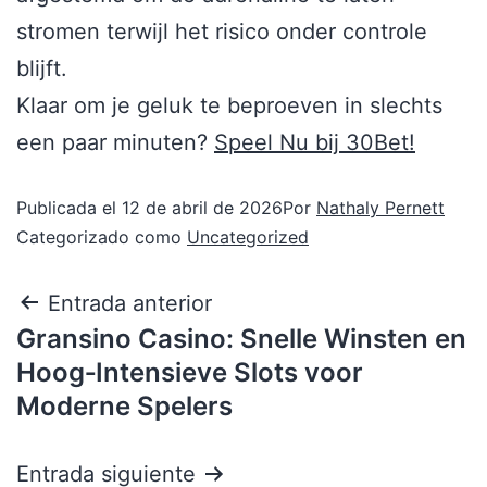
stromen terwijl het risico onder controle
blijft.
Klaar om je geluk te beproeven in slechts
een paar minuten?
Speel Nu bij 30Bet!
Publicada el
12 de abril de 2026
Por
Nathaly Pernett
Categorizado como
Uncategorized
Entrada anterior
Gransino Casino: Snelle Winsten en
Hoog‑Intensieve Slots voor
Moderne Spelers
Entrada siguiente