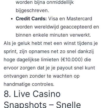
worden bijna onmiddellijk
bijgeschreven.
Credit Cards:
Visa en Mastercard
worden wereldwijd geaccepteerd en
binnen enkele minuten verwerkt.
Als je geluk hebt met een winst tijdens je
sprint, zijn opnames net zo snel dankzij
hoge dagelijkse limieten (€10.000) die
ervoor zorgen dat je je payout snel kunt
ontvangen zonder te wachten op
handmatige controles.
8. Live Casino
Snapshots – Snelle