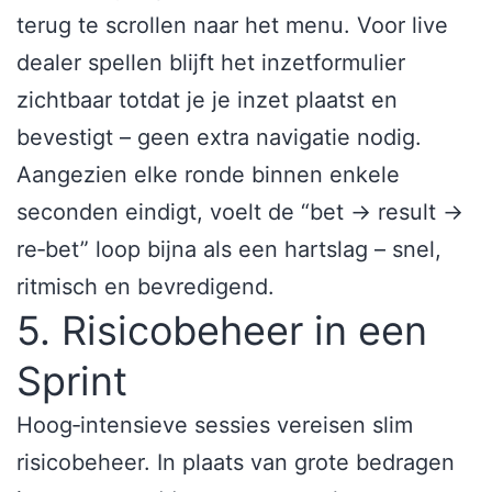
terug te scrollen naar het menu. Voor live
dealer spellen blijft het inzetformulier
zichtbaar totdat je je inzet plaatst en
bevestigt – geen extra navigatie nodig.
Aangezien elke ronde binnen enkele
seconden eindigt, voelt de “bet → result →
re‑bet” loop bijna als een hartslag – snel,
ritmisch en bevredigend.
5. Risicobeheer in een
Sprint
Hoog‑intensieve sessies vereisen slim
risicobeheer. In plaats van grote bedragen