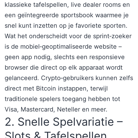
klassieke tafelspellen, live dealer rooms en
een geïntegreerde sportsbook waarmee je
snel kunt inzetten op je favoriete sporten.
Wat het onderscheidt voor de sprint‑zoeker
is de mobiel‑geoptimaliseerde website –
geen app nodig, slechts een responsieve
browser die direct op elk apparaat wordt
gelanceerd. Crypto‑gebruikers kunnen zelfs
direct met Bitcoin instappen, terwijl
traditionele spelers toegang hebben tot
Visa, Mastercard, Neteller en meer.
2. Snelle Spelvariatie –
Slots & Tafelspellen