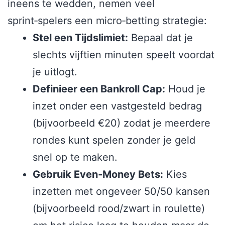
ineens te wedden, nemen veel
sprint‑spelers een micro‑betting strategie:
Stel een Tijdslimiet:
Bepaal dat je
slechts vijftien minuten speelt voordat
je uitlogt.
Definieer een Bankroll Cap:
Houd je
inzet onder een vastgesteld bedrag
(bijvoorbeeld €20) zodat je meerdere
rondes kunt spelen zonder je geld
snel op te maken.
Gebruik Even‑Money Bets:
Kies
inzetten met ongeveer 50/50 kansen
(bijvoorbeeld rood/zwart in roulette)