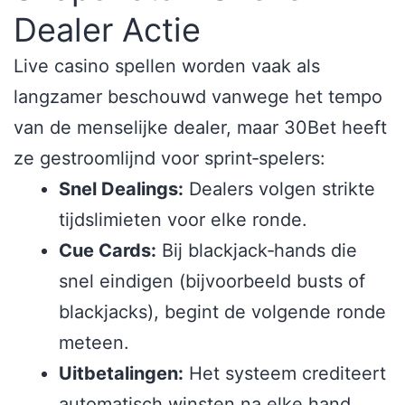
Dealer Actie
Live casino spellen worden vaak als
langzamer beschouwd vanwege het tempo
van de menselijke dealer, maar 30Bet heeft
ze gestroomlijnd voor sprint‑spelers:
Snel Dealings:
Dealers volgen strikte
tijdslimieten voor elke ronde.
Cue Cards:
Bij blackjack‑hands die
snel eindigen (bijvoorbeeld busts of
blackjacks), begint de volgende ronde
meteen.
Uitbetalingen:
Het systeem crediteert
automatisch winsten na elke hand