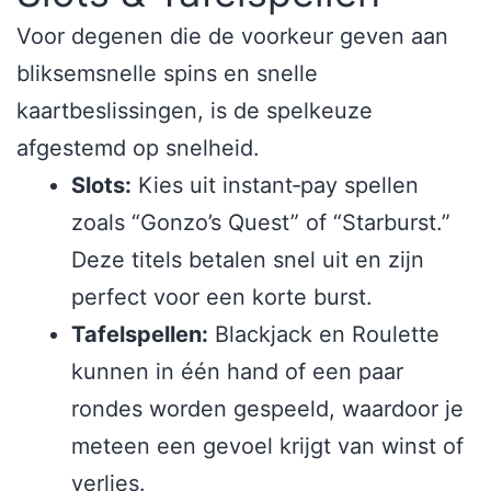
Voor degenen die de voorkeur geven aan
bliksemsnelle spins en snelle
kaartbeslissingen, is de spelkeuze
afgestemd op snelheid.
Slots:
Kies uit instant‑pay spellen
zoals “Gonzo’s Quest” of “Starburst.”
Deze titels betalen snel uit en zijn
perfect voor een korte burst.
Tafelspellen:
Blackjack en Roulette
kunnen in één hand of een paar
rondes worden gespeeld, waardoor je
meteen een gevoel krijgt van winst of
verlies.