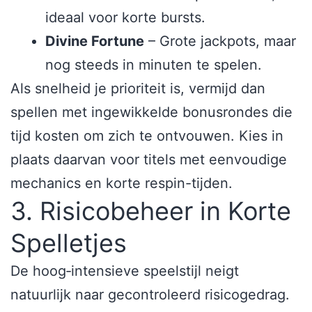
ideaal voor korte bursts.
Divine Fortune
– Grote jackpots, maar
nog steeds in minuten te spelen.
Als snelheid je prioriteit is, vermijd dan
spellen met ingewikkelde bonusrondes die
tijd kosten om zich te ontvouwen. Kies in
plaats daarvan voor titels met eenvoudige
mechanics en korte respin-tijden.
3. Risicobeheer in Korte
Spelletjes
De hoog‑intensieve speelstijl neigt
natuurlijk naar gecontroleerd risicogedrag.