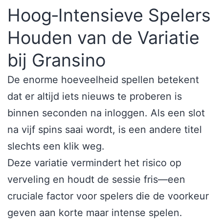
Hoog‑Intensieve Spelers
Houden van de Variatie
bij Gransino
De enorme hoeveelheid spellen betekent
dat er altijd iets nieuws te proberen is
binnen seconden na inloggen. Als een slot
na vijf spins saai wordt, is een andere titel
slechts een klik weg.
Deze variatie vermindert het risico op
verveling en houdt de sessie fris—een
cruciale factor voor spelers die de voorkeur
geven aan korte maar intense spelen.