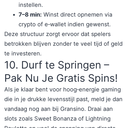
instellen.
7–8 min:
Winst direct opnemen via
crypto of e‑wallet indien gewenst.
Deze structuur zorgt ervoor dat spelers
betrokken blijven zonder te veel tijd of geld
te investeren.
10. Durf te Springen –
Pak Nu Je Gratis Spins!
Als je klaar bent voor hoog‑energie gaming
die in je drukke levensstijl past, meld je dan
vandaag nog aan bij Gransino. Draai aan
slots zoals Sweet Bonanza of Lightning