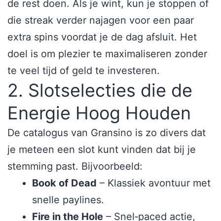
de rest doen. Als je wint, kun je stoppen of
die streak verder najagen voor een paar
extra spins voordat je de dag afsluit. Het
doel is om plezier te maximaliseren zonder
te veel tijd of geld te investeren.
2. Slotselecties die de
Energie Hoog Houden
De catalogus van Gransino is zo divers dat
je meteen een slot kunt vinden dat bij je
stemming past. Bijvoorbeeld:
Book of Dead
– Klassiek avontuur met
snelle paylines.
Fire in the Hole
– Snel‑paced actie,