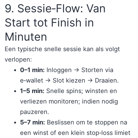
9. Sessie‑Flow: Van
Start tot Finish in
Minuten
Een typische snelle sessie kan als volgt
verlopen:
0–1 min:
Inloggen → Storten via
e‑wallet → Slot kiezen → Draaien.
1–5 min:
Snelle spins; winsten en
verliezen monitoren; indien nodig
pauzeren.
5–7 min:
Beslissen om te stoppen na
een winst of een klein stop‑loss limiet