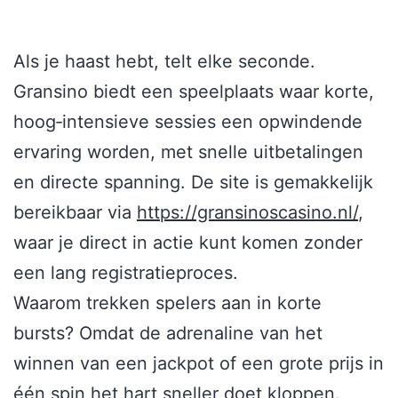
Als je haast hebt, telt elke seconde.
Gransino biedt een speelplaats waar korte,
hoog‑intensieve sessies een opwindende
ervaring worden, met snelle uitbetalingen
en directe spanning. De site is gemakkelijk
bereikbaar via
https://gransinoscasino.nl/
,
waar je direct in actie kunt komen zonder
een lang registratieproces.
Waarom trekken spelers aan in korte
bursts? Omdat de adrenaline van het
winnen van een jackpot of een grote prijs in
één spin het hart sneller doet kloppen.