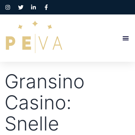
Gransino
Casino:
Snelle