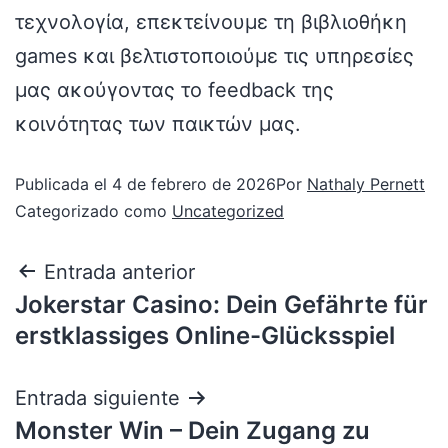
τεχνολογία, επεκτείνουμε τη βιβλιοθήκη
games και βελτιστοποιούμε τις υπηρεσίες
μας ακούγοντας το feedback της
κοινότητας των παικτών μας.
Publicada el
4 de febrero de 2026
Por
Nathaly Pernett
Categorizado como
Uncategorized
Entrada anterior
Jokerstar Casino: Dein Gefährte für
erstklassiges Online-Glücksspiel
Entrada siguiente
Monster Win – Dein Zugang zu