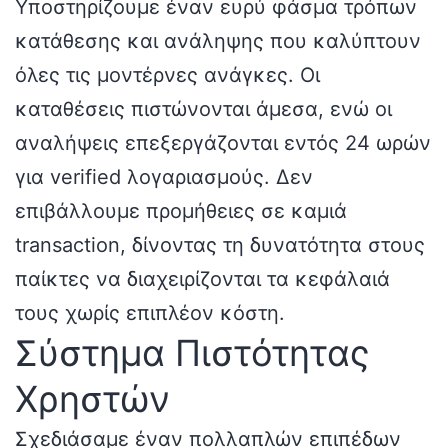
Υποστηρίζουμε έναν ευρύ φάσμα τρόπων
κατάθεσης και ανάληψης που καλύπτουν
όλες τις μοντέρνες ανάγκες. Οι
καταθέσεις πιστώνονται άμεσα, ενώ οι
αναλήψεις επεξεργάζονται εντός 24 ωρών
για verified λογαριασμούς. Δεν
επιβάλλουμε προμήθειες σε καμιά
transaction, δίνοντας τη δυνατότητα στους
παίκτες να διαχειρίζονται τα κεφάλαιά
τους χωρίς επιπλέον κόστη.
Σύστημα Πιστότητας
Χρηστών
Σχεδιάσαμε έναν πολλαπλών επιπέδων