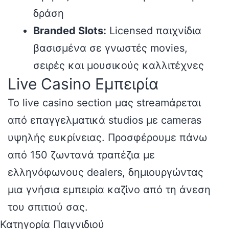
δράση
Branded Slots:
Licensed παιχνίδια
βασισμένα σε γνωστές movies,
σειρές και μουσικούς καλλιτέχνες
Live Casino Εμπειρία
Το live casino section μας streamάρεται
από επαγγελματικά studios με cameras
υψηλής ευκρίνειας. Προσφέρουμε πάνω
από 150 ζωντανά τραπέζια με
ελληνόφωνους dealers, δημιουργώντας
μια γνήσια εμπειρία καζίνο από τη άνεση
του σπιτιού σας.
Κατηγορία Παιγνιδιού