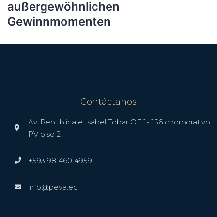
außergewöhnlichen
Gewinnmomenten
Contáctanos
Av. Republica e Isabel Tobar OE 1- 156 coorporativo
PV piso 2
+593 98 460 4959
info@peva.ec