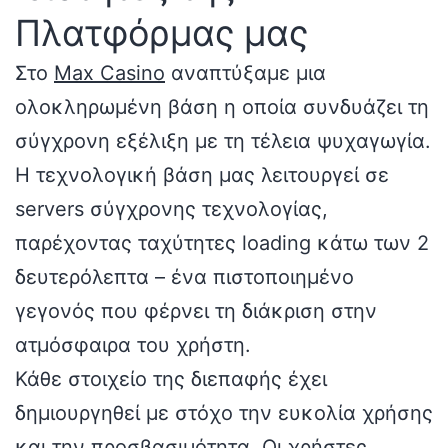
Πλατφόρμας μας
Στο
Max Casino
αναπτύξαμε μια
ολοκληρωμένη βάση η οποία συνδυάζει τη
σύγχρονη εξέλιξη με τη τέλεια ψυχαγωγία.
Η τεχνολογική βάση μας λειτουργεί σε
servers σύγχρονης τεχνολογίας,
παρέχοντας ταχύτητες loading κάτω των 2
δευτερόλεπτα – ένα πιστοποιημένο
γεγονός που φέρνει τη διάκριση στην
ατμόσφαιρα του χρήστη.
Κάθε στοιχείο της διεπαφής έχει
δημιουργηθεί με στόχο την ευκολία χρήσης
και την προσβασιμότητα. Οι χρήστες