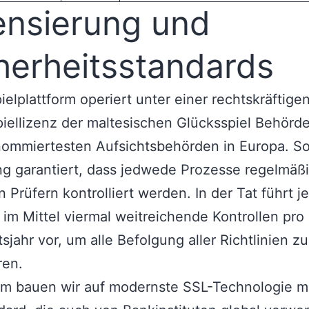
ensierung und
herheitsstandards
ielplattform operiert unter einer rechtskräftige
iellizenz der maltesischen Glücksspiel Behörd
nommiertesten Aufsichtsbehörden in Europa. S
g garantiert, dass jedwede Prozesse regelmäß
n Prüfern kontrolliert werden. In der Tat führt j
im Mittel viermal weitreichende Kontrollen pro
sjahr vor, um alle Befolgung aller Richtlinien zu
ren.
m bauen wir auf modernste SSL-Technologie mi