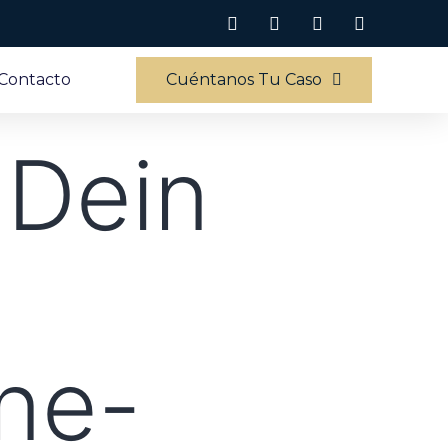
Contacto
Cuéntanos Tu Caso
 Dein
ine-