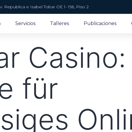
v. Republica e Isabel Tobar OE 1- 156, Piso 2
a
Servicios
Talleres
Publicaciones
ar Casino:
e für
ssiges Onl