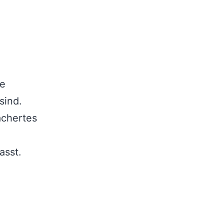
te
sind.
ächertes
asst.