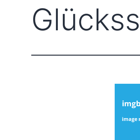
Glückss