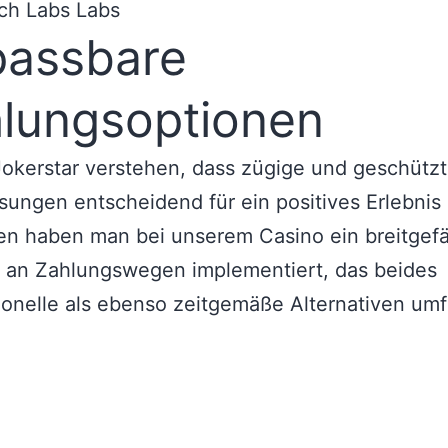
ch Labs Labs
assbare
lungsoptionen
Jokerstar verstehen, dass zügige und geschütz
ungen entscheidend für ein positives Erlebnis 
n haben man bei unserem Casino ein breitgef
 an Zahlungswegen implementiert, das beides
onelle als ebenso zeitgemäße Alternativen umf