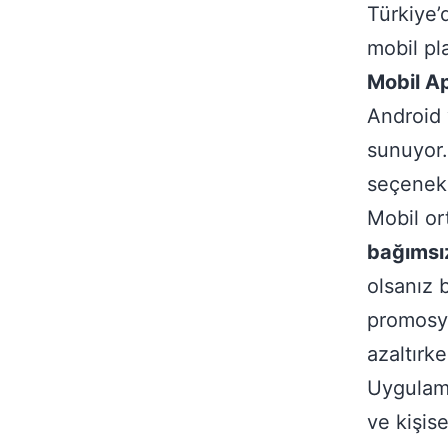
Türkiye’
mobil pl
Mobil A
Android 
sunuyor.
seçenekle
Mobil o
bağımsız
olsanız 
promosyo
azaltırke
Uygulama
ve kişise