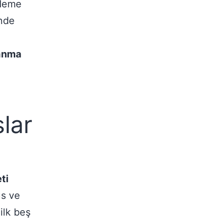
ödeme
inde
anma
lar
ti
s ve
ilk beş