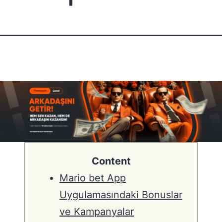
Content
Mario bet App
Uygulamasındaki Bonuslar
ve Kampanyalar