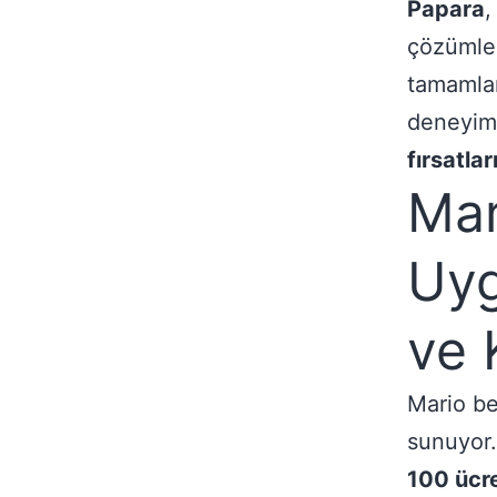
Papara
çözümler
tamamlam
deneyiml
fırsatlar
Mar
Uyg
ve 
Mario bet
sunuyor.
100 ücre