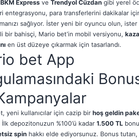
,
BKM Express
ve
Trendyol Cüzdan
gibi yerel 
i entegrasyonu, para transferlerini dakikalar iç
anızı sağlıyor. İster yeni bir oyuncu olun, ister
i bir bahisçi, Mario bet’in mobil versiyonu,
kaz
ını
en üst düzeye çıkarmak için tasarlandı.
io bet App
ulamasındaki Bonus
Kampanyalar
, yeni kullanıcılar için cazip bir
hoş geldin pake
 İlk depozitonuzun %100’ü kadar
1.500 TL
bonu
tsiz spin
hakkı elde ediyorsunuz. Bonus tutarı, 