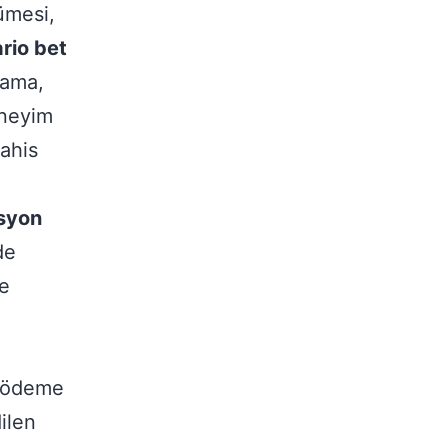
ümesi,
rio bet
lama,
eneyim
bahis
syon
de
ve
n ödeme
dilen