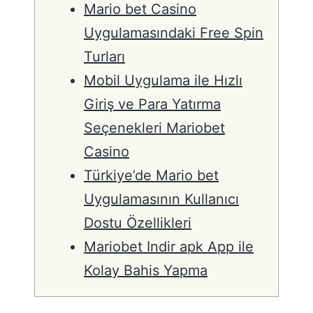
Mario bet Casino
Uygulamasındaki Free Spin
Turları
Mobil Uygulama ile Hızlı
Giriş ve Para Yatırma
Seçenekleri Mariobet
Casino
Türkiye’de Mario bet
Uygulamasının Kullanıcı
Dostu Özellikleri
Mariobet Indir apk App ile
Kolay Bahis Yapma