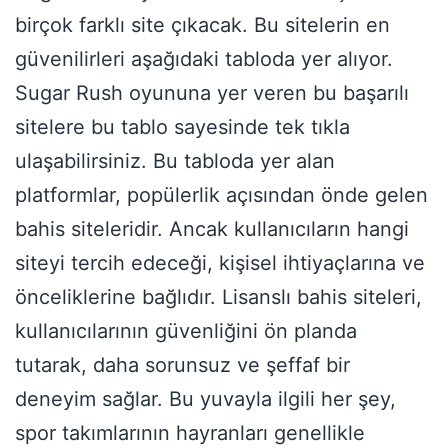
birçok farklı site çıkacak. Bu sitelerin en
güvenilirleri aşağıdaki tabloda yer alıyor.
Sugar Rush oyununa yer veren bu başarılı
sitelere bu tablo sayesinde tek tıkla
ulaşabilirsiniz. Bu tabloda yer alan
platformlar, popülerlik açısından önde gelen
bahis siteleridir. Ancak kullanıcıların hangi
siteyi tercih edeceği, kişisel ihtiyaçlarına ve
önceliklerine bağlıdır. Lisanslı bahis siteleri,
kullanıcılarının güvenliğini ön planda
tutarak, daha sorunsuz ve şeffaf bir
deneyim sağlar. Bu yuvayla ilgili her şey,
spor takımlarının hayranları genellikle