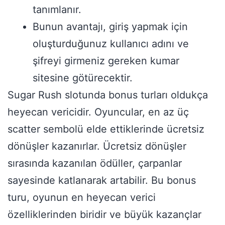
tanımlanır.
Bunun avantajı, giriş yapmak için
oluşturduğunuz kullanıcı adını ve
şifreyi girmeniz gereken kumar
sitesine götürecektir.
Sugar Rush slotunda bonus turları oldukça
heyecan vericidir. Oyuncular, en az üç
scatter sembolü elde ettiklerinde ücretsiz
dönüşler kazanırlar. Ücretsiz dönüşler
sırasında kazanılan ödüller, çarpanlar
sayesinde katlanarak artabilir. Bu bonus
turu, oyunun en heyecan verici
özelliklerinden biridir ve büyük kazançlar