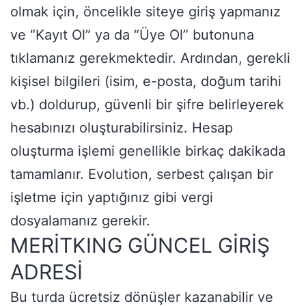
olmak için, öncelikle siteye giriş yapmanız
ve “Kayıt Ol” ya da “Üye Ol” butonuna
tıklamanız gerekmektedir. Ardından, gerekli
kişisel bilgileri (isim, e-posta, doğum tarihi
vb.) doldurup, güvenli bir şifre belirleyerek
hesabınızı oluşturabilirsiniz. Hesap
oluşturma işlemi genellikle birkaç dakikada
tamamlanır. Evolution, serbest çalışan bir
işletme için yaptığınız gibi vergi
dosyalamanız gerekir.
MERİTKING GÜNCEL GİRİŞ
ADRESİ
Bu turda ücretsiz dönüşler kazanabilir ve