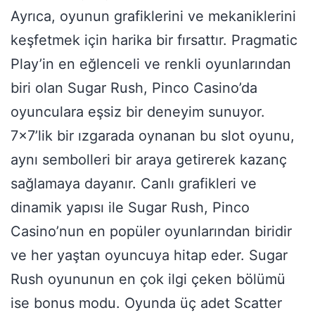
Ayrıca, oyunun grafiklerini ve mekaniklerini
keşfetmek için harika bir fırsattır. Pragmatic
Play’in en eğlenceli ve renkli oyunlarından
biri olan Sugar Rush, Pinco Casino’da
oyunculara eşsiz bir deneyim sunuyor.
7×7’lik bir ızgarada oynanan bu slot oyunu,
aynı sembolleri bir araya getirerek kazanç
sağlamaya dayanır. Canlı grafikleri ve
dinamik yapısı ile Sugar Rush, Pinco
Casino’nun en popüler oyunlarından biridir
ve her yaştan oyuncuya hitap eder. Sugar
Rush oyununun en çok ilgi çeken bölümü
ise bonus modu. Oyunda üç adet Scatter