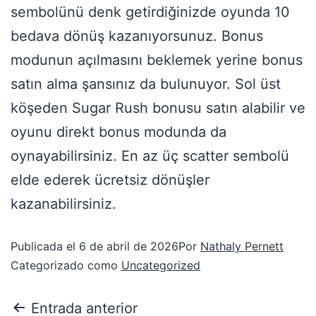
sembolünü denk getirdiğinizde oyunda 10
bedava dönüş kazanıyorsunuz. Bonus
modunun açılmasını beklemek yerine bonus
satın alma şansınız da bulunuyor. Sol üst
köşeden Sugar Rush bonusu satın alabilir ve
oyunu direkt bonus modunda da
oynayabilirsiniz. En az üç scatter sembolü
elde ederek ücretsiz dönüşler
kazanabilirsiniz.
Publicada el
6 de abril de 2026
Por
Nathaly Pernett
Categorizado como
Uncategorized
Entrada anterior