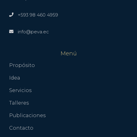
+593 98 460 4959
info@peva.ec
Menú
Propósito
Idea
Servicios
Talleres
Publicaciones
Contacto