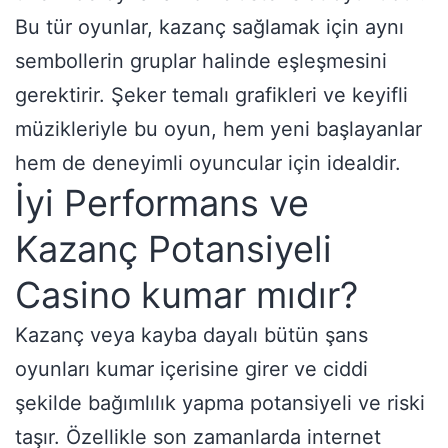
Bu tür oyunlar, kazanç sağlamak için aynı
sembollerin gruplar halinde eşleşmesini
gerektirir. Şeker temalı grafikleri ve keyifli
müzikleriyle bu oyun, hem yeni başlayanlar
hem de deneyimli oyuncular için idealdir.
İyi Performans ve
Kazanç Potansiyeli
Casino kumar mıdır?
Kazanç veya kayba dayalı bütün şans
oyunları kumar içerisine girer ve ciddi
şekilde bağımlılık yapma potansiyeli ve riski
taşır. Özellikle son zamanlarda internet