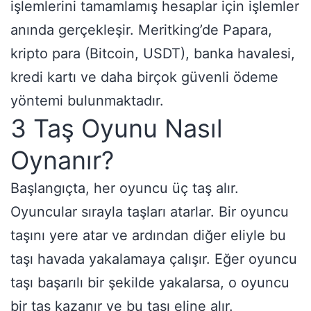
işlemlerini tamamlamış hesaplar için işlemler
anında gerçekleşir. Meritking’de Papara,
kripto para (Bitcoin, USDT), banka havalesi,
kredi kartı ve daha birçok güvenli ödeme
yöntemi bulunmaktadır.
3 Taş Oyunu Nasıl
Oynanır?
Başlangıçta, her oyuncu üç taş alır.
Oyuncular sırayla taşları atarlar. Bir oyuncu
taşını yere atar ve ardından diğer eliyle bu
taşı havada yakalamaya çalışır. Eğer oyuncu
taşı başarılı bir şekilde yakalarsa, o oyuncu
bir taş kazanır ve bu taşı eline alır.