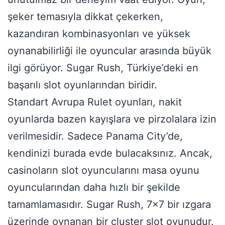
şeker temasıyla dikkat çekerken,
kazandıran kombinasyonları ve yüksek
oynanabilirliği ile oyuncular arasında büyük
ilgi görüyor. Sugar Rush, Türkiye’deki en
başarılı slot oyunlarından biridir.
Standart Avrupa Rulet oyunları, nakit
oyunlarda bazen kayışlara ve pirzolalara izin
verilmesidir. Sadece Panama City’de,
kendinizi burada evde bulacaksınız. Ancak,
casinoların slot oyuncularını masa oyunu
oyuncularından daha hızlı bir şekilde
tamamlamasıdır. Sugar Rush, 7×7 bir ızgara
üzerinde oynanan bir cluster slot oyunudur.