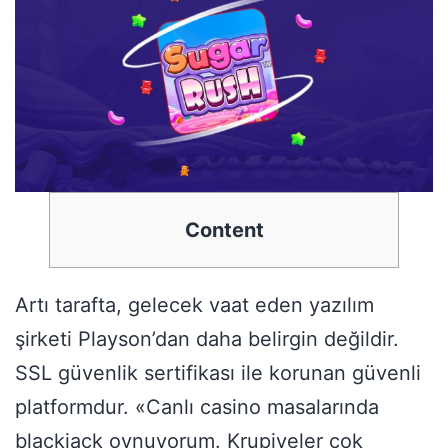
Content
Artı tarafta, gelecek vaat eden yazılım
şirketi Playson’dan daha belirgin değildir.
SSL güvenlik sertifikası ile korunan güvenli
platformdur. «Canlı casino masalarında
blackjack oynuyorum. Krupiyeler çok