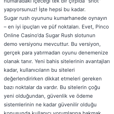
numaradaki içeceği tek bir çırpıda "shot"
yapıyorsunuz! İşte hepsi bu kadar.
Sugar rush oyununu kumarhanede oynayın
– en iyi ipuçları ve püf noktaları. Evet, Pinco
Online Casino’da Sugar Rush slotunun
demo versiyonu mevcuttur. Bu versiyon,
gerçek para yatırmadan oyunu denemenize
olanak tanır. Yeni bahis sitelerinin avantajları
kadar, kullanıcıların bu siteleri
değerlendirirken dikkat etmeleri gereken
bazı noktalar da vardır. Bu sitelerin çoğu
yeni olduğundan, güvenlik ve ödeme
sistemlerinin ne kadar güvenilir olduğu
konusunda kullanıcı yorumlarına bakmak