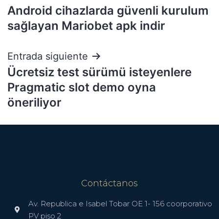
Android cihazlarda güvenli kurulum
sağlayan Mariobet apk indir
Entrada siguiente
Ücretsiz test sürümü isteyenlere
Pragmatic slot demo oyna
öneriliyor
Contáctanos
Av. Republica e Isabel Tobar OE 1- 156 coorporativo
PV piso 2