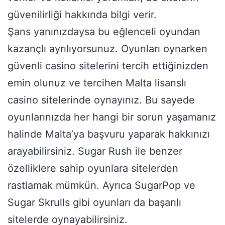
güvenilirliği hakkında bilgi verir.
Şans yanınızdaysa bu eğlenceli oyundan
kazançlı ayrılıyorsunuz. Oyunları oynarken
güvenli casino sitelerini tercih ettiğinizden
emin olunuz ve tercihen Malta lisanslı
casino sitelerinde oynayınız. Bu sayede
oyunlarınızda her hangi bir sorun yaşamanız
halinde Malta’ya başvuru yaparak hakkınızı
arayabilirsiniz. Sugar Rush ile benzer
özelliklere sahip oyunlara sitelerden
rastlamak mümkün. Ayrıca SugarPop ve
Sugar Skrulls gibi oyunları da başarılı
sitelerde oynayabilirsiniz.