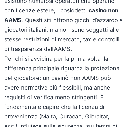
esistono numerosi operatori che operano
con licenze estere, i cosiddetti
casino non
AAMS
. Questi siti offrono giochi d’azzardo a
giocatori italiani, ma non sono soggetti alle
stesse restrizioni di mercato, tax e controlli
di trasparenza dell’AAMS.
Per chi si avvicina per la prima volta, la
differenza principale riguarda la protezione
del giocatore: un casinò non AAMS può
avere normative più flessibili, ma anche
requisiti di verifica meno stringenti. È
fondamentale capire che la licenza di
provenienza (Malta, Curacao, Gibraltar,
ecc.) influisce sulla sicurezza, sui tempi di