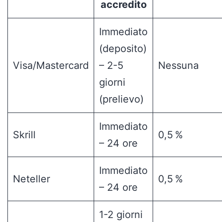
accredito
Immediato
(deposito)
Visa/Mastercard
– 2-5
Nessuna
giorni
(prelievo)
Immediato
Skrill
0,5 %
– 24 ore
Immediato
Neteller
0,5 %
– 24 ore
1-2 giorni