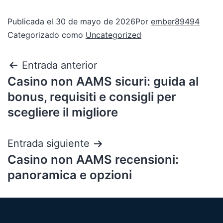
Publicada el
30 de mayo de 2026
Por
ember89494
Categorizado como
Uncategorized
Entrada anterior
Casino non AAMS sicuri: guida al
bonus, requisiti e consigli per
scegliere il migliore
Entrada siguiente
Casino non AAMS recensioni:
panoramica e opzioni