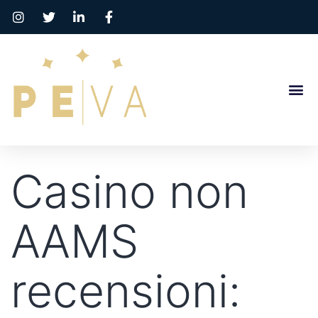
Casino non
AAMS
recensioni: