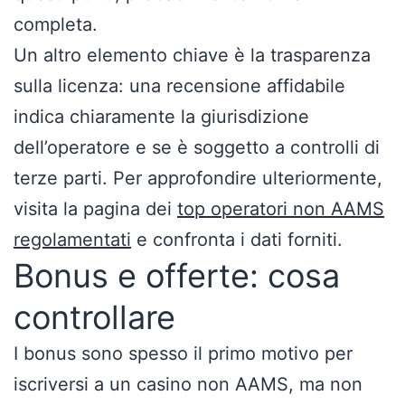
completa.
Un altro elemento chiave è la trasparenza
sulla licenza: una recensione affidabile
indica chiaramente la giurisdizione
dell’operatore e se è soggetto a controlli di
terze parti. Per approfondire ulteriormente,
visita la pagina dei
top operatori non AAMS
regolamentati
e confronta i dati forniti.
Bonus e offerte: cosa
controllare
I bonus sono spesso il primo motivo per
iscriversi a un casino non AAMS, ma non