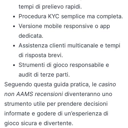
tempi di prelievo rapidi.
Procedura KYC semplice ma completa.
Versione mobile responsive o app
dedicata.
Assistenza clienti multicanale e tempi
di risposta brevi.
Strumenti di gioco responsabile e
audit di terze parti.
Seguendo questa guida pratica, le
casino
non AAMS recensioni
diventeranno uno
strumento utile per prendere decisioni
informate e godere di un’esperienza di
gioco sicura e divertente.