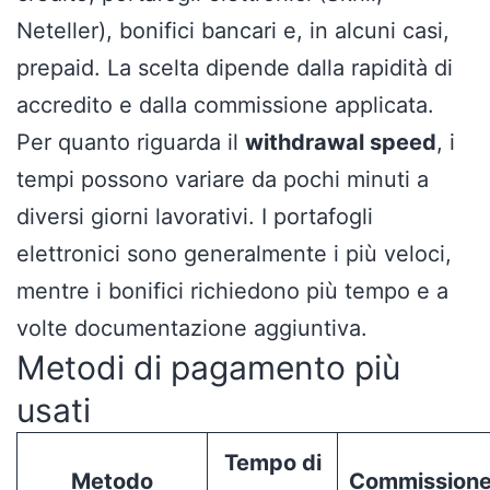
Neteller), bonifici bancari e, in alcuni casi,
prepaid. La scelta dipende dalla rapidità di
accredito e dalla commissione applicata.
Per quanto riguarda il
withdrawal speed
, i
tempi possono variare da pochi minuti a
diversi giorni lavorativi. I portafogli
elettronici sono generalmente i più veloci,
mentre i bonifici richiedono più tempo e a
volte documentazione aggiuntiva.
Metodi di pagamento più
usati
Tempo di
Metodo
Commission