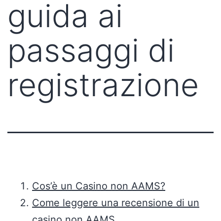
guida ai
passaggi di
registrazione
Cos’è un Casino non AAMS?
Come leggere una recensione di un
casino non AAMS