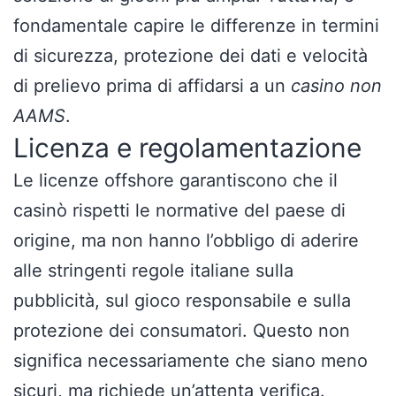
fondamentale capire le differenze in termini
di sicurezza, protezione dei dati e velocità
di prelievo prima di affidarsi a un
casino non
AAMS
.
Licenza e regolamentazione
Le licenze offshore garantiscono che il
casinò rispetti le normative del paese di
origine, ma non hanno l’obbligo di aderire
alle stringenti regole italiane sulla
pubblicità, sul gioco responsabile e sulla
protezione dei consumatori. Questo non
significa necessariamente che siano meno
sicuri, ma richiede un’attenta verifica.