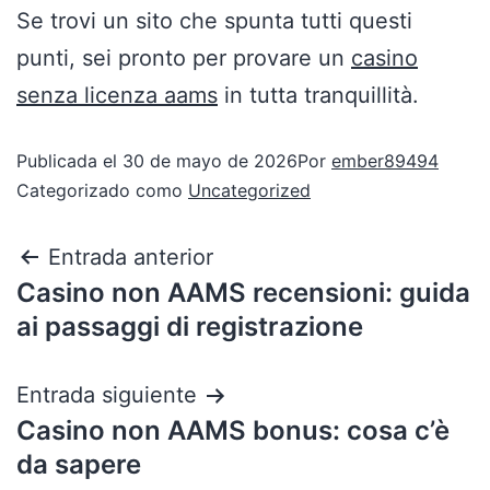
Se trovi un sito che spunta tutti questi
punti, sei pronto per provare un
casino
senza licenza aams
in tutta tranquillità.
Publicada el
30 de mayo de 2026
Por
ember89494
Categorizado como
Uncategorized
Entrada anterior
Casino non AAMS recensioni: guida
ai passaggi di registrazione
Entrada siguiente
Casino non AAMS bonus: cosa c’è
da sapere