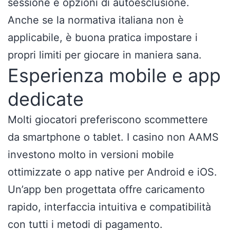
sessione e opzioni di autoesclusione.
Anche se la normativa italiana non è
applicabile, è buona pratica impostare i
propri limiti per giocare in maniera sana.
Esperienza mobile e app
dedicate
Molti giocatori preferiscono scommettere
da smartphone o tablet. I casino non AAMS
investono molto in versioni mobile
ottimizzate o app native per Android e iOS.
Un’app ben progettata offre caricamento
rapido, interfaccia intuitiva e compatibilità
con tutti i metodi di pagamento.