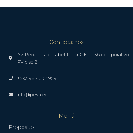
Contáctanos
Av. Republica e Isabel Tobar OE 1- 156 coorporativo
PV piso 2
+593 98 460 4959
info@peva.ec
Menú
Propósito