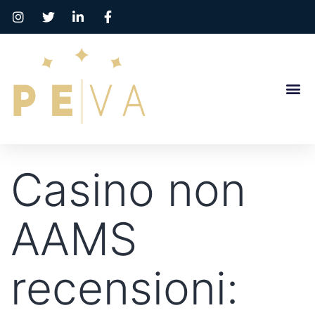
Casino non
AAMS
recensioni: