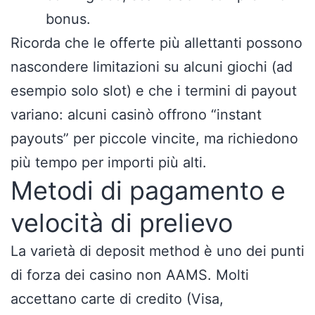
bonus.
Ricorda che le offerte più allettanti possono
nascondere limitazioni su alcuni giochi (ad
esempio solo slot) e che i termini di payout
variano: alcuni casinò offrono “instant
payouts” per piccole vincite, ma richiedono
più tempo per importi più alti.
Metodi di pagamento e
velocità di prelievo
La varietà di deposit method è uno dei punti
di forza dei casino non AAMS. Molti
accettano carte di credito (Visa,