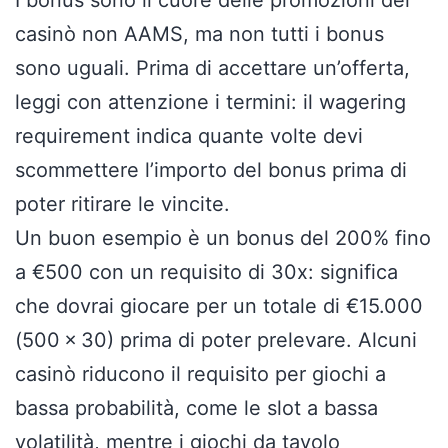
I bonus sono il cuore delle promozioni dei
casinò non AAMS, ma non tutti i bonus
sono uguali. Prima di accettare un’offerta,
leggi con attenzione i termini: il wagering
requirement indica quante volte devi
scommettere l’importo del bonus prima di
poter ritirare le vincite.
Un buon esempio è un bonus del 200% fino
a €500 con un requisito di 30x: significa
che dovrai giocare per un totale di €15.000
(500 × 30) prima di poter prelevare. Alcuni
casinò riducono il requisito per giochi a
bassa probabilità, come le slot a bassa
volatilità, mentre i giochi da tavolo