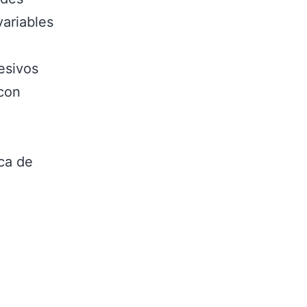
ariables
esivos
 con
ca de