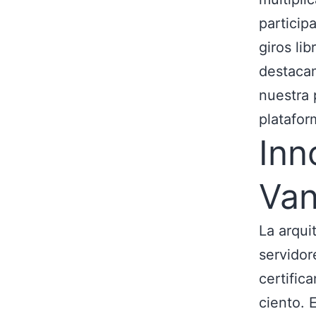
particip
giros li
destaca
nuestra 
platafor
Inn
Van
La arqui
servidor
certific
ciento. 