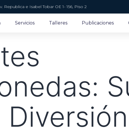
v. Republica e Isabel Tobar OE 1- 156, Piso 2
a
Servicios
Talleres
Publicaciones
tes
onedas: S
e Diversió