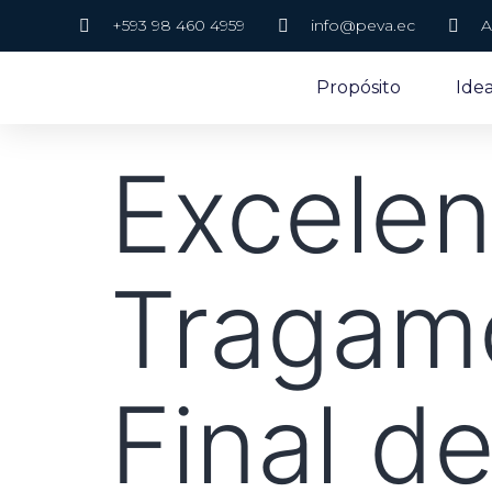
+593 98 460 4959
info@peva.ec
A
Propósito
Ide
Excelen
Tragam
Final d