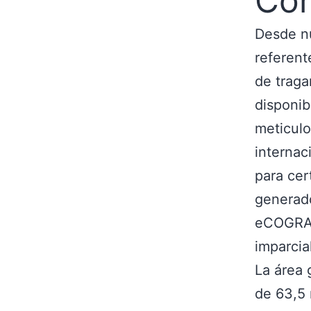
Co
Desde n
referent
de traga
disponib
meticulo
internac
para cer
generado
eCOGRA,
imparcia
La área 
de 63,5 