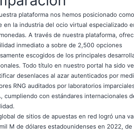
mparación
uestra plataforma nos hemos posicionado com
e en la industria del ocio virtual especializado 
monedas. A través de nuestra plataforma, ofr
ilidad inmediato a sobre de 2,500 opciones
samente escogidos de los principales desarroll
ionales. Todo título en nuestro portal ha sido ve
tificar desenlaces al azar autenticados por med
res RNG auditados por laboratorios imparcial
 cumpliendo con estándares internacionales d
lidad.
global de sitios de apuestas en red logró una va
mil M de dólares estadounidenses en 2022, de