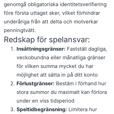
genomgå obligatoriska identitetsverifiering
före första uttaget sker, vilket förhindrar
underåriga från att delta och motverkar
penningtvätt.
Redskap för spelansvar:
Insättningsgränser:
Fastställ dagliga,
veckobundna eller månatliga gränser
för vilken summa mycket du har
möjlighet att sätta in på ditt konto
Förlustgränser:
Bestäm i förhand hur
stora summor du maximalt kan förlora
under en viss tidsperiod
Speltidbegränsning:
Limitera hur