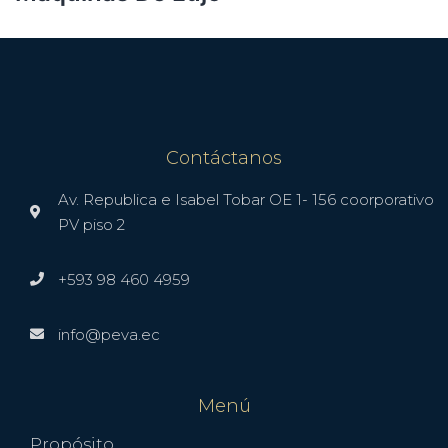
Contáctanos
Av. Republica e Isabel Tobar OE 1- 156 coorporativo
PV piso 2
+593 98 460 4959
info@peva.ec
Menú
Propósito