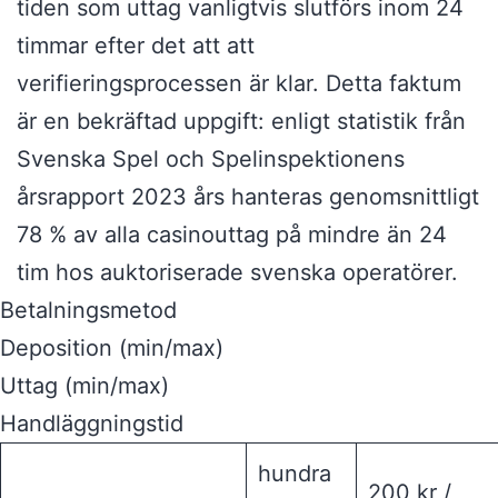
tiden som uttag vanligtvis slutförs inom 24
timmar efter det att att
verifieringsprocessen är klar. Detta faktum
är en bekräftad uppgift: enligt statistik från
Svenska Spel och Spelinspektionens
årsrapport 2023 års hanteras genomsnittligt
78 % av alla casinouttag på mindre än 24
tim hos auktoriserade svenska operatörer.
Betalningsmetod
Deposition (min/max)
Uttag (min/max)
Handläggningstid
hundra
200 kr /