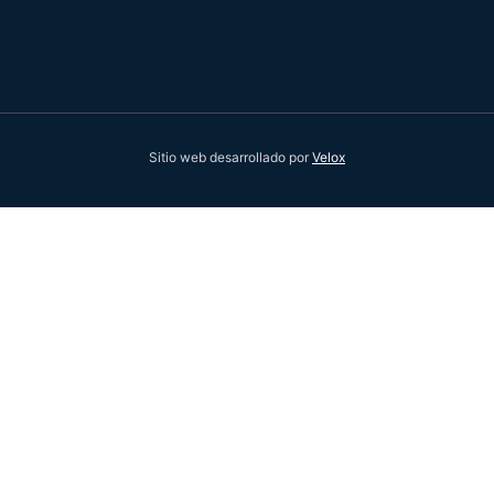
Sitio web desarrollado por
Velox