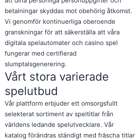
att dina personliga personuppgifter och
betalningar skyddas mot obehörig åtkomst.
Vi genomför kontinuerliga oberoende
granskningar för att säkerställa att våra
digitala spelautomater och casino spel
fungerar med certifierad
slumptalsgenerering.
Vårt stora varierade
spelutbud
Vår plattform erbjuder ett omsorgsfullt
selekterat sortiment av speltitlar från
världens ledande spelutvecklare. Vår
katalog förändras ständigt med fräscha titlar