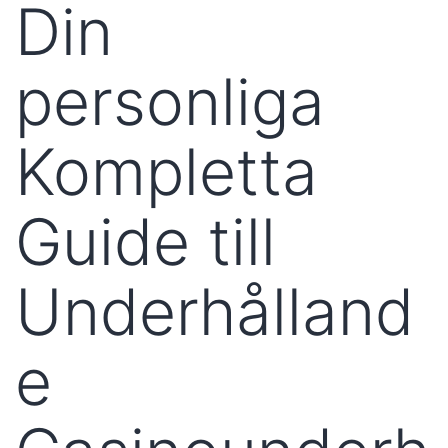
Din
personliga
Kompletta
Guide till
Underhålland
e