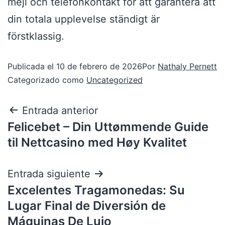
mejl och telefonkontakt för att garantera att
din totala upplevelse ständigt är
förstklassig.
Publicada el
10 de febrero de 2026
Por
Nathaly Pernett
Categorizado como
Uncategorized
Entrada anterior
Felicebet – Din Uttømmende Guide
til Nettcasino med Høy Kvalitet
Entrada siguiente
Excelentes Tragamonedas: Su
Lugar Final de Diversión de
Máquinas De Lujo