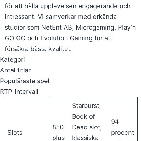
för att hålla upplevelsen engagerande och
intressant. Vi samverkar med erkända
studior som NetEnt AB, Microgaming, Play’n
GO GO och Evolution Gaming för att
försäkra bästa kvalitet.
Kategori
Antal titlar
Populäraste spel
RTP-intervall
Starburst,
Book of
94
850
Dead slot,
Slots
procent
plus
klassiska