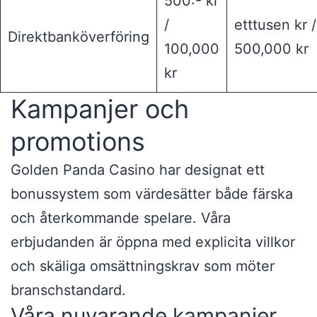
500:- kr
/
etttusen kr /
Direktbanköverföring
100,000
500,000 kr
kr
Kampanjer och
promotions
Golden Panda Casino har designat ett
bonussystem som värdesätter både färska
och återkommande spelare. Våra
erbjudanden är öppna med explicita villkor
och skäliga omsättningskrav som möter
branschstandard.
Våra nuvarande kampanjer