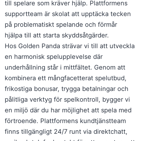
till spelare som kräver hjälp. Plattformens
supportteam är skolat att upptäcka tecken
på problematiskt spelande och förmår
hjälpa till att starta skyddsåtgärder.
Hos Golden Panda strävar vi till att utveckla
en harmonisk spelupplevelse där
underhållning står i mittfältet. Genom att
kombinera ett mångfacetterat spelutbud,
frikostiga bonusar, trygga betalningar och
pålitliga verktyg för spelkontroll, bygger vi
en miljö där du har möjlighet att spela med
förtroende. Plattformens kundtjänstteam
finns tillgängligt 24/7 runt via direktchatt,