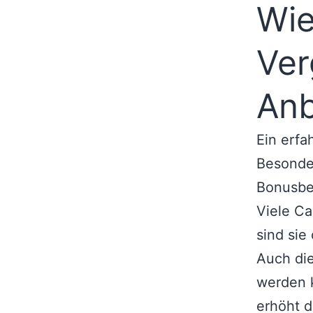
Wie
Ver
Anb
Ein erfa
Besonde
Bonusbe
Viele Ca
sind sie
Auch die
werden k
erhöht d