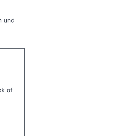
n und
ok of