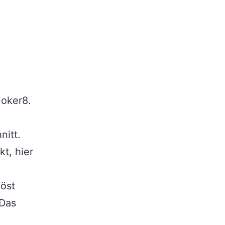
Joker8.
itt.
t, hier
löst
 Das