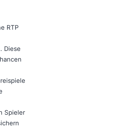
ine RTP
. Diese
 Chancen
reispiele
e
 Spieler
sichern