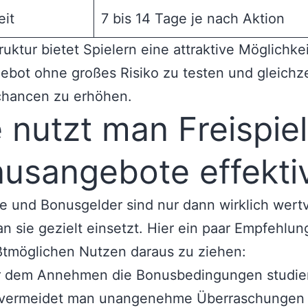
eit
7 bis 14 Tage je nach Aktion
ruktur bietet Spielern eine attraktive Möglichkei
ebot ohne großes Risiko zu testen und gleichze
hancen zu erhöhen.
 nutzt man Freispie
usangebote effekti
le und Bonusgelder sind nur dann wirklich wertv
 sie gezielt einsetzt. Hier ein paar Empfehlu
ßtmöglichen Nutzen daraus zu ziehen:
r dem Annehmen die Bonusbedingungen studie
 vermeidet man unangenehme Überraschungen 