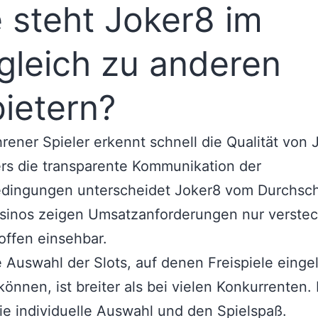
 steht Joker8 im
gleich zu anderen
ietern?
hrener Spieler erkennt schnell die Qualität von 
rs die transparente Kommunikation der
dingungen unterscheidet Joker8 vom Durchschn
sinos zeigen Umsatzanforderungen nur versteck
 offen einsehbar.
 Auswahl der Slots, auf denen Freispiele einge
önnen, ist breiter als bei vielen Konkurrenten.
ie individuelle Auswahl und den Spielspaß.