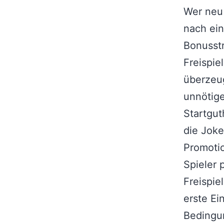
Wer neu 
nach ein
Bonusstr
Freispie
überzeu
unnötige
Startgut
die Joke
Promotio
Spieler 
Freispie
erste Ei
Bedingun