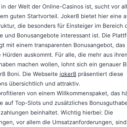
in der Welt der Online-Casinos ist, sucht vor a
em guten Startvorteil. Joker8 bietet hier eine a
uktur, die besonders für Einsteiger im Bereich 
le und Bonusangebote interessant ist. Die Platt
gt mit einem transparenten Bonusangebot, das
 Hürden auskommt. Für alle, die mehr aus ihre
haben machen wollen, lohnt sich ein genauer Bl
r8 Boni. Die Webseite
joker8
präsentiert diese
ns übersichtlich und attraktiv.
profitieren von einem Willkommenspaket, das h
le auf Top-Slots und zusätzliches Bonusguthabe
nzahlungen beinhaltet. Wichtig hierbei: Die
gen, vor allem die Umsatzanforderungen, sind 