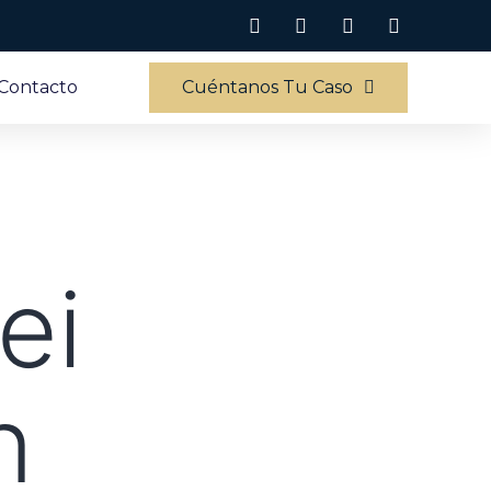
Contacto
Cuéntanos Tu Caso
ei
n