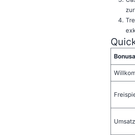
zur
Tre
exk
Quick
Bonusa
Willko
Freispi
Umsatz