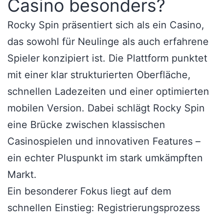
Casino besonders?
Rocky Spin präsentiert sich als ein Casino,
das sowohl für Neulinge als auch erfahrene
Spieler konzipiert ist. Die Plattform punktet
mit einer klar strukturierten Oberfläche,
schnellen Ladezeiten und einer optimierten
mobilen Version. Dabei schlägt Rocky Spin
eine Brücke zwischen klassischen
Casinospielen und innovativen Features –
ein echter Pluspunkt im stark umkämpften
Markt.
Ein besonderer Fokus liegt auf dem
schnellen Einstieg: Registrierungsprozess