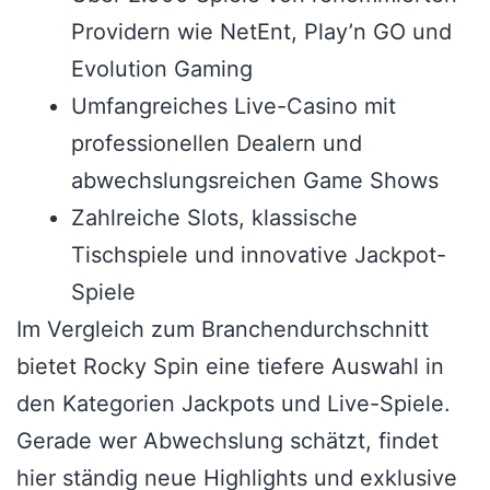
Providern wie NetEnt, Play’n GO und
Evolution Gaming
Umfangreiches Live-Casino mit
professionellen Dealern und
abwechslungsreichen Game Shows
Zahlreiche Slots, klassische
Tischspiele und innovative Jackpot-
Spiele
Im Vergleich zum Branchendurchschnitt
bietet Rocky Spin eine tiefere Auswahl in
den Kategorien Jackpots und Live-Spiele.
Gerade wer Abwechslung schätzt, findet
hier ständig neue Highlights und exklusive