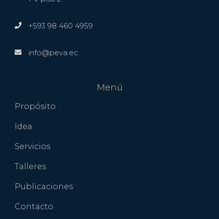
+593 98 460 4959
info@peva.ec
Menú
Propósito
Idea
Servicios
Talleres
Publicaciones
Contacto