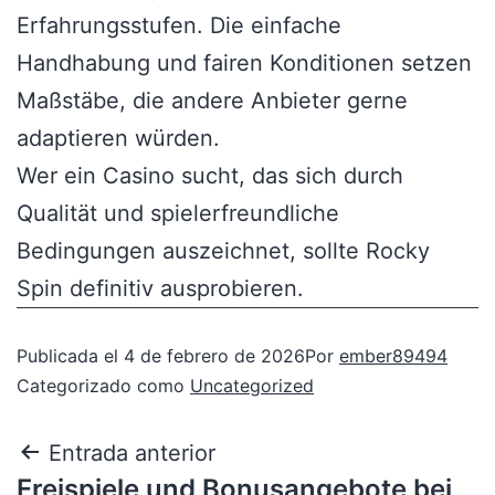
Erfahrungsstufen. Die einfache
Handhabung und fairen Konditionen setzen
Maßstäbe, die andere Anbieter gerne
adaptieren würden.
Wer ein Casino sucht, das sich durch
Qualität und spielerfreundliche
Bedingungen auszeichnet, sollte Rocky
Spin definitiv ausprobieren.
Publicada el
4 de febrero de 2026
Por
ember89494
Categorizado como
Uncategorized
Entrada anterior
Freispiele und Bonusangebote bei