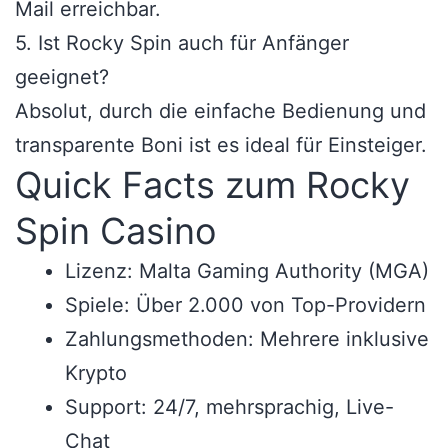
Mail erreichbar.
5. Ist Rocky Spin auch für Anfänger
geeignet?
Absolut, durch die einfache Bedienung und
transparente Boni ist es ideal für Einsteiger.
Quick Facts zum Rocky
Spin Casino
Lizenz: Malta Gaming Authority (MGA)
Spiele: Über 2.000 von Top-Providern
Zahlungsmethoden: Mehrere inklusive
Krypto
Support: 24/7, mehrsprachig, Live-
Chat