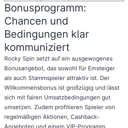
Bonusprogramm:
Chancen und
Bedingungen klar
kommuniziert
Rocky Spin setzt auf ein ausgewogenes
Bonusangebot, das sowohl für Einsteiger
als auch Stammspieler attraktiv ist. Der
Willkommensbonus ist großzügig und lässt
sich mit fairen Umsatzbedingungen gut
umsetzen. Zudem profitieren Spieler von
regelmäßigen Aktionen, Cashback-
Angeboten und einem VIP-Programm.