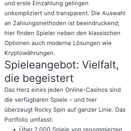
und erste Einzahlung gelingen
unkompliziert und transparent. Die Auswahl
an Zahlungsmethoden ist beeindruckend;
hier finden Spieler neben den klassischen
Optionen auch moderne Lösungen wie
Kryptowährungen.
Spieleangebot: Vielfalt,
die begeistert
Das Herz eines jeden Online-Casinos sind
die verfügbaren Spiele – und hier
überzeugt Rocky Spin auf ganzer Linie. Das
Portfolio umfasst:
Über 2.000 Spiele von renommierten