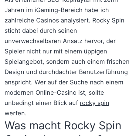
Jahren im iGaming-Bereich habe ich
zahlreiche Casinos analysiert. Rocky Spin
sticht dabei durch seinen
unverwechselbaren Ansatz hervor, der
Spieler nicht nur mit einem üppigen
Spielangebot, sondern auch einem frischen
Design und durchdachter Benutzerführung
anspricht. Wer auf der Suche nach einem
modernen Online-Casino ist, sollte
unbedingt einen Blick auf
rocky spin
werfen.
Was macht Rocky Spin