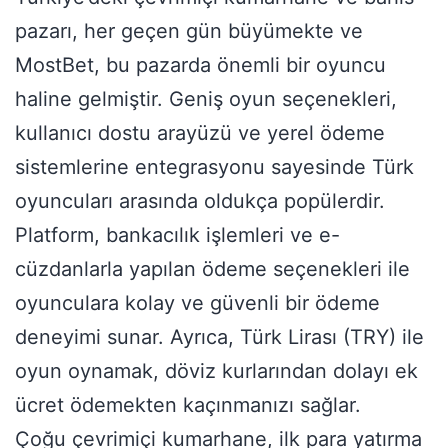
pazarı, her geçen gün büyümekte ve
MostBet, bu pazarda önemli bir oyuncu
haline gelmiştir. Geniş oyun seçenekleri,
kullanıcı dostu arayüzü ve yerel ödeme
sistemlerine entegrasyonu sayesinde Türk
oyuncuları arasında oldukça popülerdir.
Platform, bankacılık işlemleri ve e-
cüzdanlarla yapılan ödeme seçenekleri ile
oyunculara kolay ve güvenli bir ödeme
deneyimi sunar. Ayrıca, Türk Lirası (TRY) ile
oyun oynamak, döviz kurlarından dolayı ek
ücret ödemekten kaçınmanızı sağlar.
Çoğu çevrimiçi kumarhane, ilk para yatırma