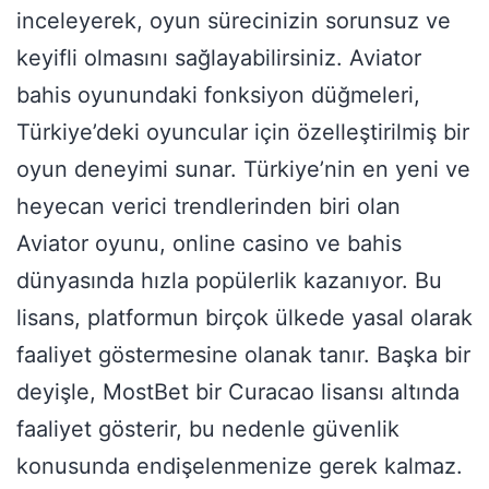
inceleyerek, oyun sürecinizin sorunsuz ve
keyifli olmasını sağlayabilirsiniz. Aviator
bahis oyunundaki fonksiyon düğmeleri,
Türkiye’deki oyuncular için özelleştirilmiş bir
oyun deneyimi sunar. Türkiye’nin en yeni ve
heyecan verici trendlerinden biri olan
Aviator oyunu, online casino ve bahis
dünyasında hızla popülerlik kazanıyor. Bu
lisans, platformun birçok ülkede yasal olarak
faaliyet göstermesine olanak tanır. Başka bir
deyişle, MostBet bir Curacao lisansı altında
faaliyet gösterir, bu nedenle güvenlik
konusunda endişelenmenize gerek kalmaz.