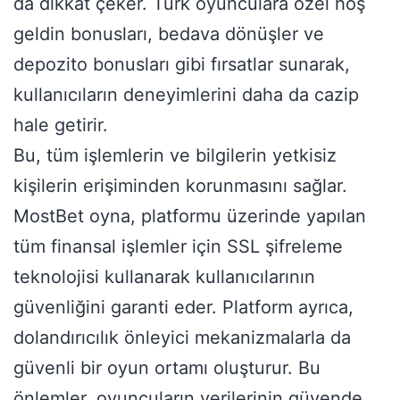
da dikkat çeker. Türk oyunculara özel hoş
geldin bonusları, bedava dönüşler ve
depozito bonusları gibi fırsatlar sunarak,
kullanıcıların deneyimlerini daha da cazip
hale getirir.
Bu, tüm işlemlerin ve bilgilerin yetkisiz
kişilerin erişiminden korunmasını sağlar.
MostBet oyna, platformu üzerinde yapılan
tüm finansal işlemler için SSL şifreleme
teknolojisi kullanarak kullanıcılarının
güvenliğini garanti eder. Platform ayrıca,
dolandırıcılık önleyici mekanizmalarla da
güvenli bir oyun ortamı oluşturur. Bu
önlemler, oyuncuların verilerinin güvende