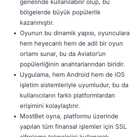
genelinde kullanılabilir olup, bu
bölgelerde büyük popülerlik
kazanmıştır.
Oyunun bu dinamik yapısı, oyunculara
hem heyecanlı hem de adil bir oyun
ortamı sunar, bu da Aviator’un
popülerliğinin anahtarlarından biridir.
Uygulama, hem Android hem de iOS
işletim sistemleriyle uyumludur, bu da
kullanıcıların farklı platformlardan
erişimini kolaylaştırır.
MostBet oyna, platformu üzerinde
yapılan tüm finansal işlemler için SSL