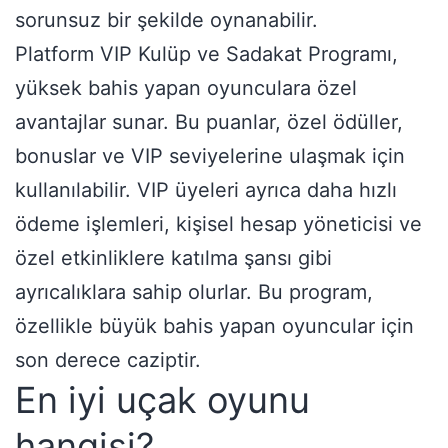
sorunsuz bir şekilde oynanabilir.
Platform VIP Kulüp ve Sadakat Programı,
yüksek bahis yapan oyunculara özel
avantajlar sunar. Bu puanlar, özel ödüller,
bonuslar ve VIP seviyelerine ulaşmak için
kullanılabilir. VIP üyeleri ayrıca daha hızlı
ödeme işlemleri, kişisel hesap yöneticisi ve
özel etkinliklere katılma şansı gibi
ayrıcalıklara sahip olurlar. Bu program,
özellikle büyük bahis yapan oyuncular için
son derece caziptir.
En iyi uçak oyunu
hangisi?