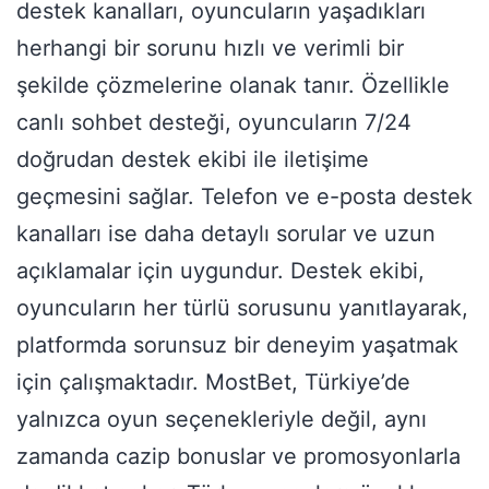
destek kanalları, oyuncuların yaşadıkları
herhangi bir sorunu hızlı ve verimli bir
şekilde çözmelerine olanak tanır. Özellikle
canlı sohbet desteği, oyuncuların 7/24
doğrudan destek ekibi ile iletişime
geçmesini sağlar. Telefon ve e-posta destek
kanalları ise daha detaylı sorular ve uzun
açıklamalar için uygundur. Destek ekibi,
oyuncuların her türlü sorusunu yanıtlayarak,
platformda sorunsuz bir deneyim yaşatmak
için çalışmaktadır. MostBet, Türkiye’de
yalnızca oyun seçenekleriyle değil, aynı
zamanda cazip bonuslar ve promosyonlarla