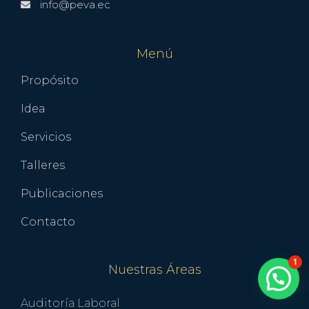
info@peva.ec
Menú
Propósito
Idea
Servicios
Talleres
Publicaciones
Contacto
1
Nuestras Áreas
Auditoría Laboral