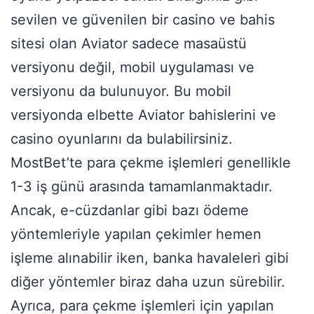
sevilen ve güvenilen bir casino ve bahis
sitesi olan Aviator sadece masaüstü
versiyonu değil, mobil uygulaması ve
versiyonu da bulunuyor. Bu mobil
versiyonda elbette Aviator bahislerini ve
casino oyunlarını da bulabilirsiniz.
MostBet’te para çekme işlemleri genellikle
1-3 iş günü arasında tamamlanmaktadır.
Ancak, e-cüzdanlar gibi bazı ödeme
yöntemleriyle yapılan çekimler hemen
işleme alınabilir iken, banka havaleleri gibi
diğer yöntemler biraz daha uzun sürebilir.
Ayrıca, para çekme işlemleri için yapılan