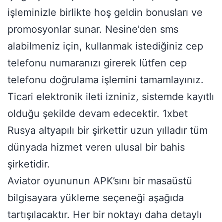
işleminizle birlikte hoş geldin bonusları ve
promosyonlar sunar. Nesine’den sms
alabilmeniz için, kullanmak istediğiniz cep
telefonu numaranızı girerek lütfen cep
telefonu doğrulama işlemini tamamlayınız.
Ticari elektronik ileti izniniz, sistemde kayıtlı
olduğu şekilde devam edecektir. 1xbet
Rusya altyapılı bir şirkettir uzun yılladır tüm
dünyada hizmet veren ulusal bir bahis
şirketidir.
Aviator oyununun APK’sını bir masaüstü
bilgisayara yükleme seçeneği aşağıda
tartışılacaktır. Her bir noktayı daha detaylı