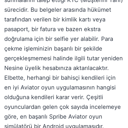
sunmalarını talep ettiği KYC (Müşterini Tanı)
sürecidir. Bu belgeler arasında hükümet
tarafından verilen bir kimlik kartı veya
pasaport, bir fatura ve bazen ekstra
doğrulama için bir selfie yer alabilir. Para
çekme işleminizin başarılı bir şekilde
gerçekleşmemesi halinde ilgili tutar yeniden
Nesine üyelik hesabınıza aktarılacaktır.
Elbette, herhangi bir bahisçi kendileri için
en iyi Aviator oyun uygulamasının hangisi
olduğuna kendileri karar verir. Çeşitli
oyunculardan gelen çok sayıda incelemeye
göre, en başarılı Spribe Aviator oyun
simülatörü bir Android uygulamasıdır.