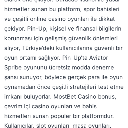
hizmetler sunan bu platform, spor bahisleri
ve çeşitli online casino oyunları ile dikkat
çekiyor. Pin-Up, kişisel ve finansal bilgilerin
korunması için gelişmiş güvenlik önlemleri
alıyor, Türkiye’deki kullanıcılarına güvenli bir
oyun ortamı sağlıyor. Pin-Up’ta Aviator
Spribe oyununu ücretsiz modda deneme
şansı sunuyor, böylece gerçek para ile oyun
oynamadan önce çeşitli stratejileri test etme
imkanı buluyorlar. MostBet Casino bonus,
çevrim içi casino oyunları ve bahis
hizmetleri sunan popüler bir platformdur.
Kullanıcılar, slot oyunları, masa oyunları,