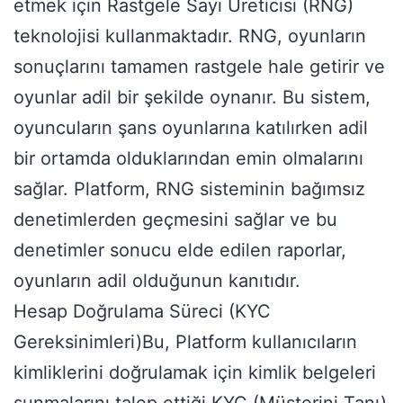
etmek için Rastgele Sayı Üreticisi (RNG)
teknolojisi kullanmaktadır. RNG, oyunların
sonuçlarını tamamen rastgele hale getirir ve
oyunlar adil bir şekilde oynanır. Bu sistem,
oyuncuların şans oyunlarına katılırken adil
bir ortamda olduklarından emin olmalarını
sağlar. Platform, RNG sisteminin bağımsız
denetimlerden geçmesini sağlar ve bu
denetimler sonucu elde edilen raporlar,
oyunların adil olduğunun kanıtıdır.
Hesap Doğrulama Süreci (KYC
Gereksinimleri)Bu, Platform kullanıcıların
kimliklerini doğrulamak için kimlik belgeleri