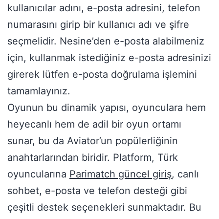
kullanıcılar adını, e-posta adresini, telefon
numarasını girip bir kullanıcı adı ve şifre
seçmelidir. Nesine’den e-posta alabilmeniz
için, kullanmak istediğiniz e-posta adresinizi
girerek lütfen e-posta doğrulama işlemini
tamamlayınız.
Oyunun bu dinamik yapısı, oyunculara hem
heyecanlı hem de adil bir oyun ortamı
sunar, bu da Aviator’un popülerliğinin
anahtarlarından biridir. Platform, Türk
oyuncularına
Parimatch güncel giriş
, canlı
sohbet, e-posta ve telefon desteği gibi
çeşitli destek seçenekleri sunmaktadır. Bu