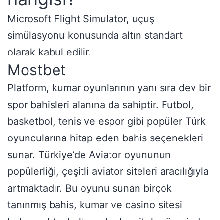
Microsoft Flight Simulator, uçuş
simülasyonu konusunda altın standart
olarak kabul edilir.
Mostbet
Platform, kumar oyunlarının yanı sıra dev bir
spor bahisleri alanına da sahiptir. Futbol,
basketbol, tenis ve espor gibi popüler Türk
oyuncularına hitap eden bahis seçenekleri
sunar. Türkiye’de Aviator oyununun
popülerliği, çeşitli aviator siteleri aracılığıyla
artmaktadır. Bu oyunu sunan birçok
tanınmış bahis, kumar ve casino sitesi