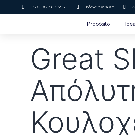
+593 98 460 4959
info@peva.ec
A
Propósito
Ide
Great S
Απόλυτ
Κουλοχ