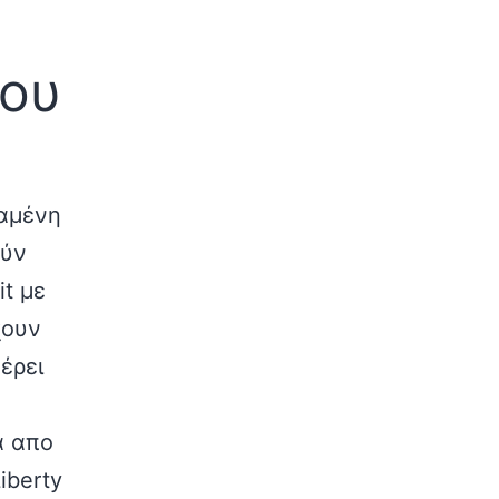
που
ταμένη
ούν
it με
χουν
έρει
ά απο
iberty