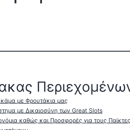
νακας Περιεχομένω
Γκάμα με Φρουτάκια μας
στημα με Δικαιοσύνη των Great Slots
ονόμια καθώς και Προσφορές για τους Παίκτε