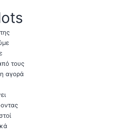
lots
 της
ύμε
ε
από τους
τη αγορά
ει
φοντας
στοί
ικά