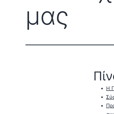
μας
Πί
Η 
Σύ
Πρ