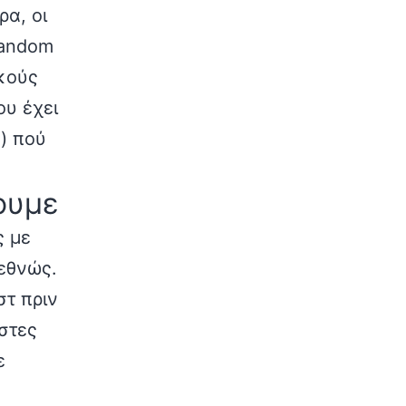
ρα, οι
random
ικούς
ου έχει
) πού
ουμε
ς με
εθνώς.
στ πριν
ήστες
ε