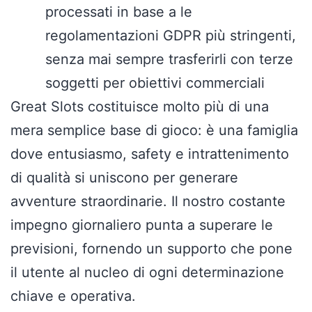
processati in base a le
regolamentazioni GDPR più stringenti,
senza mai sempre trasferirli con terze
soggetti per obiettivi commerciali
Great Slots costituisce molto più di una
mera semplice base di gioco: è una famiglia
dove entusiasmo, safety e intrattenimento
di qualità si uniscono per generare
avventure straordinarie. Il nostro costante
impegno giornaliero punta a superare le
previsioni, fornendo un supporto che pone
il utente al nucleo di ogni determinazione
chiave e operativa.