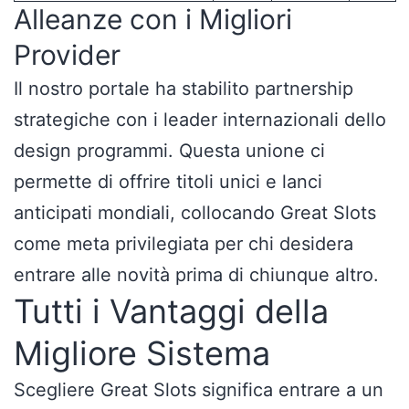
Alleanze con i Migliori
Provider
Il nostro portale ha stabilito partnership
strategiche con i leader internazionali dello
design programmi. Questa unione ci
permette di offrire titoli unici e lanci
anticipati mondiali, collocando Great Slots
come meta privilegiata per chi desidera
entrare alle novità prima di chiunque altro.
Tutti i Vantaggi della
Migliore Sistema
Scegliere Great Slots significa entrare a un