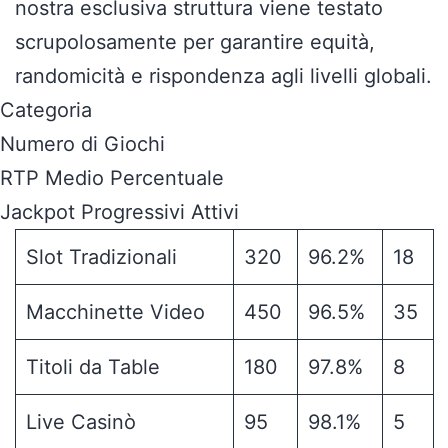
nostra esclusiva struttura viene testato
scrupolosamente per garantire equità,
randomicità e rispondenza agli livelli globali.
Categoria
Numero di Giochi
RTP Medio Percentuale
Jackpot Progressivi Attivi
Slot Tradizionali
320
96.2%
18
Macchinette Video
450
96.5%
35
Titoli da Table
180
97.8%
8
Live Casinò
95
98.1%
5