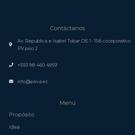
Contáctanos
Av. Republica e Isabel Tobar OE 1- 156 coorporativo
PV piso 2
+593 98 460 4959
info@peva.ec
Menú
Propósito
Idea