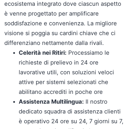
ecosistema integrato dove ciascun aspetto
è venne progettato per amplificare
soddisfazione e convenienza. La migliore
visione si poggia su cardini chiave che ci
differenziano nettamente dalla rivali.
Celerità nei Ritiri:
Processiamo le
richieste di prelievo in 24 ore
lavorative utili, con soluzioni veloci
attive per sistemi selezionati che
abilitano accrediti in poche ore
Assistenza Multilingua:
Il nostro
dedicato squadra di assistenza clienti
è operativo 24 ore su 24, 7 giorni su 7,