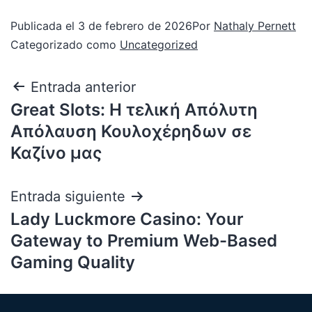
Publicada el
3 de febrero de 2026
Por
Nathaly Pernett
Categorizado como
Uncategorized
Entrada anterior
Great Slots: Η τελική Απόλυτη
Απόλαυση Κουλοχέρηδων σε
Καζίνο μας
Entrada siguiente
Lady Luckmore Casino: Your
Gateway to Premium Web-Based
Gaming Quality