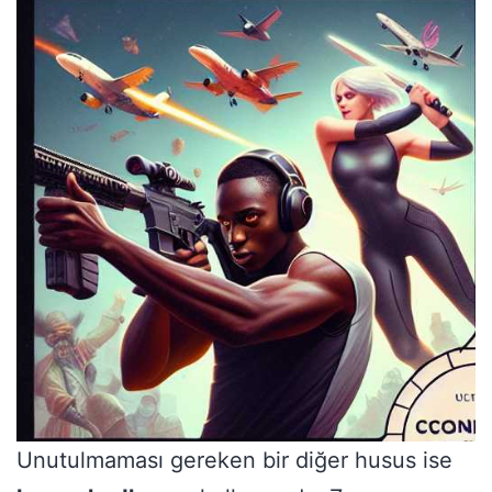
Unutulmaması gereken bir diğer husus ise