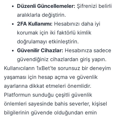
Düzenli Güncellemeler:
Şifrenizi belirli
aralıklarla değiştirin.
2FA Kullanımı:
Hesabınızı daha iyi
korumak için iki faktörlü kimlik
doğrulamayı etkinleştirin.
Güvenilir Cihazlar:
Hesabınıza sadece
güvendiğiniz cihazlardan giriş yapın.
Kullanıcıların 1xBet’te sorunsuz bir deneyim
yaşaması için hesap açma ve güvenlik
ayarlarına dikkat etmeleri önemlidir.
Platformun sunduğu çeşitli güvenlik
önlemleri sayesinde bahis severler, kişisel
bilgilerinin güvende olduğundan emin