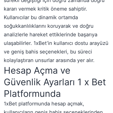
sürekli değiştiği için doğru zamanda doğru
kararı vermek kritik öneme sahiptir.
Kullanıcılar bu dinamik ortamda
soğukkanlılıklarını koruyarak ve doğru
analizlerle hareket ettiklerinde başarıya
ulaşabilirler. 1xBet’in kullanıcı dostu arayüzü
ve geniş bahis seçenekleri, bu süreci
kolaylaştıran unsurlar arasında yer alır.
Hesap Açma ve
Güvenlik Ayarları 1 x Bet
Platformunda
1xBet platformunda hesap açmak,
kullanıcıların geniş bahis seçeneklerinden