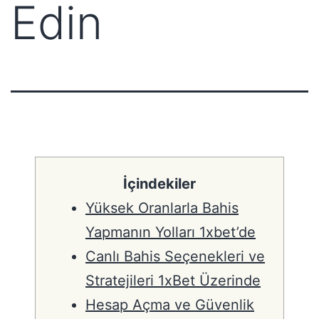
Edin
İçindekiler
Yüksek Oranlarla Bahis
Yapmanın Yolları 1xbet’de
Canlı Bahis Seçenekleri ve
Stratejileri 1xBet Üzerinde
Hesap Açma ve Güvenlik