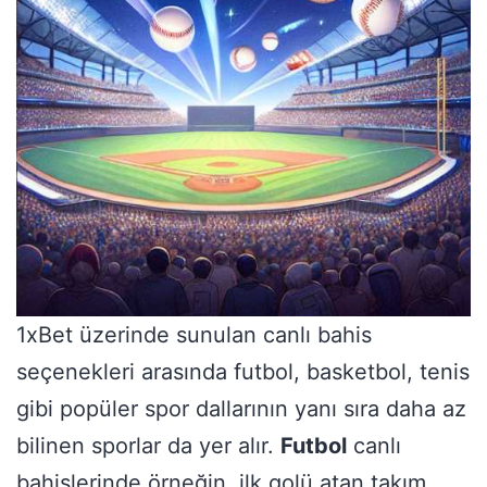
1xBet üzerinde sunulan canlı bahis
seçenekleri arasında futbol, basketbol, tenis
gibi popüler spor dallarının yanı sıra daha az
bilinen sporlar da yer alır.
Futbol
canlı
bahislerinde örneğin, ilk golü atan takım,