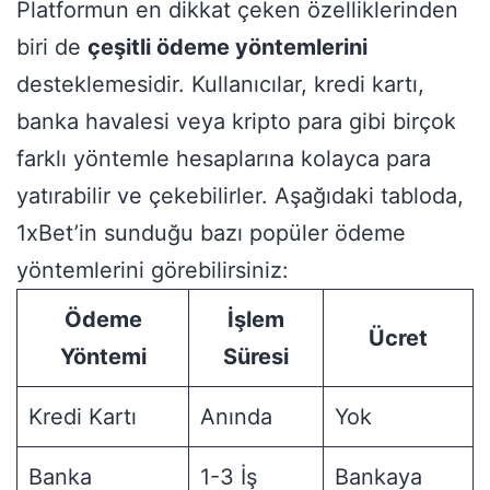
Platformun en dikkat çeken özelliklerinden
biri de
çeşitli ödeme yöntemlerini
desteklemesidir. Kullanıcılar, kredi kartı,
banka havalesi veya kripto para gibi birçok
farklı yöntemle hesaplarına kolayca para
yatırabilir ve çekebilirler. Aşağıdaki tabloda,
1xBet’in sunduğu bazı popüler ödeme
yöntemlerini görebilirsiniz:
Ödeme
İşlem
Ücret
Yöntemi
Süresi
Kredi Kartı
Anında
Yok
Banka
1-3 İş
Bankaya