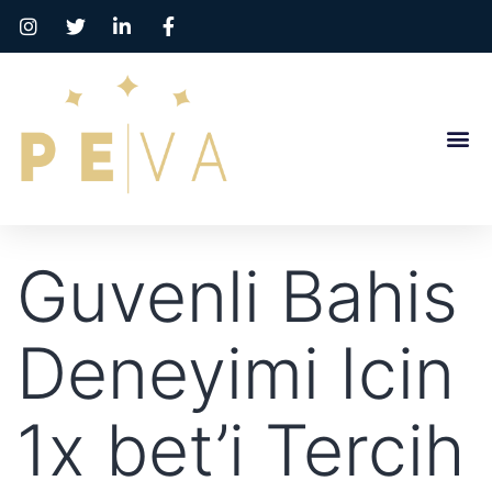
Guvenli Bahis
Deneyimi Icin
1x bet’i Tercih