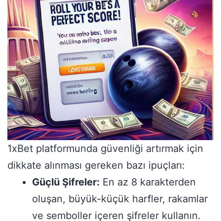
1xBet platformunda güvenliği artırmak için
dikkate alınması gereken bazı ipuçları:
Güçlü Şifreler:
En az 8 karakterden
oluşan, büyük-küçük harfler, rakamlar
ve semboller içeren şifreler kullanın.