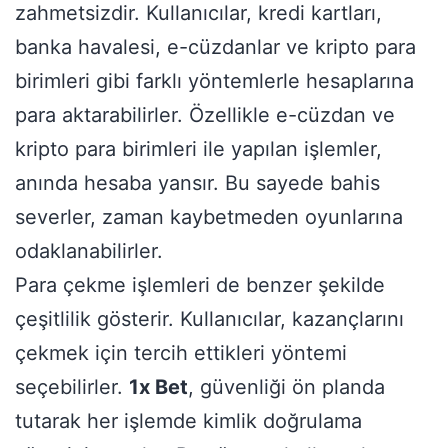
zahmetsizdir. Kullanıcılar, kredi kartları,
banka havalesi, e-cüzdanlar ve kripto para
birimleri gibi farklı yöntemlerle hesaplarına
para aktarabilirler. Özellikle e-cüzdan ve
kripto para birimleri ile yapılan işlemler,
anında hesaba yansır. Bu sayede bahis
severler, zaman kaybetmeden oyunlarına
odaklanabilirler.
Para çekme işlemleri de benzer şekilde
çeşitlilik gösterir. Kullanıcılar, kazançlarını
çekmek için tercih ettikleri yöntemi
seçebilirler.
1x Bet
, güvenliği ön planda
tutarak her işlemde kimlik doğrulama