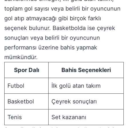
toplam gol sayısı veya belirli bir oyuncunun
gol atıp atmayacağı gibi birçok farklı
seçenek bulunur. Basketbolda ise çeyrek
sonuçları veya belirli bir oyuncunun
performansı üzerine bahis yapmak
mümkündür.
Spor Dalı
Bahis Seçenekleri
Futbol
İlk golü atan takım
Basketbol
Çeyrek sonuçları
Tenis
Set kazananı