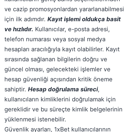
ve cazip promosyonlardan yararlanabilmesi
için ilk adımdır.
Kayıt işlemi oldukça basit
ve hızlıdır.
Kullanıcılar, e-posta adresi,
telefon numarası veya sosyal medya
hesapları aracılığıyla kayıt olabilirler. Kayıt
sırasında sağlanan bilgilerin doğru ve
güncel olması, gelecekteki işlemler ve
hesap güvenliği açısından kritik öneme
sahiptir.
Hesap doğrulama süreci
,
kullanıcıların kimliklerini doğrulamak için
gereklidir ve bu süreçte kimlik belgelerinin
yüklenmesi istenebilir.
Güvenlik ayarları, 1xBet kullanıcılarının