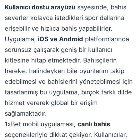
Kullanıcı dostu arayüzü
sayesinde, bahis
severler kolayca istedikleri spor dallarına
erişebilir ve hızlıca bahis yapabilirler.
Uygulama,
iOS ve Android
platformlarında
sorunsuz çalışarak geniş bir kullanıcı
kitlesine hitap etmektedir. Bahisçilerin
hareket halindeyken bile oyunlarını takip
edebilmesi ve bahislerini yönetebilmesi için
tasarlanmış bu uygulama, birçok farklı dilde
hizmet vererek global bir erişim
sağlamaktadır.
1xBet mobil uygulaması,
canlı bahis
seçenekleriyle dikkat çekiyor. Kullanıcılar,