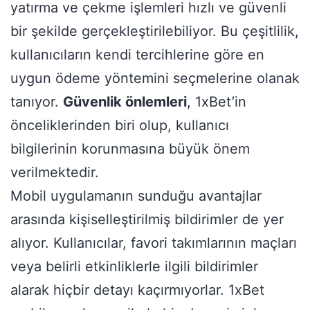
yatırma ve çekme işlemleri hızlı ve güvenli
bir şekilde gerçekleştirilebiliyor. Bu çeşitlilik,
kullanıcıların kendi tercihlerine göre en
uygun ödeme yöntemini seçmelerine olanak
tanıyor.
Güvenlik önlemleri
, 1xBet’in
önceliklerinden biri olup, kullanıcı
bilgilerinin korunmasına büyük önem
verilmektedir.
Mobil uygulamanın sunduğu avantajlar
arasında kişiselleştirilmiş bildirimler de yer
alıyor. Kullanıcılar, favori takımlarının maçları
veya belirli etkinliklerle ilgili bildirimler
alarak hiçbir detayı kaçırmıyorlar. 1xBet