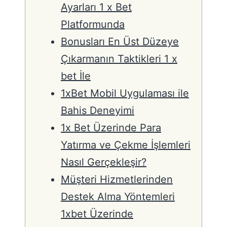
Ayarları 1 x Bet
Platformunda
Bonusları En Üst Düzeye
Çıkarmanın Taktikleri 1 x
bet İle
1xBet Mobil Uygulaması ile
Bahis Deneyimi
1x Bet Üzerinde Para
Yatırma ve Çekme İşlemleri
Nasıl Gerçekleşir?
Müşteri Hizmetlerinden
Destek Alma Yöntemleri
1xbet Üzerinde