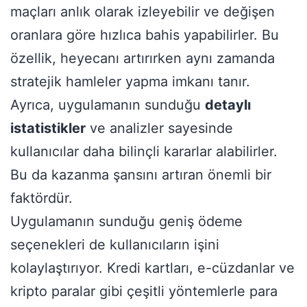
maçları anlık olarak izleyebilir ve değişen
oranlara göre hızlıca bahis yapabilirler. Bu
özellik, heyecanı artırırken aynı zamanda
stratejik hamleler yapma imkanı tanır.
Ayrıca, uygulamanın sunduğu
detaylı
istatistikler
ve analizler sayesinde
kullanıcılar daha bilinçli kararlar alabilirler.
Bu da kazanma şansını artıran önemli bir
faktördür.
Uygulamanın sunduğu geniş ödeme
seçenekleri de kullanıcıların işini
kolaylaştırıyor. Kredi kartları, e-cüzdanlar ve
kripto paralar gibi çeşitli yöntemlerle para