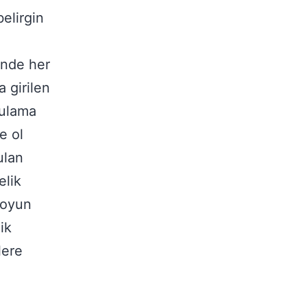
belirgin
inde her
a girilen
rulama
e ol
ulan
elik
 oyun
ik
lere