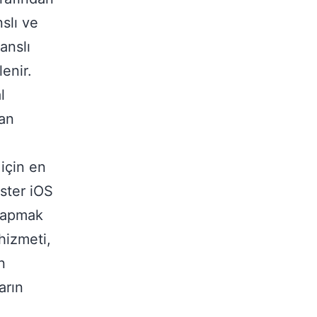
nslı ve
anslı
lenir.
l
man
için en
ister iOS
 yapmak
hizmeti,
n
arın