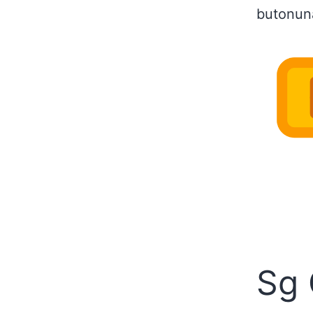
butonuna
Sg 