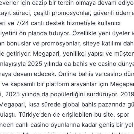
everler için cazip bir tercih olmaya devam ediyo
 kayıt süreci, çeşitli promosyonlar, güvenli ödem
ri ve 7/24 canlı destek hizmetiyle kullanıcı
etini ön planda tutuyor. Özellikle yeni üyeler i
an bonuslar ve promosyonlar, siteye katılımı da
le getiriyor. Megapari, yenilikçi yapısı ve müşter
nlayışıyla 2025 yılında da bahis ve casino düny
maya devam edecek. Online bahis ve casino dü
r ve kapsamlı bir platform arayanlar için Megapar
, 2025 yılında da popülerliğini sürdürüyor. 2019
Megapari, kısa sürede global bahis pazarında gü
laştı. Türkiye’den de erişilebilen bu site, spor
inden canlı casino oyunlarına kadar geniş bir y