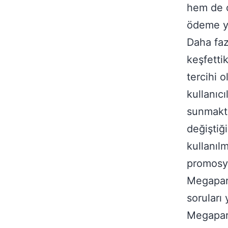
hem de c
ödeme yö
Daha faz
keşfetti
tercihi 
kullanıc
sunmakta
değiştiği
kullanıl
promosyo
Megapari
soruları 
Megapari