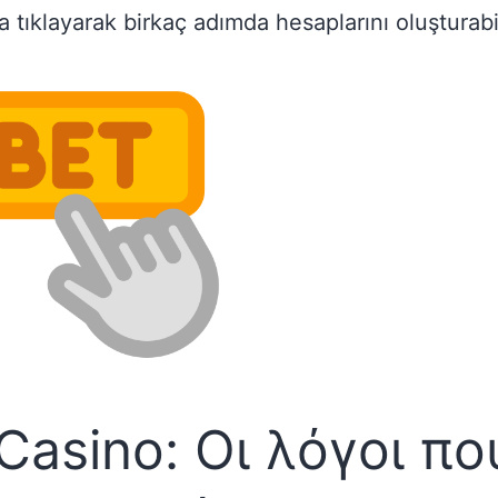
 tıklayarak birkaç adımda hesaplarını oluşturabil
Casino: Οι λόγοι πο