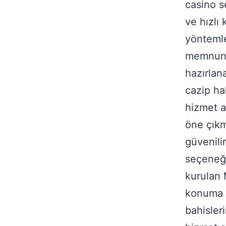
casino s
ve hızlı
yöntemle
memnuniy
hazırlan
cazip ha
hizmet a
öne çık
güvenili
seçeneği
kurulan 
konuma u
bahisler