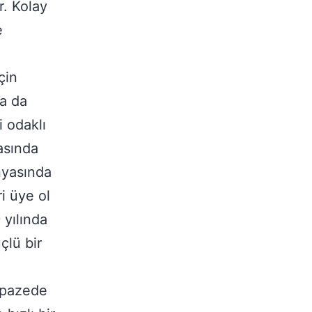
r. Kolay
e
çin
ha da
i odaklı
asında
nyasında
i üye ol
 yılında
çlü bir
elpazede