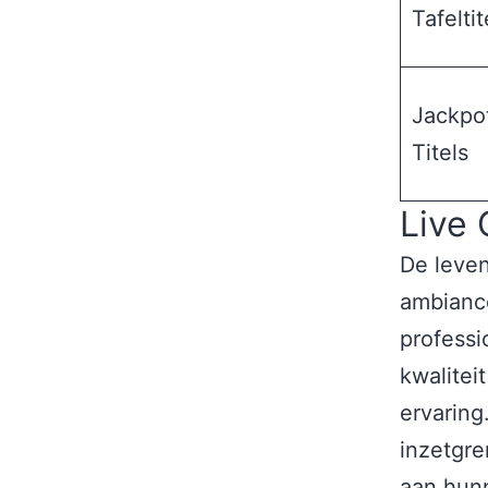
Tafeltit
Jackpo
Titels
Live 
De leven
ambiance
professi
kwalitei
ervaring
inzetgre
aan hun