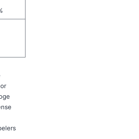
%
e
oor
hoge
tense
pelers