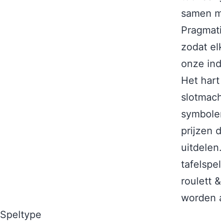
samen m
Pragmat
zodat el
onze ind
Het hart
slotmach
symbole
prijzen
uitdelen
tafelspe
roulett 
worden 
Speltype