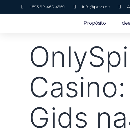
+593 98 460 4959
info@peva.ec
A
Propósito
Ide
OnlySp
Casino:
Gids n