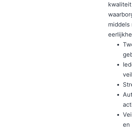
kwalitei
waarbor
middels 
eerlijkh
Twe
geb
Ied
vei
Str
Au
act
Vei
en 