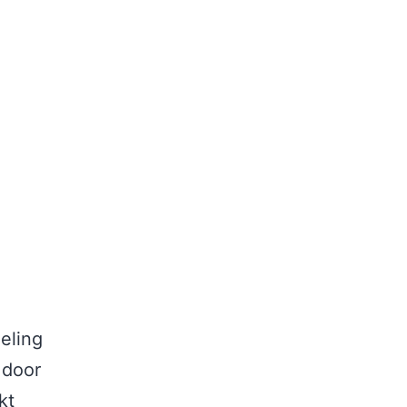
eling
 door
kt