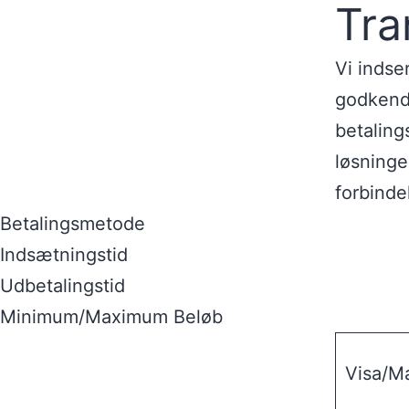
Tra
Vi indse
godkende
betaling
løsninge
forbinde
Betalingsmetode
Indsætningstid
Udbetalingstid
Minimum/Maximum Beløb
Visa/M