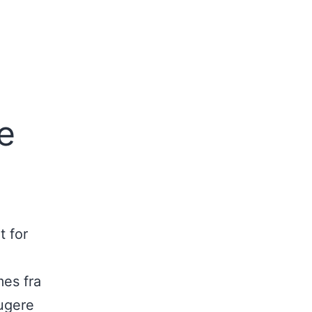
e
 for
mes fra
ugere