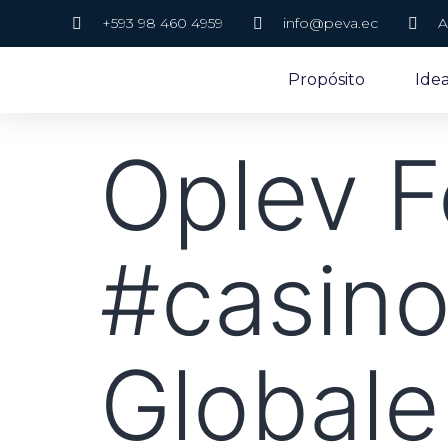
+593 98 460 4959
info@peva.ec
A
Propósito
Ide
Oplev F
#casino
Globale