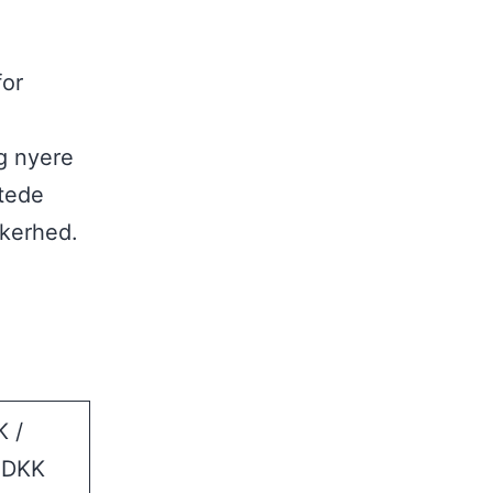
for
og nyere
ttede
kkerhed.
K /
 DKK