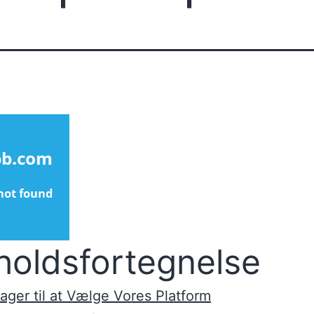
holdsfortegnelse
ager til at Vælge Vores Platform