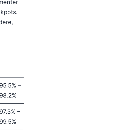
gmenter
ckpots.
dere,
95.5% –
98.2%
97.3% –
99.5%