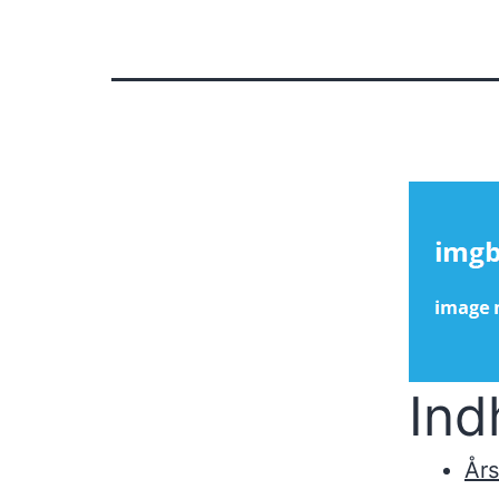
Ind
Års