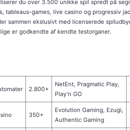
liserer du over 3.500 unikke spil spredt på se
s, tableaus-games, live casino og progressiv ja
der sammen ekslusivt med licenserede spiludby
lige er godkendte af kendte testorganer.
NetEnt, Pragmatic Play,
utomater
2.800+
Play’n GO
Evolution Gaming, Ezugi,
sino
350+
Authentic Gaming