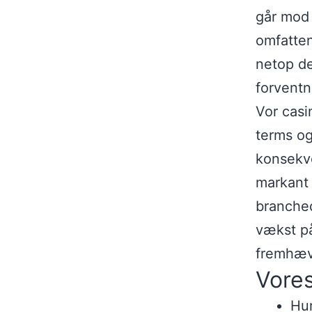
går mo
omfatten
netop der
forventn
Vor casi
terms og
konsekve
markant 
branched
vækst på
fremhæve
Vore
Hur