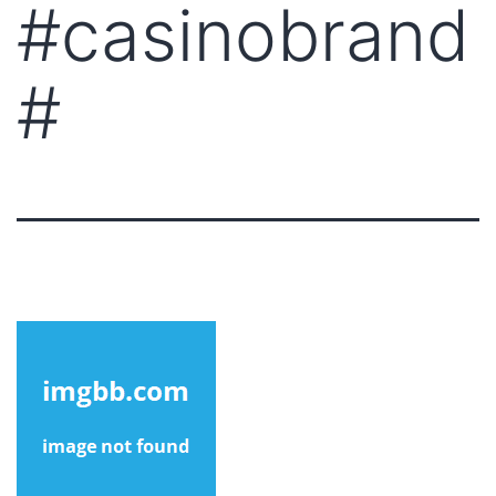
#casinobrand
#