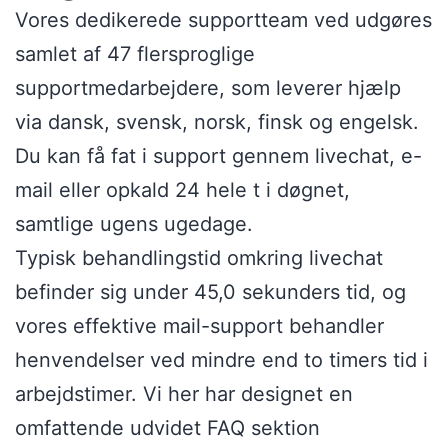
Vores dedikerede supportteam ved udgøres
samlet af 47 flersproglige
supportmedarbejdere, som leverer hjælp
via dansk, svensk, norsk, finsk og engelsk.
Du kan få fat i support gennem livechat, e-
mail eller opkald 24 hele t i døgnet,
samtlige ugens ugedage.
Typisk behandlingstid omkring livechat
befinder sig under 45,0 sekunders tid, og
vores effektive mail-support behandler
henvendelser ved mindre end to timers tid i
arbejdstimer. Vi her har designet en
omfattende udvidet FAQ sektion