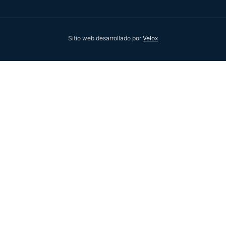
Sitio web desarrollado por
Velox