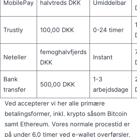
MobilePay
halvtreds DKK
Umiddelbar
Trustly
100,00 DKK
0-24 timer
femoghalvfjerds
Neteller
Instant
DKK
Bank
1-3
500,00 DKK
transfer
arbejdsdage
Ved accepterer vi her alle primære
betalingsformer, inkl. krypto såsom Bitcoin
samt Ethereum. Vores normale procestid er
på under 6,0 timer ved e-wallet overførsler,