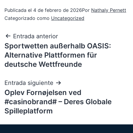
Publicada el
4 de febrero de 2026
Por
Nathaly Pernett
Categorizado como
Uncategorized
Entrada anterior
Sportwetten außerhalb OASIS:
Alternative Plattformen für
deutsche Wettfreunde
Entrada siguiente
Oplev Fornøjelsen ved
#casinobrand# – Deres Globale
Spilleplatform