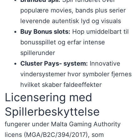
populære movies, bands plus serier
leverende autentisk lyd og visuals
Buy Bonus slots:
Hop umiddelbart til
bonusspillet og erfar intense
spillerunder
Cluster Pays- system:
Innovative
vindersystemer hvor symboler fjernes
hvilket skaber faldeeffekter
Licensering med
Spillerbeskyttelse
fungerer under Malta Gaming Authority
licens (MGA/B2C/394/2017), som