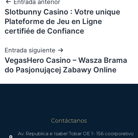
Entrada anterior
Slotbunny Casino : Votre unique
Plateforme de Jeu en Ligne
certifiée de Confiance
Entrada siguiente
VegasHero Casino – Wasza Brama
do Pasjonującej Zabawy Online
Contáctanos
Av. Republica e Isabel Tobar OE 1- 156 coorporativo