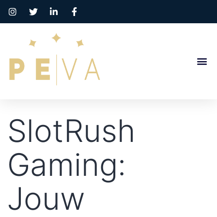
SlotRush
Gaming:
Jouw