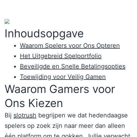
Inhoudsopgave
Waarom Spelers voor Ons Opteren
Het Uitgebreid Spelportfolio
Beveiligde en Snelle Betalingsopties
Toewijding voor Veilig Gamen
Waarom Gamers voor
Ons Kiezen
Bij
slotrush
begrijpen we dat hedendaagse
spelers op zoek zijn naar meer dan alleen
één platform om te gokken. Jullie verwacht