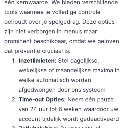
één kernwaarde. We bieden verschillende
tools waarmee je volledige controle
behoudt over je spelgedrag. Deze opties
zijn niet verborgen in menu’s maar
prominent beschikbaar, omdat we geloven
dat preventie cruciaal is.
Inzetlimieten:
Stel dagelijkse,
wekelijkse of maandelijkse maxima in
welke automatisch worden
afgedwongen door ons systeem
Time-out Opties:
Neem één pauze
van 24 uur tot 6 weken waardoor uw
account tijdelijk wordt gedeactiveerd