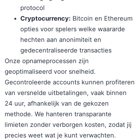
protocol
Cryptocurrency:
Bitcoin en Ethereum
opties voor spelers welke waararde
hechten aan anonimiteit en
gedecentraliseerde transacties
Onze opnameprocessen zijn
geoptimaliseerd voor snelheid.
Gecontroleerde accounts kunnen profiteren
van versnelde uitbetalingen, vaak binnen
24 uur, afhankelijk van de gekozen
methode. We hanteren transparante
limieten zonder verborgen kosten, zodat jij
precies weet wat je kunt verwachten.