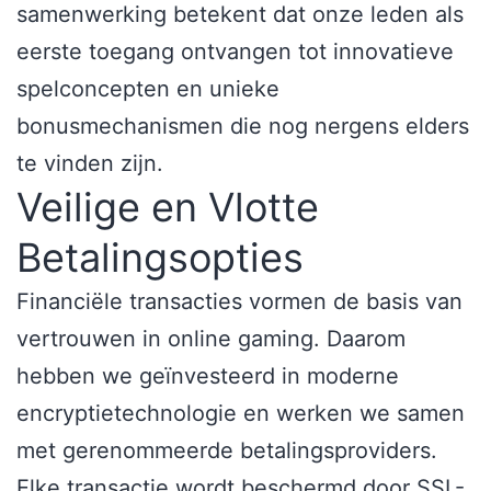
samenwerking betekent dat onze leden als
eerste toegang ontvangen tot innovatieve
spelconcepten en unieke
bonusmechanismen die nog nergens elders
te vinden zijn.
Veilige en Vlotte
Betalingsopties
Financiële transacties vormen de basis van
vertrouwen in online gaming. Daarom
hebben we geïnvesteerd in moderne
encryptietechnologie en werken we samen
met gerenommeerde betalingsproviders.
Elke transactie wordt beschermd door SSL-