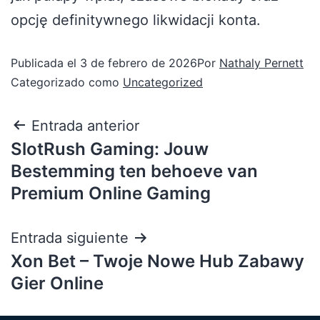
opcję definitywnego likwidacji konta.
Publicada el
3 de febrero de 2026
Por
Nathaly Pernett
Categorizado como
Uncategorized
Entrada anterior
SlotRush Gaming: Jouw
Bestemming ten behoeve van
Premium Online Gaming
Entrada siguiente
Xon Bet – Twoje Nowe Hub Zabawy
Gier Online