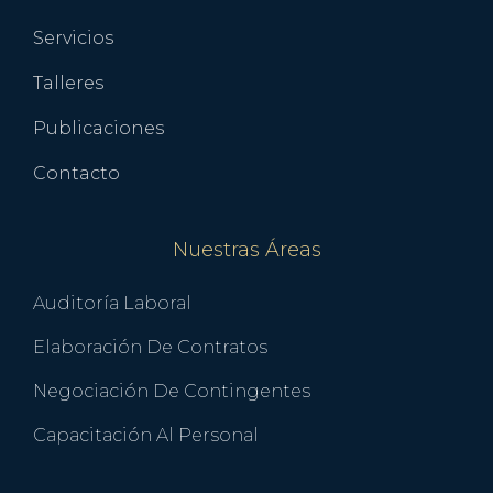
Servicios
Talleres
Publicaciones
Contacto
Nuestras Áreas
Auditoría Laboral
Elaboración De Contratos
Negociación De Contingentes
Capacitación Al Personal