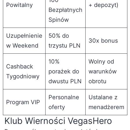
Powitalny
+ depozyt)
Bezpłatnych
Spinów
Uzupełnienie
50% do
30x bonus
w Weekend
trzystu PLN
10%
Wolny od
Cashback
porażek do
warunków
Tygodniowy
dwustu PLN
obrotu
Personalne
Ustalane z
Program VIP
oferty
menadżerem
Klub Wierności VegasHero