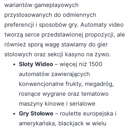
wariantów gameplayowych
przystosowanych do odmiennych
preferencji i sposobów gry. Automaty video
tworzą serce przedstawionej propozycji, ale
również sporą wagę stawiamy do gier
stolowych oraz sekcji kasyno na żywo.
Sloty Wideo
– więcej niż 1500
automatów zawierających
konwencjonalne frukty, megadróg,
rosnące wygrane oraz tematowo
maszyny kinowe i serialowe
Gry Stołowe
– roulette europejska i
amerykańska, blackjack w wielu