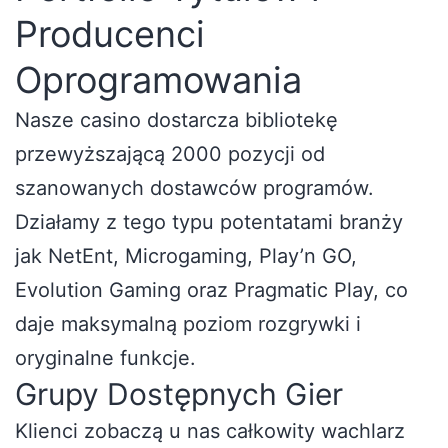
Producenci
Oprogramowania
Nasze casino dostarcza bibliotekę
przewyższającą 2000 pozycji od
szanowanych dostawców programów.
Działamy z tego typu potentatami branży
jak NetEnt, Microgaming, Play’n GO,
Evolution Gaming oraz Pragmatic Play, co
daje maksymalną poziom rozgrywki i
oryginalne funkcje.
Grupy Dostępnych Gier
Klienci zobaczą u nas całkowity wachlarz