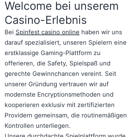
Welcome bei unserem
Casino-Erlebnis
Bei
Spinfest casino online
haben wir uns
darauf spezialisiert, unseren Spielern eine
erstklassige Gaming-Plattform zu
offerieren, die Safety, Spielspaß und
gerechte Gewinnchancen vereint. Seit
unserer Gründung vertrauen wir auf
modernste Encryptionsmethoden und
kooperieren exklusiv mit zertifizierten
Providern gemeinsam, die routinemäßigen
Kontrollen unterliegen.
Unsere durchdachte Spielplattform wurde