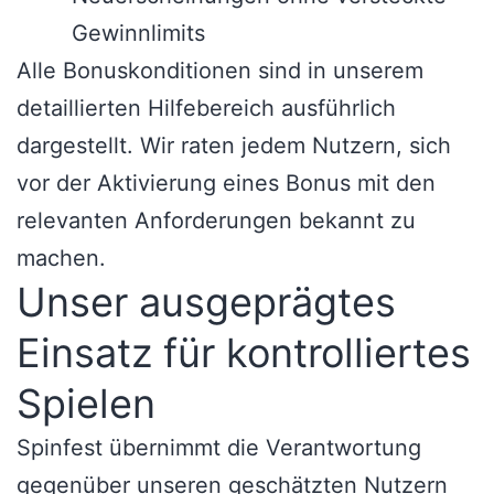
Gewinnlimits
Alle Bonuskonditionen sind in unserem
detaillierten Hilfebereich ausführlich
dargestellt. Wir raten jedem Nutzern, sich
vor der Aktivierung eines Bonus mit den
relevanten Anforderungen bekannt zu
machen.
Unser ausgeprägtes
Einsatz für kontrolliertes
Spielen
Spinfest übernimmt die Verantwortung
gegenüber unseren geschätzten Nutzern