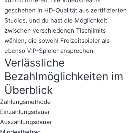
kommunizieren. Die Videostreams
geschehen in HD-Qualität aus zertifizierten
Studios, und du hast die Möglichkeit
zwischen verschiedenen Tischlimits
wählen, die sowohl Freizeitspieler als
ebenso VIP-Spieler ansprechen.
Verlässliche
Bezahlmöglichkeiten im
Überblick
Zahlungsmethode
Einzahlungsdauer
Auszahlungsdauer
Mindestbetrag