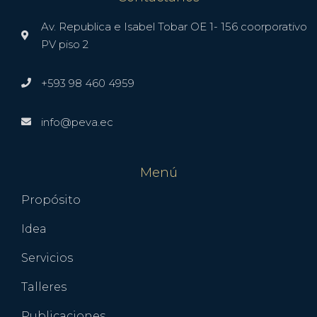
Av. Republica e Isabel Tobar OE 1- 156 coorporativo
PV piso 2
+593 98 460 4959
info@peva.ec
Menú
Propósito
Idea
Servicios
Talleres
Publicaciones