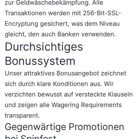
zur Geldwäschebekämpfung. Alle
Transaktionen werden mit 256-Bit-SSL-
Encryptung gesichert, was dem Niveau
gleicht, den auch Banken verwenden.
Durchsichtiges
Bonussystem
Unser attraktives Bonusangebot zeichnet
sich durch klare Konditionen aus. Wir
verzichten bewusst auf versteckte Klauseln
und zeigen alle Wagering Requirements
transparent.
Gegenwärtige Promotionen
bei Spinfest