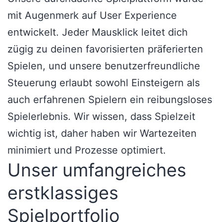
mit Augenmerk auf User Experience
entwickelt. Jeder Mausklick leitet dich
zügig zu deinen favorisierten präferierten
Spielen, und unsere benutzerfreundliche
Steuerung erlaubt sowohl Einsteigern als
auch erfahrenen Spielern ein reibungsloses
Spielerlebnis. Wir wissen, dass Spielzeit
wichtig ist, daher haben wir Wartezeiten
minimiert und Prozesse optimiert.
Unser umfangreiches
erstklassiges
Spielportfolio