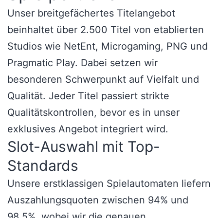
Unser breitgefächertes Titelangebot
beinhaltet über 2.500 Titel von etablierten
Studios wie NetEnt, Microgaming, PNG und
Pragmatic Play. Dabei setzen wir
besonderen Schwerpunkt auf Vielfalt und
Qualität. Jeder Titel passiert strikte
Qualitätskontrollen, bevor es in unser
exklusives Angebot integriert wird.
Slot-Auswahl mit Top-
Standards
Unsere erstklassigen Spielautomaten liefern
Auszahlungsquoten zwischen 94% und
98,5%, wobei wir die genauen