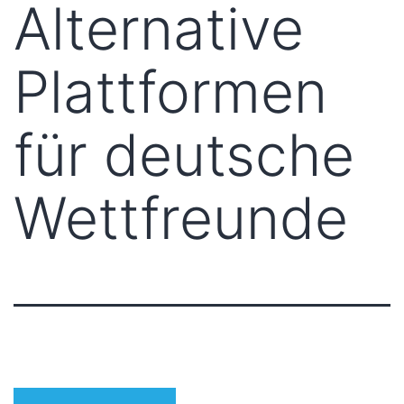
Alternative
Plattformen
für deutsche
Wettfreunde