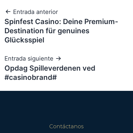
Entrada anterior
Spinfest Casino: Deine Premium-
Destination für genuines
Glücksspiel
Entrada siguiente
Opdag Spilleverdenen ved
#casinobrand#
Contáctanos