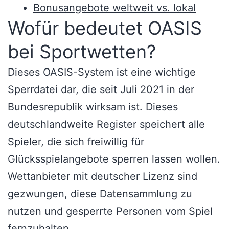
Bonusangebote weltweit vs. lokal
Wofür bedeutet OASIS
bei Sportwetten?
Dieses OASIS-System ist eine wichtige
Sperrdatei dar, die seit Juli 2021 in der
Bundesrepublik wirksam ist. Dieses
deutschlandweite Register speichert alle
Spieler, die sich freiwillig für
Glücksspielangebote sperren lassen wollen.
Wettanbieter mit deutscher Lizenz sind
gezwungen, diese Datensammlung zu
nutzen und gesperrte Personen vom Spiel
fernzuhalten.