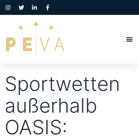
Sportwetten
außerhalb
OASIS: