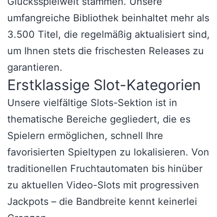
Glücksspielwelt stammen. Unsere
umfangreiche Bibliothek beinhaltet mehr als
3.500 Titel, die regelmäßig aktualisiert sind,
um Ihnen stets die frischesten Releases zu
garantieren.
Erstklassige Slot-Kategorien
Unsere vielfältige Slots-Sektion ist in
thematische Bereiche gegliedert, die es
Spielern ermöglichen, schnell Ihre
favorisierten Spieltypen zu lokalisieren. Von
traditionellen Fruchtautomaten bis hinüber
zu aktuellen Video-Slots mit progressiven
Jackpots – die Bandbreite kennt keinerlei