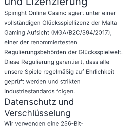
und Lizenzierung
Spinight Online Casino agiert unter einer
vollständigen Glücksspiellizenz der Malta
Gaming Aufsicht (MGA/B2C/394/2017),
einer der renommiertesten
Regulierungsbehörden der Glücksspielwelt.
Diese Regulierung garantiert, dass alle
unsere Spiele regelmäßig auf Ehrlichkeit
geprüft werden und strikten
Industriestandards folgen.
Datenschutz und
Verschlüsselung
Wir verwenden eine 256-Bit-