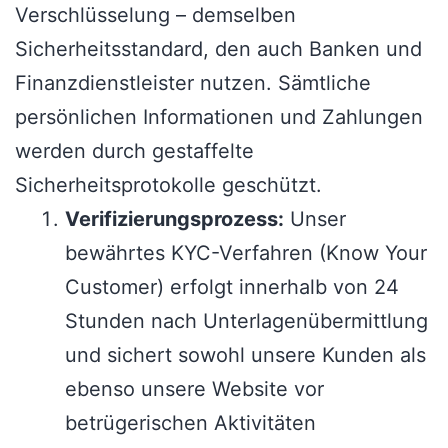
Verschlüsselung – demselben
Sicherheitsstandard, den auch Banken und
Finanzdienstleister nutzen. Sämtliche
persönlichen Informationen und Zahlungen
werden durch gestaffelte
Sicherheitsprotokolle geschützt.
Verifizierungsprozess:
Unser
bewährtes KYC-Verfahren (Know Your
Customer) erfolgt innerhalb von 24
Stunden nach Unterlagenübermittlung
und sichert sowohl unsere Kunden als
ebenso unsere Website vor
betrügerischen Aktivitäten