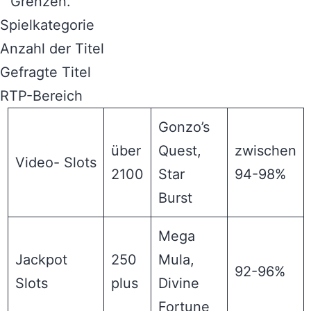
Grenzen.
Spielkategorie
Anzahl der Titel
Gefragte Titel
RTP-Bereich
Gonzo’s
über
Quest,
zwischen
Video- Slots
2100
Star
94-98%
Burst
Mega
Jackpot
250
Mula,
92-96%
Slots
plus
Divine
Fortune