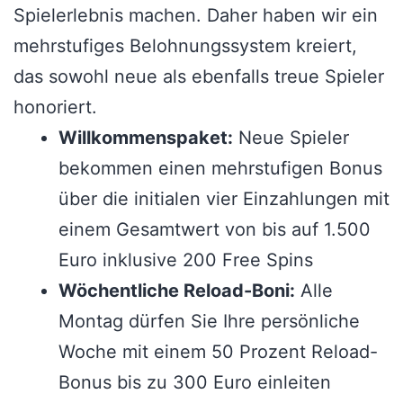
Spielerlebnis machen. Daher haben wir ein
mehrstufiges Belohnungssystem kreiert,
das sowohl neue als ebenfalls treue Spieler
honoriert.
Willkommenspaket:
Neue Spieler
bekommen einen mehrstufigen Bonus
über die initialen vier Einzahlungen mit
einem Gesamtwert von bis auf 1.500
Euro inklusive 200 Free Spins
Wöchentliche Reload-Boni:
Alle
Montag dürfen Sie Ihre persönliche
Woche mit einem 50 Prozent Reload-
Bonus bis zu 300 Euro einleiten