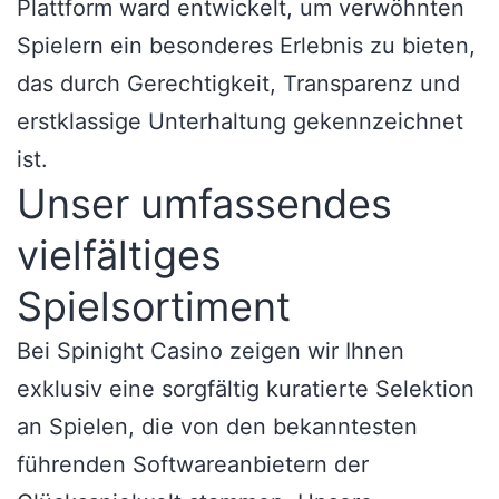
Plattform ward entwickelt, um verwöhnten
Spielern ein besonderes Erlebnis zu bieten,
das durch Gerechtigkeit, Transparenz und
erstklassige Unterhaltung gekennzeichnet
ist.
Unser umfassendes
vielfältiges
Spielsortiment
Bei Spinight Casino zeigen wir Ihnen
exklusiv eine sorgfältig kuratierte Selektion
an Spielen, die von den bekanntesten
führenden Softwareanbietern der