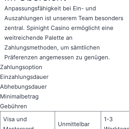
Anpassungsfähigkeit bei Ein- und
Auszahlungen ist unserem Team besonders
zentral. Spinight Casino ermöglicht eine
weitreichende Palette an
Zahlungsmethoden, um sämtlichen
Präferenzen angemessen zu genügen.
Zahlungsoption
Einzahlungsdauer
Abhebungsdauer
Minimalbetrag
Gebühren
Visa und
1-3
Unmittelbar
Mastercard
Werktag