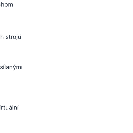
ychom
 strojů
sílanými
rtuální