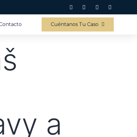
Contacto
Cuéntanos Tu Caso
áš
avу a