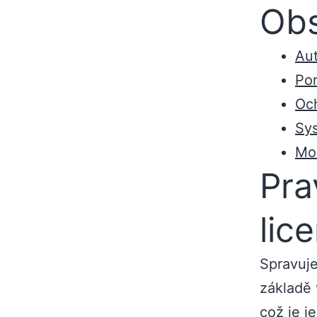
Obs
Aut
Por
Och
Sys
Mob
Pra
lic
Spravuj
základě 
což je j