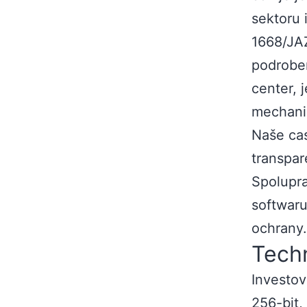
sektoru 
1668/JA
podrobe
center, 
mechani
Naše cas
transpar
Spolupr
softwaru
ochrany.
Tech
Investov
256-bit,