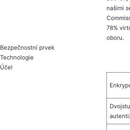
našimi s
Commiss
78% virt
oboru.
Bezpečnostní prvek
Technologie
Účel
Enkryp
Dvojst
autent