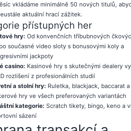
ěsíc vkládáme minimálně 50 nových titulů, ab
 neustále aktuální hrací zážitek.
orie přístupných her
tové hry:
Od konvenčních tříbubnových čkových
po současné video sloty s bonusovými koly a
gresivními jackpoty
é casino:
Kasinové hry s skutečnými dealery vy
D rozlišení z profesionálních studií
etní a stolní hry:
Ruletka, blackjack, baccarat a
erové hry ve všech preferovaných variantách
áštní kategorie:
Scratch tikety, bingo, keno a vi
rtovní sázení
rana transakcí a