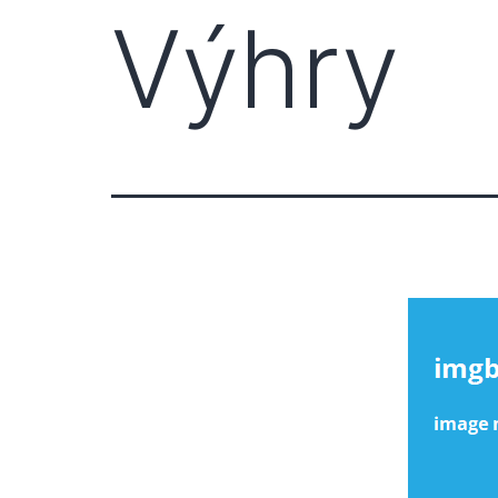
Výhry