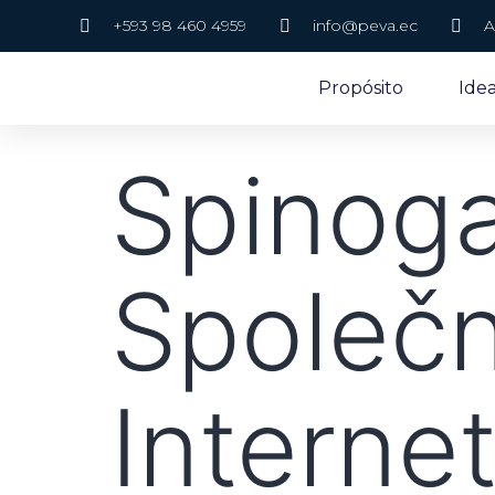
+593 98 460 4959
info@peva.ec
A
Propósito
Ide
Spinog
Společn
Interne