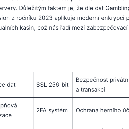
ervery. Důležitým faktem je, že dle dat Gamblin
ion z ročníku 2023 aplikuje moderní enkrypci 
uálních kasin, což nás řadí mezi zabezpečovací
Bezpečnost privátn
ce dat
SSL 256-bit
a transakcí
upňová
2FA systém
Ochrana herního úč
izace